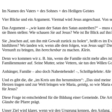
Im Namen des Vaters + des Sohnes + des Heiligen Geistes
Vier Blicke und ein Argument. Viermal wird Jesus angeschaut. Von s
Das Argument – „wie kann der Satan den Satan austreiben?“ – muss uns 
sie Ihnen stellen: Wie schauen
Sie
auf Jesus? Wie ist Ihr Blick auf ihn
Sie „brachen auf, um ihn mit Gewalt zurück zu holen“, heißt es im Eva
hinführen? Wo landen wir, wenn alle dem folgen, was Jesus sagt? Di
Vernunft zu bringen, ihn
berechenbar
zu machen.
Klein.
Denn wo kommen wir z. B. hin, wenn die Familie nicht mehr alles ist
Familienmuster auf. Seine Mutter, seine Vettern, sie tun den Willen 
Anhänger, Familie – also doch Nahestehende! –, Schriftgelehrte:
Alle
Und es gibt die, die „im Kreis um ihn herumsitzen“: „Das sind meine 
Herzen tragen und zur Welt bringen wie Maria,
geistig
, so wie Maria 
für Jesus?
Diese Frage ist entscheidend für die Bildung einer Gemeinde. Die Art
Glaube
die Pfarre prägt.
Unser Ziel wird klarer, wenn wir den Ursprung kennen, den Anfang. De