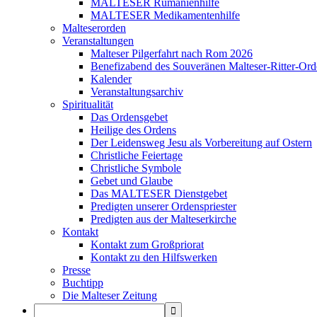
MALTESER Rumänienhilfe
MALTESER Medikamentenhilfe
Malteserorden
Veranstaltungen
Malteser Pilgerfahrt nach Rom 2026
Benefizabend des Souveränen Malteser-Ritter-Ord
Kalender
Veranstaltungsarchiv
Spiritualität
Das Ordensgebet
Heilige des Ordens
Der Leidensweg Jesu als Vorbereitung auf Ostern
Christliche Feiertage
Christliche Symbole
Gebet und Glaube
Das MALTESER Dienstgebet
Predigten unserer Ordenspriester
Predigten aus der Malteserkirche
Kontakt
Kontakt zum Großpriorat
Kontakt zu den Hilfswerken
Presse
Buchtipp
Die Malteser Zeitung