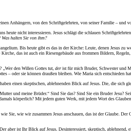
einen Anhängern, von den Schriftgelehrten, von seiner Familie – und 
heute nicht interessieren. Jesus schlägt die schlauen Schriftgelehrten 
?
Was halten Sie von ihm?
ngelium. Bis heute gibt es das in der Kirche: Leute, denen Jesus zu weit
e Kirche, das ist auch ein Riesengebäude aus frommen Bildern, Regel
? „Wer den Willen Gottes tut,
der
ist für mich Bruder, Schwester und Mu
Gottes – oder sie können draußen bleiben. Wie Maria sich entschieden h
haben einen skeptischen, ablehnenden Blick auf Jesus. Die, die sich gleic
Mutter und meine Brüder.“ Sind Sie das? Sind Sie ein Bruder Jesu? Sei
damals körperlich? Mit jedem guten Werk, mit jedem Wort des Glaubens 
 wie Sie, wie wir zusammen Jesus anschauen, das ist der Glaube. Der Gl
r aber ist Ihr Blick auf Jesus. Desinteressiert, skeptisch, ablehnend, 