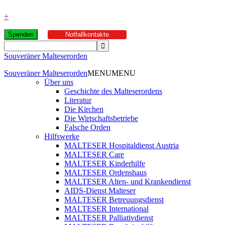
+
Spenden
Notfallkontakte
Souveräner Malteserorden
Souveräner Malteserorden
MENU
MENU
Über uns
Geschichte des Malteserordens
Literatur
Die Kirchen
Die Wirtschaftsbetriebe
Falsche Orden
Hilfswerke
MALTESER Hospitaldienst Austria
MALTESER Care
MALTESER Kinderhilfe
MALTESER Ordenshaus
MALTESER Alten- und Krankendienst
AIDS-Dienst Malteser
MALTESER Betreuungsdienst
MALTESER International
MALTESER Palliativdienst