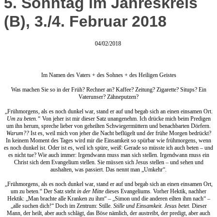
5. Sonntag im Jahreskreis
(B), 3./4. Februar 2018
04/02/2018
Im Namen des Vaters + des Sohnes + des Heiligen Geistes
Was machen Sie so in der Früh? Rechner an? Kaffee? Zeitung? Zigarette? Situps? Ein
Vaterunser? Zähneputzen?
„Frühmorgens, als es noch dunkel war, stand er auf und begab sich an einen einsamen Ort.
Um zu beten.“
Von jeher ist mir dieser Satz unangenehm. Ich drücke mich beim Predigen
um ihn herum, spreche lieber von geheilten Schwiegermüttern und benachbarten Dörfern.
Warum??
Ist es, weil mich von jeher die Nacht beflügelt und der frühe Morgen bedrückt?
In keinem Moment des Tages wird mir die Einsamkeit so spürbar wie frühmorgens, wenn
es noch dunkel ist. Oder ist es, weil ich spüre,
weiß
: Gerade so müsste ich auch beten – und
es nicht tue? Wie auch immer: Irgendwann muss man sich stellen. Irgendwann muss ein
Christ sich dem Evangelium stellen. Sie müssen sich Jesus stellen – und sehen und
aushalten, was passiert. Das nennt man „Umkehr“.
„Frühmorgens, als es noch dunkel war, stand er auf und begab sich an einen einsamen Ort,
um zu beten.“ Der Satz steht
in der Mitte
dieses Evangeliums. Vorher Hektik, nachher
Hektik: „Man brachte alle Kranken zu ihm“ – „Simon und die anderen eilten ihm nach“ –
„alle suchen dich!“ Doch im Zentrum: Stille.
Stille und Einsamkeit. Jesus betet.
Dieser
Mann, der heilt, aber auch schlägt, das Böse nämlich, der austreibt, der predigt, aber auch