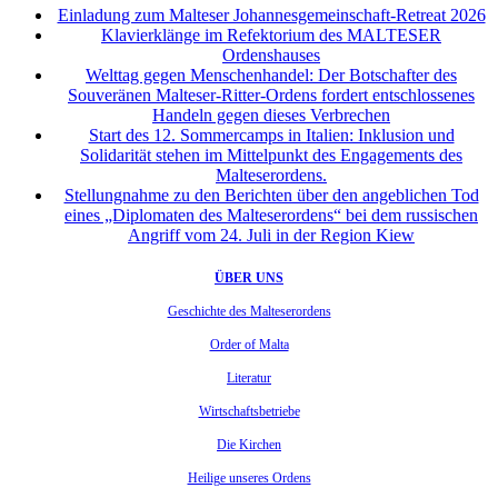
Einladung zum Malteser Johannesgemeinschaft-Retreat 2026
Klavierklänge im Refektorium des MALTESER
Ordenshauses
Welttag gegen Menschenhandel: Der Botschafter des
Souveränen Malteser-Ritter-Ordens fordert entschlossenes
Handeln gegen dieses Verbrechen
Start des 12. Sommercamps in Italien: Inklusion und
Solidarität stehen im Mittelpunkt des Engagements des
Malteserordens.
Stellungnahme zu den Berichten über den angeblichen Tod
eines „Diplomaten des Malteserordens“ bei dem russischen
Angriff vom 24. Juli in der Region Kiew
ÜBER UNS
Geschichte des Malteserordens
Order of Malta
Literatur
Wirtschaftsbetriebe
Die Kirchen
Heilige unseres Ordens