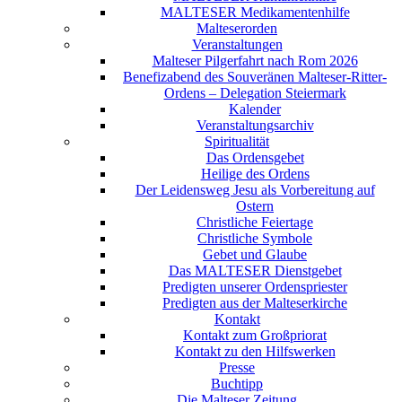
MALTESER Medikamentenhilfe
Malteserorden
Veranstaltungen
Malteser Pilgerfahrt nach Rom 2026
Benefizabend des Souveränen Malteser-Ritter-
Ordens – Delegation Steiermark
Kalender
Veranstaltungsarchiv
Spiritualität
Das Ordensgebet
Heilige des Ordens
Der Leidensweg Jesu als Vorbereitung auf
Ostern
Christliche Feiertage
Christliche Symbole
Gebet und Glaube
Das MALTESER Dienstgebet
Predigten unserer Ordenspriester
Predigten aus der Malteserkirche
Kontakt
Kontakt zum Großpriorat
Kontakt zu den Hilfswerken
Presse
Buchtipp
Die Malteser Zeitung