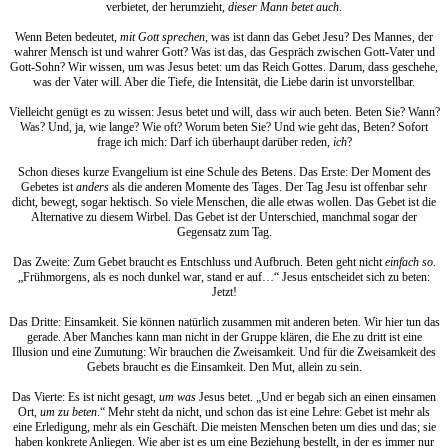
verbietet, der herumzieht,
dieser Mann betet auch
.
Wenn Beten bedeutet,
mit Gott sprechen
, was ist dann das Gebet Jesu? Des Mannes, der
wahrer Mensch ist und wahrer Gott? Was ist das, das Gespräch zwischen Gott-Vater und
Gott-Sohn? Wir wissen, um was Jesus betet: um das Reich Gottes. Darum, dass geschehe,
was der Vater will. Aber die Tiefe, die Intensität, die Liebe darin ist unvorstellbar.
Vielleicht genügt es zu wissen: Jesus betet und will, dass wir auch beten. Beten Sie? Wann?
Was? Und, ja, wie lange? Wie oft? Worum beten Sie? Und wie geht das, Beten? Sofort
frage ich mich: Darf ich überhaupt darüber reden,
ich
?
Schon dieses kurze Evangelium ist eine Schule des Betens. Das Erste: Der Moment des
Gebetes ist
anders
als die anderen Momente des Tages. Der Tag Jesu ist offenbar sehr
dicht, bewegt, sogar hektisch. So viele Menschen, die alle etwas wollen. Das Gebet ist die
Alternative zu diesem Wirbel. Das Gebet ist der Unterschied, manchmal sogar der
Gegensatz zum Tag.
Das Zweite: Zum Gebet braucht es Entschluss und Aufbruch. Beten geht nicht
einfach so
.
„Frühmorgens, als es noch dunkel war, stand er auf…“ Jesus entscheidet sich zu beten:
Jetzt!
Das Dritte: Einsamkeit. Sie können natürlich zusammen mit anderen beten. Wir hier tun das
gerade. Aber Manches kann man nicht in der Gruppe klären, die Ehe zu dritt ist eine
Illusion und eine Zumutung: Wir brauchen die Zweisamkeit. Und für die Zweisamkeit des
Gebets braucht es die Einsamkeit. Den Mut, allein zu sein.
Das Vierte: Es ist nicht gesagt,
um was
Jesus betet. „Und er begab sich an einen einsamen
Ort,
um zu beten
.“ Mehr steht da nicht, und schon das ist eine Lehre: Gebet ist mehr als
eine Erledigung, mehr als ein Geschäft. Die meisten Menschen beten um dies und das; sie
haben konkrete Anliegen. Wie aber ist es um eine Beziehung bestellt, in der es immer nur