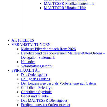
MALTESER Medikamentenhilfe
MALTESER Ukraine Hilfe
AKTUELLES
VERANSTALTUNGEN
Malteser Pilgerfahrt nach Rom 2026
Benefizabend des Souveränen Malteser-Ritter-Ordens –
Delegation Steiermark
Kalender
Veranstaltungsarchiv
SPIRITUALITÄT
Das Ordensgebet
Heilige des Ordens
Der Leidensweg Jesu als Vorbereitung auf Ostern
Christliche Feiertage
Christliche Symbole
Gebet und Glaube
Das MALTESER Dienstgebet
Predigten unserer Ordenspriester