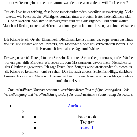
um Anliegen geht, immer nur darum, was der eine vom anderen will. Ist Liebe so?
Für ein Paar ist es wichtig,
dass
beide mit einander reden;
worüber
ist zweitrangig. Nicht
worum
wir beten, ist das Wichtigste, sondern
dass
wir beten. Beten heißt nämlich, sich
Gott zuwenden. Von sich selbst wegtreten und auf Gott zugehen. Und dann: warten.
Manchmal Reden, manchmal Hören, manchmal gar nichts: nur da sein, „an einem einsamen
Ort“.
Die Kirche ist ein Ort der Einsamkeit. Die Einsamkeit ist immer da, sogar wenn das Haus
voll ist. Die Einsamkeit des Priesters, des Tabernakels oder des verzweifelten Beters. Und
die Einsamkeit Jesu: all die Tage und Nächte…
Deswegen rate ich Ihnen, bitte ich Sie sehr: Kommen Sie hierher, untertags, in der Woche,
für ein paar stille Minuten. Wir reden oft vom Missionieren, davon, mehr Menschen für
den Glauben zu gewinnen. Ich sage Ihnen: kein Zeugnis wirkt anrührender als dieses: in
die Kirche zu kommen – und zu sehen: Da sind auch andere. Stille, freiwillige, dankbare
Einsame für ein paar Momente. Einsam mit Gott. So wie Jesus, am frühen Morgen, als es
noch dunkel war.
Zum mündlichen Vortrag bestimmt, verzichtet dieser Text auf Quellenangaben. Jede
Vervielfältigung und Veröffentlichung bedarf der ausdrücklichen Zustimmung des Autors.
Zurück
Facebook
Twitter
e-mail