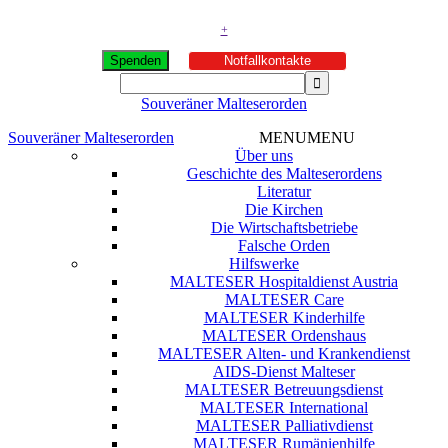
+
Spenden
Notfallkontakte
Souveräner Malteserorden
Souveräner Malteserorden
MENU
MENU
Über uns
Geschichte des Malteserordens
Literatur
Die Kirchen
Die Wirtschaftsbetriebe
Falsche Orden
Hilfswerke
MALTESER Hospitaldienst Austria
MALTESER Care
MALTESER Kinderhilfe
MALTESER Ordenshaus
MALTESER Alten- und Krankendienst
AIDS-Dienst Malteser
MALTESER Betreuungsdienst
MALTESER International
MALTESER Palliativdienst
MALTESER Rumänienhilfe