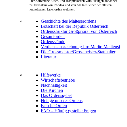
Der Souveräne Ritter- und Hospitalorden vom Heiligen Johannes
zu Jerusalem von Rhodos und von Malta ist einer der ältesten
katholischen Laienorden weltweit.
Geschichte des Malteserordens
Botschaft bei der Republik Österreich
Ordensstruktur Großpriorat von Österreich
Gesamtorden
Ordensstände
Verdienstauszeichnung Pro Merito Melitensi
Die Grossmeister/Grossmeister-Statthalter
Literatur
Hilfswerke
Wirtschaftsbetriebe
Nachhaltigkeit
Die Kirchen
Das Ordensgebet
Heilige unseres Ordens
Falsche Orden
FAQ – Häufig gestellte Fragen