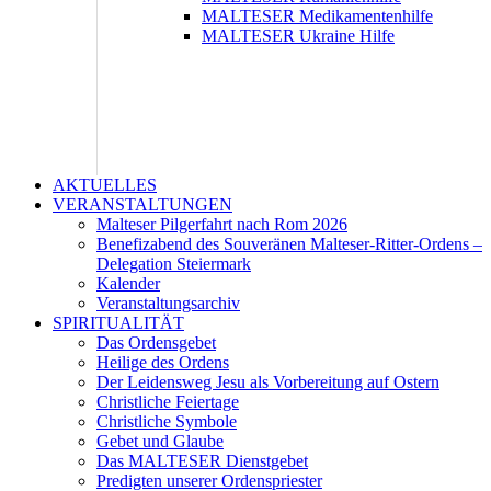
MALTESER Medikamentenhilfe
MALTESER Ukraine Hilfe
AKTUELLES
VERANSTALTUNGEN
Malteser Pilgerfahrt nach Rom 2026
Benefizabend des Souveränen Malteser-Ritter-Ordens –
Delegation Steiermark
Kalender
Veranstaltungsarchiv
SPIRITUALITÄT
Das Ordensgebet
Heilige des Ordens
Der Leidensweg Jesu als Vorbereitung auf Ostern
Christliche Feiertage
Christliche Symbole
Gebet und Glaube
Das MALTESER Dienstgebet
Predigten unserer Ordenspriester