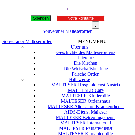
+
Spenden
Notfallkontakte
Souveräner Malteserorden
Souveräner Malteserorden
MENU
MENU
Über uns
Geschichte des Malteserordens
Literatur
Die Kirchen
Die Wirtschaftsbetriebe
Falsche Orden
Hilfswerke
MALTESER Hospitaldienst Austria
MALTESER Care
MALTESER Kinderhilfe
MALTESER Ordenshaus
MALTESER Alten- und Krankendienst
AIDS-Dienst Malteser
MALTESER Betreuungsdienst
MALTESER International
MALTESER Palliativdienst
MALTESER Rumänienhilfe