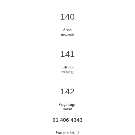
140
Ärzte-
notdienst
141
Telefon-
seelsorge
142
Vergiftungs-
notruf
01 406 4343
Was tun bei…?