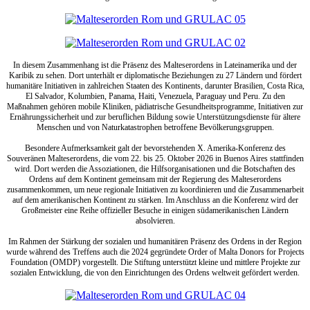
In diesem Zusammenhang ist die Präsenz des Malteserordens in Lateinamerika und der
Karibik zu sehen. Dort unterhält er diplomatische Beziehungen zu 27 Ländern und fördert
humanitäre Initiativen in zahlreichen Staaten des Kontinents, darunter Brasilien, Costa Rica,
El Salvador, Kolumbien, Panama, Haiti, Venezuela, Paraguay und Peru. Zu den
Maßnahmen gehören mobile Kliniken, pädiatrische Gesundheitsprogramme, Initiativen zur
Ernährungssicherheit und zur beruflichen Bildung sowie Unterstützungsdienste für ältere
Menschen und von Naturkatastrophen betroffene Bevölkerungsgruppen.
Besondere Aufmerksamkeit galt der bevorstehenden X. Amerika-Konferenz des
Souveränen Malteserordens, die vom 22. bis 25. Oktober 2026 in Buenos Aires stattfinden
wird. Dort werden die Assoziationen, die Hilfsorganisationen und die Botschaften des
Ordens auf dem Kontinent gemeinsam mit der Regierung des Malteserordens
zusammenkommen, um neue regionale Initiativen zu koordinieren und die Zusammenarbeit
auf dem amerikanischen Kontinent zu stärken. Im Anschluss an die Konferenz wird der
Großmeister eine Reihe offizieller Besuche in einigen südamerikanischen Ländern
absolvieren.
Im Rahmen der Stärkung der sozialen und humanitären Präsenz des Ordens in der Region
wurde während des Treffens auch die 2024 gegründete Order of Malta Donors for Projects
Foundation (OMDP) vorgestellt. Die Stiftung unterstützt kleine und mittlere Projekte zur
sozialen Entwicklung, die von den Einrichtungen des Ordens weltweit gefördert werden.