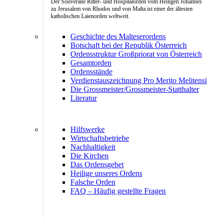
Der Souveräne Ritter- und Hospitalorden vom Heiligen Johannes
zu Jerusalem von Rhodos und von Malta ist einer der ältesten
katholischen Laienorden weltweit.
Geschichte des Malteserordens
Botschaft bei der Republik Österreich
Ordensstruktur Großpriorat von Österreich
Gesamtorden
Ordensstände
Verdienstauszeichnung Pro Merito Melitensi
Die Grossmeister/Grossmeister-Statthalter
Literatur
Hilfswerke
Wirtschaftsbetriebe
Nachhaltigkeit
Die Kirchen
Das Ordensgebet
Heilige unseres Ordens
Falsche Orden
FAQ – Häufig gestellte Fragen