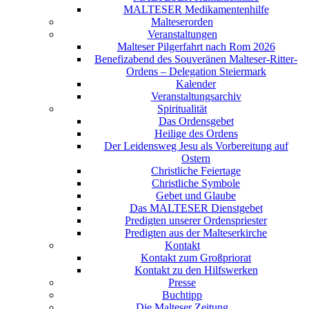
MALTESER Medikamentenhilfe
Malteserorden
Veranstaltungen
Malteser Pilgerfahrt nach Rom 2026
Benefizabend des Souveränen Malteser-Ritter-
Ordens – Delegation Steiermark
Kalender
Veranstaltungsarchiv
Spiritualität
Das Ordensgebet
Heilige des Ordens
Der Leidensweg Jesu als Vorbereitung auf
Ostern
Christliche Feiertage
Christliche Symbole
Gebet und Glaube
Das MALTESER Dienstgebet
Predigten unserer Ordenspriester
Predigten aus der Malteserkirche
Kontakt
Kontakt zum Großpriorat
Kontakt zu den Hilfswerken
Presse
Buchtipp
Die Malteser Zeitung