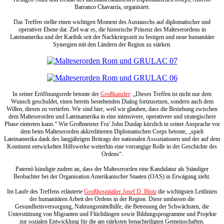
Barranco Chavarría, organisiert.
Das Treffen stellte einen wichtigen Moment des Austauschs auf diplomatischer und
operativer Ebene dar. Ziel war es, die historische Präsenz des Malteserordens in
Lateinamerika und der Karibik seit der Nachkriegszeit zu festigen und neue humanitäre
Synergien mit den Ländern der Region zu stärken.
In seiner Eröffnungsrede betonte der
Großkanzler
: „Dieses Treffen ist nicht nur dem
Wunsch geschuldet, einen bereits bestehenden Dialog fortzusetzen, sondern auch dem
Willen, diesen zu vertiefen. Wir sind hier, weil wir glauben, dass die Beziehung zwischen
dem Malteserorden und Lateinamerika in eine intensivere, operativere und strategischere
Phase eintreten kann.“ Wie Großmeister Fra’ John Dunlap kürzlich in seiner Ansprache vor
dem beim Malteserorden akkreditierten Diplomatischen Corps betonte, „spielt
Lateinamerika dank des langjährigen Beitrags der nationalen Assoziationen und der auf dem
Kontinent entwickelten Hilfswerke weiterhin eine vorrangige Rolle in der Geschichte des
Ordens“.
Paternò kündigte zudem an, dass der Malteserorden eine Kandidatur als Ständiger
Beobachter bei der Organisation Amerikanischer Staaten (OAS) in Erwägung zieht.
Im Laufe des Treffens erläuterte
Großhospitalier Josef D. Blotz
die wichtigsten Leitlinien
der humanitären Arbeit des Ordens in der Region. Diese umfassen die
Gesundheitsversorgung, Nahrungsmittelhilfe, die Betreuung der Schwächsten, die
Unterstützung von Migranten und Flüchtlingen sowie Bildungsprogramme und Projekte
zur sozialen Entwicklung für die am stärksten benachteiligten Gemeinschaften.