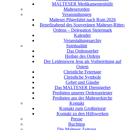
MALTESER Medikamentenhilfe
Malteserorden
Veranstaltungen
Malteser Pilgerfahrt nach Rom 2026
Benefizabend des Souveränen Malteser-Ritter-
Ordens – Delegation Steiermark
Kalender
Veranstaltungsarchiv
Spiritualität
Das Ordensgebet
Heilige des Ordens
Der Leidensweg Jesu als Vorbereitung auf
Ostern
Christliche Feiertage
Christliche Symbole
Gebet und Glaube
Das MALTESER Dienstgebet
Predigten unserer Ordenspriester
Predigten aus der Malteserkirche
Kontakt
Kontakt zum Großpriorat
Kontakt zu den Hilfswerken
Presse
Buchtipp
Die Malteser Zeitung