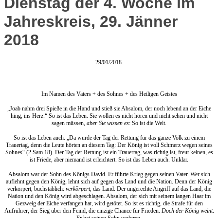
Dienstag der 4. Woche im
Jahreskreis, 29. Jänner
2018
29/01/2018
Im Namen des Vaters + des Sohnes + des Heiligen Geistes
„Joab nahm drei Spieße in die Hand und stieß sie Absalom, der noch lebend an der Eiche
hing, ins Herz.“ So ist das Leben. Sie wollen es nicht hören und nicht sehen und nicht
sagen müssen,
aber Sie wissen es
: So ist die Welt.
So ist das Leben auch: „Da wurde der Tag der Rettung für das ganze Volk zu einem
Trauertag, denn die Leute hörten an diesem Tag: Der König ist voll Schmerz wegen seines
Sohnes“ (2 Sam 18). Der Tag der Rettung ist ein Trauertag, was richtig ist, freut keinen, es
ist Friede, aber niemand ist erleichtert. So ist das Leben auch. Unklar.
Absalom war der Sohn des Königs David. Er führte Krieg gegen seinen Vater. Wer sich
auflehnt gegen den König, lehnt sich auf gegen das Land und die Nation. Denn der König
verkörpert, buchstäblich:
verkörpert
, das Land. Der ungerechte Angriff auf das Land, die
Nation und den König wird abgeschlagen. Absalom, der sich mit seinem langen Haar im
Gezweig der Eiche verfangen hat, wird getötet. So ist es richtig, die Strafe für den
Aufrührer, der Sieg über den Feind, die einzige Chance für Frieden.
Doch der König weint
.