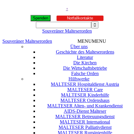
+
Spenden
Notfallkontakte
Souveräner Malteserorden
Souveräner Malteserorden
MENU
MENU
Über uns
Geschichte des Malteserordens
Literatur
Die Kirchen
Die Wirtschaftsbetriebe
Falsche Orden
Hilfswerke
MALTESER Hospitaldienst Austria
MALTESER Care
MALTESER Kinderhilfe
MALTESER Ordenshaus
MALTESER Alten- und Krankendienst
AIDS-Dienst Malteser
MALTESER Betreuungsdienst
MALTESER International
MALTESER Palliativdienst
MALTESER Rumänienhilfe