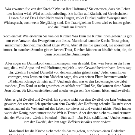
Er hat seinen Sohn verloren.
Was erwarten Sie von der Kirche? Was ist Ihre Hoffnung? Sie erwarten, dass das Leben
hier leichter wird. Wird es nicht unbedingt. Sie hoffen auf Klarheit, auf Gewissheiten:
Lassen Sie es! Das Leben bleibt voller Fragen, voller Dunkel, voller Zwiespalt und
Widerspruch, auch wenn Sie gläubig sind. Die Traurigkeit im Guten wird es immer geben
und die Freude im Unrecht.
Noch einmal: Was erwarten Sie von der Kirche? Was kann die Kirche Ihnen geben? Es gibt
nur eine Antwort: das Evangelium von Jesus. Manchmal kann die Kirche Trost geben,
manchmal Schönheit, manchmal kluge Worte. Aber all das nie garantiert, nie überall und
immer. In manchen Stunden gibt es keinen Trost, Kirchen können so hässlich sein, die, die
darin reden solche Dummköpfe.
Aber sogar ein Dummkopf kann Ihnen sagen, was da steht. Das, was Jesus zu der Frau
sagt, die – voll Angst und voll Hoffnung zugleich – sein Gewand berührt hatte. Jesus sagt
ihr: „Geh in Frieden! Du sollst von deinem Leiden geheilt sein.“ Jeder kann Ihnen
vortragen, was Jesus zu dem Mädchen sagte, das von seinen Eltern betrauert wurde:
„Mädchen, ich sage dir, steh auf!“ Und auch das, was er den Leuten sagte, die dabei
standen: „Das Kind ist nicht gestorben, es schläft nur.“ Und Sie, Sie können diese Worte
Jesu hören. Sie können sie hören und wieder vergessen. Sie können hören und zweifeln.
Aber es gibt Zweifel und Zweifel. Ich spreche nicht von dem Zweifel, der kein Vertrauen
gewährt, der zersetzt. Ich spreche von dem Zweifel, der Hoffnung schenkt. Da steht einer
und schaut auf die Welt und auf das Leben, so wie es ist und versteht nichts. Noch immer
weint der König, noch immer ist die Welt in Tränen. Aber der eine sieht es – und erinnert
sich der Worte Jesu: „Geh in Frieden! – Steh auf! – Das Kind schläft nur.“ Und es kommt
ihm der Zweifel, der ihm sagt:
Vielleicht ist alles ganz anders
.
Manchmal hat die Kirche nicht mehr als das zu geben, nur diesen einen Gedanken: