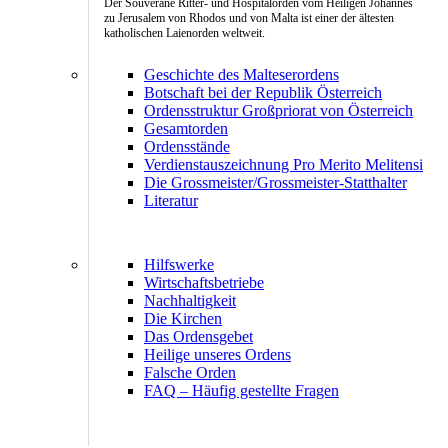
Der Souveräne Ritter- und Hospitalorden vom Heiligen Johannes
zu Jerusalem von Rhodos und von Malta ist einer der ältesten
katholischen Laienorden weltweit.
Geschichte des Malteserordens
Botschaft bei der Republik Österreich
Ordensstruktur Großpriorat von Österreich
Gesamtorden
Ordensstände
Verdienstauszeichnung Pro Merito Melitensi
Die Grossmeister/Grossmeister-Statthalter
Literatur
Hilfswerke
Wirtschaftsbetriebe
Nachhaltigkeit
Die Kirchen
Das Ordensgebet
Heilige unseres Ordens
Falsche Orden
FAQ – Häufig gestellte Fragen