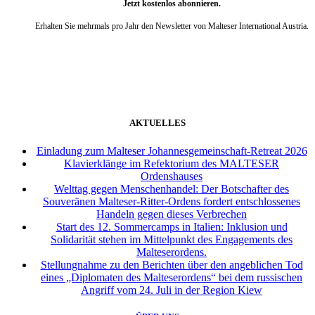
Jetzt kostenlos abonnieren.
Erhalten Sie mehrmals pro Jahr den Newsletter von Malteser International Austria.
weiter
AKTUELLES
Einladung zum Malteser Johannesgemeinschaft-Retreat 2026
Klavierklänge im Refektorium des MALTESER
Ordenshauses
Welttag gegen Menschenhandel: Der Botschafter des
Souveränen Malteser-Ritter-Ordens fordert entschlossenes
Handeln gegen dieses Verbrechen
Start des 12. Sommercamps in Italien: Inklusion und
Solidarität stehen im Mittelpunkt des Engagements des
Malteserordens.
Stellungnahme zu den Berichten über den angeblichen Tod
eines „Diplomaten des Malteserordens“ bei dem russischen
Angriff vom 24. Juli in der Region Kiew