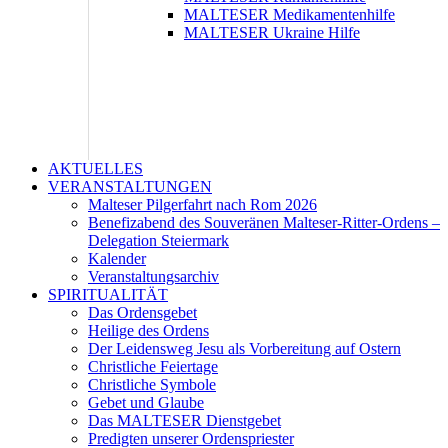
MALTESER Medikamentenhilfe
MALTESER Ukraine Hilfe
AKTUELLES
VERANSTALTUNGEN
Malteser Pilgerfahrt nach Rom 2026
Benefizabend des Souveränen Malteser-Ritter-Ordens –
Delegation Steiermark
Kalender
Veranstaltungsarchiv
SPIRITUALITÄT
Das Ordensgebet
Heilige des Ordens
Der Leidensweg Jesu als Vorbereitung auf Ostern
Christliche Feiertage
Christliche Symbole
Gebet und Glaube
Das MALTESER Dienstgebet
Predigten unserer Ordenspriester