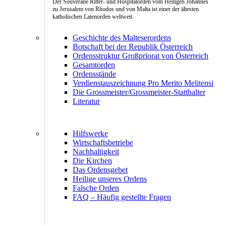
Der Souveräne Ritter- und Hospitalorden vom Heiligen Johannes
zu Jerusalem von Rhodos und von Malta ist einer der ältesten
katholischen Laienorden weltweit.
Geschichte des Malteserordens
Botschaft bei der Republik Österreich
Ordensstruktur Großpriorat von Österreich
Gesamtorden
Ordensstände
Verdienstauszeichnung Pro Merito Melitensi
Die Grossmeister/Grossmeister-Statthalter
Literatur
Hilfswerke
Wirtschaftsbetriebe
Nachhaltigkeit
Die Kirchen
Das Ordensgebet
Heilige unseres Ordens
Falsche Orden
FAQ – Häufig gestellte Fragen