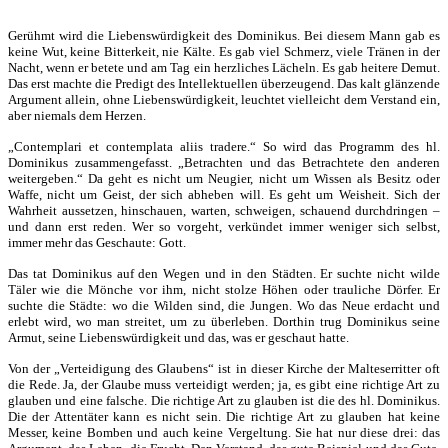
Gerühmt wird die Liebenswürdigkeit des Dominikus. Bei diesem Mann gab es
keine Wut, keine Bitterkeit, nie Kälte. Es gab viel Schmerz, viele Tränen in der
Nacht, wenn er betete und am Tag ein herzliches Lächeln. Es gab heitere Demut.
Das erst machte die Predigt des Intellektuellen überzeugend. Das kalt glänzende
Argument allein, ohne Liebenswürdigkeit, leuchtet vielleicht dem Verstand ein,
aber niemals dem Herzen.
„Contemplari et contemplata aliis tradere.“
So wird das Programm des hl.
Dominikus zusammengefasst. „Betrachten und das Betrachtete den anderen
weitergeben.“ Da geht es nicht um Neugier, nicht um Wissen als Besitz oder
Waffe, nicht um Geist, der sich abheben will. Es geht um Weisheit. Sich der
Wahrheit aussetzen, hinschauen, warten, schweigen, schauend durchdringen –
und dann erst reden. Wer so vorgeht, verkündet immer weniger sich selbst,
immer mehr das Geschaute: Gott.
Das tat Dominikus auf den Wegen und in den Städten. Er suchte nicht wilde
Täler wie die Mönche vor ihm, nicht stolze Höhen oder trauliche Dörfer. Er
suchte die Städte: wo die Wilden sind, die Jungen. Wo das Neue erdacht und
erlebt wird, wo man streitet, um zu überleben. Dorthin trug Dominikus seine
Armut, seine Liebenswürdigkeit und das, was er geschaut hatte.
Von der „Verteidigung des Glaubens“ ist in dieser Kirche der Malteserritter oft
die Rede. Ja, der Glaube muss verteidigt werden; ja, es gibt eine richtige Art zu
glauben und eine falsche. Die richtige Art zu glauben ist die des hl. Dominikus.
Die der Attentäter kann es nicht sein. Die richtige Art zu glauben hat keine
Messer, keine Bomben und auch keine Vergeltung. Sie hat nur diese drei: das