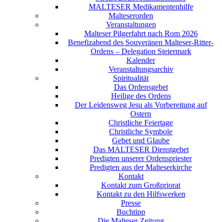
MALTESER Medikamentenhilfe
Malteserorden
Veranstaltungen
Malteser Pilgerfahrt nach Rom 2026
Benefizabend des Souveränen Malteser-Ritter-
Ordens – Delegation Steiermark
Kalender
Veranstaltungsarchiv
Spiritualität
Das Ordensgebet
Heilige des Ordens
Der Leidensweg Jesu als Vorbereitung auf
Ostern
Christliche Feiertage
Christliche Symbole
Gebet und Glaube
Das MALTESER Dienstgebet
Predigten unserer Ordenspriester
Predigten aus der Malteserkirche
Kontakt
Kontakt zum Großpriorat
Kontakt zu den Hilfswerken
Presse
Buchtipp
Die Malteser Zeitung