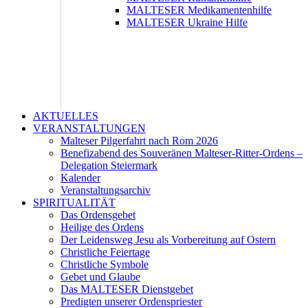
MALTESER Medikamentenhilfe
MALTESER Ukraine Hilfe
AKTUELLES
VERANSTALTUNGEN
Malteser Pilgerfahrt nach Rom 2026
Benefizabend des Souveränen Malteser-Ritter-Ordens –
Delegation Steiermark
Kalender
Veranstaltungsarchiv
SPIRITUALITÄT
Das Ordensgebet
Heilige des Ordens
Der Leidensweg Jesu als Vorbereitung auf Ostern
Christliche Feiertage
Christliche Symbole
Gebet und Glaube
Das MALTESER Dienstgebet
Predigten unserer Ordenspriester