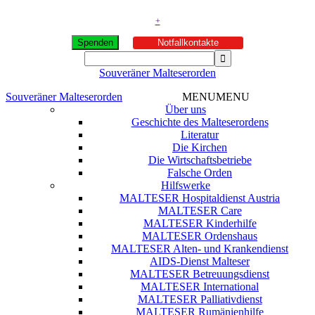
+
Spenden
Notfallkontakte
Souveräner Malteserorden
Souveräner Malteserorden
MENU
MENU
Über uns
Geschichte des Malteserordens
Literatur
Die Kirchen
Die Wirtschaftsbetriebe
Falsche Orden
Hilfswerke
MALTESER Hospitaldienst Austria
MALTESER Care
MALTESER Kinderhilfe
MALTESER Ordenshaus
MALTESER Alten- und Krankendienst
AIDS-Dienst Malteser
MALTESER Betreuungsdienst
MALTESER International
MALTESER Palliativdienst
MALTESER Rumänienhilfe