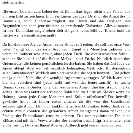
Gott schaffen.
Die ersten Quellen zum Leben des hl. Dominikus legen nicht viele Farben auf,
um sein Bild zu zeichnen. Ein paar Linien genügen. Da sind: die Armut des hl.
Dominikus, seine Liebenswürdigkeit, das Hören und das Predigen, das
Begründen und eben jene für mich so anziehende Diskretion. Alles zusammen
ist neu. Dominikus zeigte seiner Zeit ein ganz neues Bild der Kirche (und die
Kirche war ja damals schon uralt).
Da ist eine neue Art der Armut. Seine Armut soll reden; sie soll das erste Wort
jeder Predigt sein, das erste Argument. Damit die Menschen zuhören und
vertrauen. Authentische Armut, ohne jeden Trick. Die österreichischen Stifte –
schauen Sie hinauf auf die Höhen Melks – sind Tricks. Natürlich leben dort
Ordensleute, die keinen persönlichen Besitz haben. Sie haben das Gelübde der
Armut ablegt. Aber wer will ernstlich behaupten, Melk oder Klosterneuburg
seien Armenhäuser? Wirklich arm sind nicht die, die sagen können: „Das gehört
mir ja nicht.“ Nicht die, die wendige Argumente vortragen. Wirklich arm sind
die, die verachtet sind (jeder weiß, auf wen das heute zutrifft). So wollte
Dominikus seine Brüder: unter den
verachteten
Armen. Und das ist schon heikel
genug; denn was nutzt der zerrissene Habit und die Hütte als Kloster, wenn die
Haltung, wenn jede Geste Manieren und Kultur offenbaren? Die freiwillig
gewählte Armut ist immer etwas anderes als die von der Gesellschaft
aufgenötigte Armut. Dennoch funktionierte, was Dominikus lebte: Dank seiner
echten Armut konnten die geborenen Armen wenigstens daran denken, die
Predigt der Dominikaner ernst zu nehmen. Das war revolutionär. Die alten
Klöster sind mit dem Verwalten des Bestehenden beschäftigt. Sie erhalten eine
große Kultur; Dank sei Ihnen! Aber ein Aufbruch geht von ihnen nicht aus.