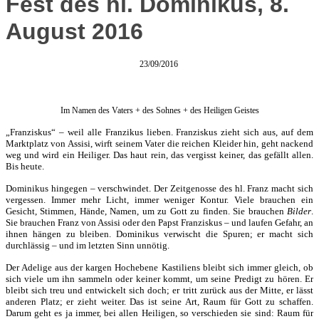
Fest des hl. Dominikus, 8.
August 2016
23/09/2016
Im Namen des Vaters + des Sohnes + des Heiligen Geistes
„Franziskus“ – weil alle Franzikus lieben. Franziskus zieht sich aus, auf dem
Marktplatz von Assisi, wirft seinem Vater die reichen Kleider hin, geht nackend
weg und wird ein Heiliger. Das haut rein, das vergisst keiner, das gefällt allen.
Bis heute.
Dominikus hingegen – verschwindet. Der Zeitgenosse des hl. Franz macht sich
vergessen. Immer mehr Licht, immer weniger Kontur. Viele brauchen ein
Gesicht, Stimmen, Hände, Namen, um zu Gott zu finden. Sie brauchen
Bilder
.
Sie brauchen Franz von Assisi oder den Papst Franziskus – und laufen Gefahr, an
ihnen hängen zu bleiben. Dominikus verwischt die Spuren; er macht sich
durchlässig – und im letzten Sinn unnötig.
Der Adelige aus der kargen Hochebene Kastiliens bleibt sich immer gleich, ob
sich viele um ihn sammeln oder keiner kommt, um seine Predigt zu hören. Er
bleibt sich treu und entwickelt sich doch; er tritt zurück aus der Mitte, er lässt
anderen Platz; er zieht weiter. Das ist seine Art, Raum für Gott zu schaffen.
Darum geht es ja immer, bei allen Heiligen, so verschieden sie sind: Raum für