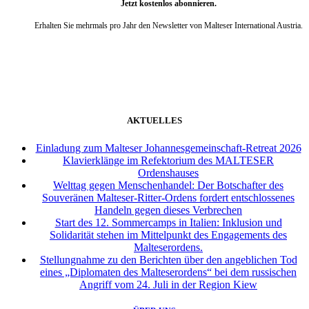
Jetzt kostenlos abonnieren.
Erhalten Sie mehrmals pro Jahr den Newsletter von Malteser International Austria.
weiter
AKTUELLES
Einladung zum Malteser Johannesgemeinschaft-Retreat 2026
Klavierklänge im Refektorium des MALTESER
Ordenshauses
Welttag gegen Menschenhandel: Der Botschafter des
Souveränen Malteser-Ritter-Ordens fordert entschlossenes
Handeln gegen dieses Verbrechen
Start des 12. Sommercamps in Italien: Inklusion und
Solidarität stehen im Mittelpunkt des Engagements des
Malteserordens.
Stellungnahme zu den Berichten über den angeblichen Tod
eines „Diplomaten des Malteserordens“ bei dem russischen
Angriff vom 24. Juli in der Region Kiew