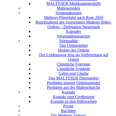
MALTESER Medikamentenhilfe
Malteserorden
Veranstaltungen
Malteser Pilgerfahrt nach Rom 2026
Benefizabend des Souveränen Malteser-Ritter-
Ordens – Delegation Steiermark
Kalender
Veranstaltungsarchiv
Spiritualität
Das Ordensgebet
Heilige des Ordens
Der Leidensweg Jesu als Vorbereitung auf
Ostern
Christliche Feiertage
Christliche Symbole
Gebet und Glaube
Das MALTESER Dienstgebet
Predigten unserer Ordenspriester
Predigten aus der Malteserkirche
Kontakt
Kontakt zum Großpriorat
Kontakt zu den Hilfswerken
Presse
Buchtipp
Die Malteser Zeitung