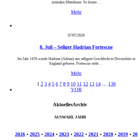
zentralen Mittelmeer. So leistet …
Mehr
07/07/
2026
8. Juli – Seliger Hadrian Fortescue
Im Jahr 1476 wurde Hadrian (Adrian) aus adligem Geschlecht in Devonshire in
England geboren. Fortescue steht …
Mehr
1
2
3
4
5
6
7
8
9
10
11
12
13
14
…
138
VOR
Aktuelles
Archiv
AUSWAHL JAHR
2026
•
2025
•
2024
•
2023
•
2022
•
2021
•
2020
•
2019
•
201