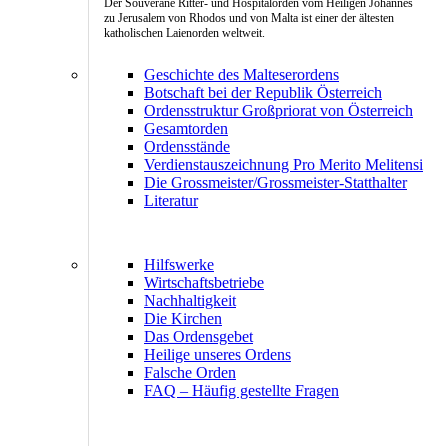
Der Souveräne Ritter- und Hospitalorden vom Heiligen Johannes
zu Jerusalem von Rhodos und von Malta ist einer der ältesten
katholischen Laienorden weltweit.
Geschichte des Malteserordens
Botschaft bei der Republik Österreich
Ordensstruktur Großpriorat von Österreich
Gesamtorden
Ordensstände
Verdienstauszeichnung Pro Merito Melitensi
Die Grossmeister/Grossmeister-Statthalter
Literatur
Hilfswerke
Wirtschaftsbetriebe
Nachhaltigkeit
Die Kirchen
Das Ordensgebet
Heilige unseres Ordens
Falsche Orden
FAQ – Häufig gestellte Fragen