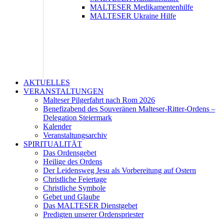
MALTESER Medikamentenhilfe
MALTESER Ukraine Hilfe
AKTUELLES
VERANSTALTUNGEN
Malteser Pilgerfahrt nach Rom 2026
Benefizabend des Souveränen Malteser-Ritter-Ordens –
Delegation Steiermark
Kalender
Veranstaltungsarchiv
SPIRITUALITÄT
Das Ordensgebet
Heilige des Ordens
Der Leidensweg Jesu als Vorbereitung auf Ostern
Christliche Feiertage
Christliche Symbole
Gebet und Glaube
Das MALTESER Dienstgebet
Predigten unserer Ordenspriester