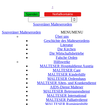
+
Spenden
Notfallkontakte
Souveräner Malteserorden
Souveräner Malteserorden
MENU
MENU
Über uns
Geschichte des Malteserordens
Literatur
Die Kirchen
Die Wirtschaftsbetriebe
Falsche Orden
Hilfswerke
MALTESER Hospitaldienst Austria
MALTESER Care
MALTESER Kinderhilfe
MALTESER Ordenshaus
MALTESER Alten- und Krankendienst
AIDS-Dienst Malteser
MALTESER Betreuungsdienst
MALTESER International
MALTESER Palliativdienst
MALTESER Rumänienhilfe