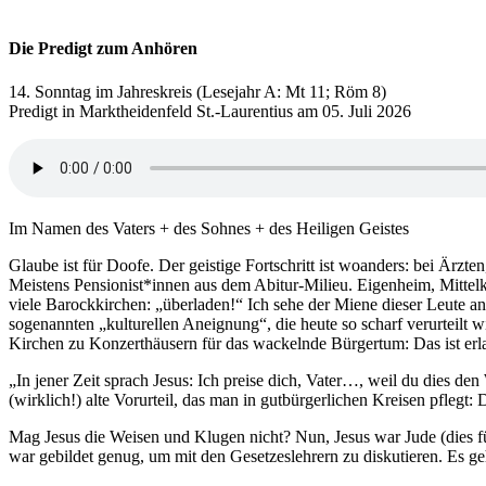
Die Predigt zum Anhören
14. Sonntag im Jahreskreis (Lesejahr A: Mt 11; Röm 8)
Predigt in Marktheidenfeld St.-Laurentius am 05. Juli 2026
Im Namen des Vaters + des Sohnes + des Heiligen Geistes
Glaube ist für Doofe. Der geistige Fortschritt ist woanders: bei Ärz
Meistens Pensionist*innen aus dem Abitur-Milieu. Eigenheim, Mitte
viele Barockkirchen: „überladen!“ Ich sehe der Miene dieser Leute a
sogenannten „kulturellen Aneignung“, die heute so scharf verurteilt
Kirchen zu Konzerthäusern für das wackelnde Bürgertum: Das ist erla
„In jener Zeit sprach Jesus: Ich preise dich, Vater…, weil du dies 
(wirklich!) alte Vorurteil, das man in gutbürgerlichen Kreisen pflegt
Mag Jesus die Weisen und Klugen nicht? Nun, Jesus war Jude (dies f
war gebildet genug, um mit den Gesetzeslehrern zu diskutieren. Es geh