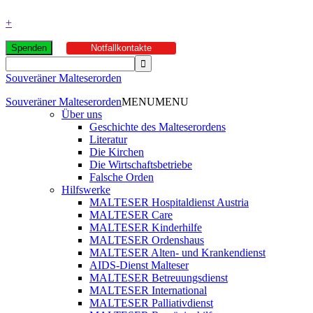
+
Spenden
Notfallkontakte
Souveräner Malteserorden
Souveräner Malteserorden
MENU
MENU
Über uns
Geschichte des Malteserordens
Literatur
Die Kirchen
Die Wirtschaftsbetriebe
Falsche Orden
Hilfswerke
MALTESER Hospitaldienst Austria
MALTESER Care
MALTESER Kinderhilfe
MALTESER Ordenshaus
MALTESER Alten- und Krankendienst
AIDS-Dienst Malteser
MALTESER Betreuungsdienst
MALTESER International
MALTESER Palliativdienst