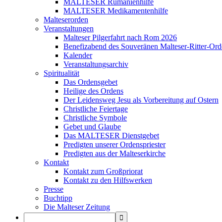
MALTESER Rumänienhilfe
MALTESER Medikamentenhilfe
Malteserorden
Veranstaltungen
Malteser Pilgerfahrt nach Rom 2026
Benefizabend des Souveränen Malteser-Ritter-Ord
Kalender
Veranstaltungsarchiv
Spiritualität
Das Ordensgebet
Heilige des Ordens
Der Leidensweg Jesu als Vorbereitung auf Ostern
Christliche Feiertage
Christliche Symbole
Gebet und Glaube
Das MALTESER Dienstgebet
Predigten unserer Ordenspriester
Predigten aus der Malteserkirche
Kontakt
Kontakt zum Großpriorat
Kontakt zu den Hilfswerken
Presse
Buchtipp
Die Malteser Zeitung