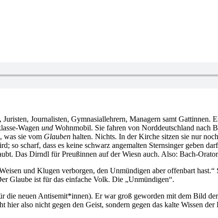
ten, Juristen, Journalisten, Gymnasiallehrern, Managern samt Gattinnen.
lklasse-Wagen
und
Wohnmobil. Sie fahren von Norddeutschland nach B
n, was sie vom
Glauben
halten. Nichts. In der Kirche sitzen sie nur noc
 wird; so scharf, dass es keine schwarz angemalten Sternsinger geben d
ubt. Das Dirndl für Preußinnen auf der Wiesn auch. Also: Bach-Orator
den Weisen und Klugen verborgen, den Unmündigen aber offenbart hast.“
: Der Glaube ist für das einfache Volk. Die „Unmündigen“.
ür die neuen Antisemit*innen). Er war groß geworden mit dem Bild de
t hier also nicht gegen den Geist, sondern gegen das kalte Wissen der 