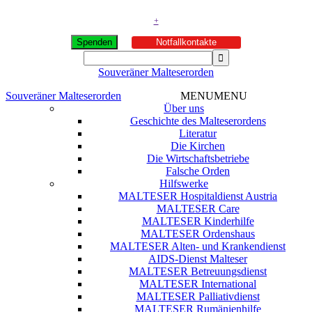
+
Spenden
Notfallkontakte
Souveräner Malteserorden
Souveräner Malteserorden
MENU
MENU
Über uns
Geschichte des Malteserordens
Literatur
Die Kirchen
Die Wirtschaftsbetriebe
Falsche Orden
Hilfswerke
MALTESER Hospitaldienst Austria
MALTESER Care
MALTESER Kinderhilfe
MALTESER Ordenshaus
MALTESER Alten- und Krankendienst
AIDS-Dienst Malteser
MALTESER Betreuungsdienst
MALTESER International
MALTESER Palliativdienst
MALTESER Rumänienhilfe