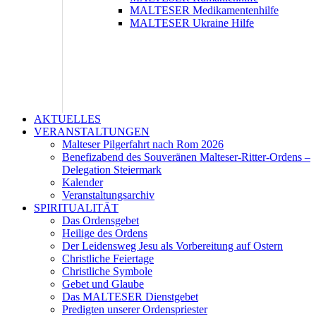
MALTESER Medikamentenhilfe
MALTESER Ukraine Hilfe
AKTUELLES
VERANSTALTUNGEN
Malteser Pilgerfahrt nach Rom 2026
Benefizabend des Souveränen Malteser-Ritter-Ordens –
Delegation Steiermark
Kalender
Veranstaltungsarchiv
SPIRITUALITÄT
Das Ordensgebet
Heilige des Ordens
Der Leidensweg Jesu als Vorbereitung auf Ostern
Christliche Feiertage
Christliche Symbole
Gebet und Glaube
Das MALTESER Dienstgebet
Predigten unserer Ordenspriester