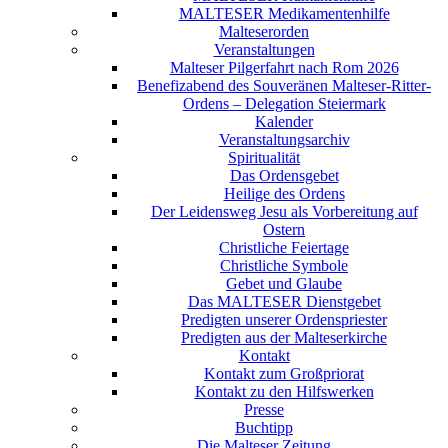
MALTESER Medikamentenhilfe
Malteserorden
Veranstaltungen
Malteser Pilgerfahrt nach Rom 2026
Benefizabend des Souveränen Malteser-Ritter-
Ordens – Delegation Steiermark
Kalender
Veranstaltungsarchiv
Spiritualität
Das Ordensgebet
Heilige des Ordens
Der Leidensweg Jesu als Vorbereitung auf
Ostern
Christliche Feiertage
Christliche Symbole
Gebet und Glaube
Das MALTESER Dienstgebet
Predigten unserer Ordenspriester
Predigten aus der Malteserkirche
Kontakt
Kontakt zum Großpriorat
Kontakt zu den Hilfswerken
Presse
Buchtipp
Die Malteser Zeitung