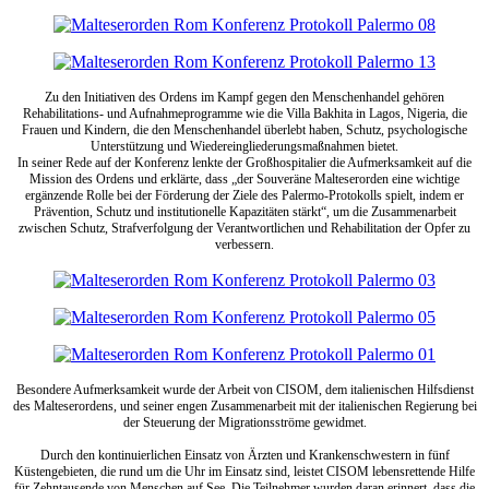
Zu den Initiativen des Ordens im Kampf gegen den Menschenhandel gehören
Rehabilitations- und Aufnahmeprogramme wie die Villa Bakhita in Lagos, Nigeria, die
Frauen und Kindern, die den Menschenhandel überlebt haben, Schutz, psychologische
Unterstützung und Wiedereingliederungsmaßnahmen bietet.
In seiner Rede auf der Konferenz lenkte der Großhospitalier die Aufmerksamkeit auf die
Mission des Ordens und erklärte, dass „der Souveräne Malteserorden eine wichtige
ergänzende Rolle bei der Förderung der Ziele des Palermo-Protokolls spielt, indem er
Prävention, Schutz und institutionelle Kapazitäten stärkt“, um die Zusammenarbeit
zwischen Schutz, Strafverfolgung der Verantwortlichen und Rehabilitation der Opfer zu
verbessern.
Besondere Aufmerksamkeit wurde der Arbeit von CISOM, dem italienischen Hilfsdienst
des Malteserordens, und seiner engen Zusammenarbeit mit der italienischen Regierung bei
der Steuerung der Migrationsströme gewidmet.
Durch den kontinuierlichen Einsatz von Ärzten und Krankenschwestern in fünf
Küstengebieten, die rund um die Uhr im Einsatz sind, leistet CISOM lebensrettende Hilfe
für Zehntausende von Menschen auf See. Die Teilnehmer wurden daran erinnert, dass die