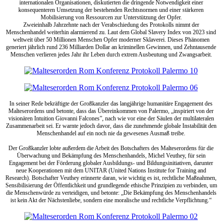
internationalen Organisationen, diskutierten die dringende Notwendigkeit einer
konsequenteren Umsetzung der bestehenden Rechtsnormen und einer stärkeren
Mobilisierung von Ressourcen zur Unterstützung der Opfer.
Zweieinhalb Jahrzehnte nach der Verabschiedung des Protokolls nimmt der
Menschenhandel weiterhin alarmierend zu. Laut dem Global Slavery Index von 2023 sind
weltweit über 50 Millionen Menschen Opfer moderner Sklaverei. Dieses Phänomen
generiert jährlich rund 236 Milliarden Dollar an kriminellen Gewinnen, und Zehntausende
Menschen verlieren jedes Jahr ihr Leben durch extrem Ausbeutung und Zwangsarbeit.
In seiner Rede bekräftigte der Großkanzler das langjährige humanitäre Engagement des
Malteserordens und betonte, dass das Übereinkommen von Palermo, „inspiriert von der
visionären Intuition Giovanni Falcones”, nach wie vor eine der Säulen der multilateralen
Zusammenarbeit sei. Er warnte jedoch davor, dass die zunehmende globale Instabilität den
Menschenhandel auf ein noch nie da gewesenes Ausmaß treibe.
Der Großkanzler lobte außerdem die Arbeit des Botschafters des Malteserordens für die
Überwachung und Bekämpfung des Menschenhandels, Michel Veuthey, für sein
Engagement bei der Förderung globaler Ausbildungs- und Bildungsinitiativen, darunter
neue Kooperationen mit dem UNITAR (United Nations Institute for Training and
Research). Botschafter Veuthey erinnerte daran, wie wichtig es ist, rechtliche Maßnahmen,
Sensibilisierung der Öffentlichkeit und grundlegende ethische Prinzipien zu verbinden, um
die Menschenwürde zu verteidigen, und betonte: „Die Bekämpfung des Menschenhandels
ist kein Akt der Nächstenliebe, sondern eine moralische und rechtliche Verpflichtung.“