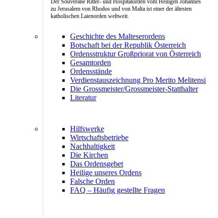
Der Souveräne Ritter- und Hospitalorden vom Heiligen Johannes
zu Jerusalem von Rhodos und von Malta ist einer der ältesten
katholischen Laienorden weltweit.
Geschichte des Malteserordens
Botschaft bei der Republik Österreich
Ordensstruktur Großpriorat von Österreich
Gesamtorden
Ordensstände
Verdienstauszeichnung Pro Merito Melitensi
Die Grossmeister/Grossmeister-Statthalter
Literatur
Hilfswerke
Wirtschaftsbetriebe
Nachhaltigkeit
Die Kirchen
Das Ordensgebet
Heilige unseres Ordens
Falsche Orden
FAQ – Häufig gestellte Fragen