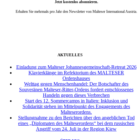
Jetzt kostenlos abonnieren.
Erhalten Sie mehrmals pro Jahr den Newsletter von Malteser International Austria.
weiter
AKTUELLES
Einladung zum Malteser Johannesgemeinschaft-Retreat 2026
Klavierklänge im Refektorium des MALTESER
Ordenshauses
Welttag gegen Menschenhandel: Der Botschafter des
Souveränen Malteser-Ritter-Ordens fordert entschlossenes
Handeln gegen dieses Verbrechen
Start des 12. Sommercamps in Italien: Inklusion und
Solidarität stehen im Mittelpunkt des Engagements des
Malteserordens.
Stellungnahme zu den Berichten über den angeblichen Tod
eines „Diplomaten des Malteserordens“ bei dem russischen
Angriff vom 24. Juli in der Region Kiew