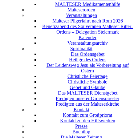
MALTESER Medikamentenhilfe
Malteserorden
Veranstaltungen
Malteser Pilgerfahrt nach Rom 2026
Benefizabend des Souveränen Malteser-Ritter-
Ordens – Delegation Steiermark
Kalender
Veranstaltungsarchiv
Spiritualität
Das Ordensgebet
Heilige des Ordens
Der Leidensweg Jesu als Vorbereitung auf
Ostern
Christliche Feiertage
Christliche Symbole
Gebet und Glaube
Das MALTESER Dienstgebet
Predigten unserer Ordenspriester
Predigten aus der Malteserkirche
Kontakt
Kontakt zum Großpriorat
Kontakt zu den Hilfswerken
Presse
Buchtipp
Die Malteser Zeitung