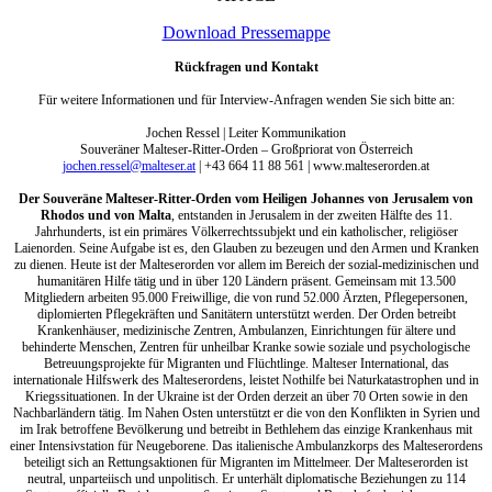
Download Pressemappe
Rückfragen und Kontakt
Für weitere Informationen und für Interview-Anfragen wenden Sie sich bitte an:
Jochen Ressel | Leiter Kommunikation
Souveräner Malteser-Ritter-Orden – Großpriorat von Österreich
jochen.ressel@malteser.at
| +43 664 11 88 561 | www.malteserorden.at
Der Souveräne Malteser-Ritter-Orden vom Heiligen Johannes von Jerusalem von
Rhodos und von Malta
, entstanden in Jerusalem in der zweiten Hälfte des 11.
Jahrhunderts, ist ein primäres Völkerrechtssubjekt und ein katholischer, religiöser
Laienorden. Seine Aufgabe ist es, den Glauben zu bezeugen und den Armen und Kranken
zu dienen. Heute ist der Malteserorden vor allem im Bereich der sozial-medizinischen und
humanitären Hilfe tätig und in über 120 Ländern präsent. Gemeinsam mit 13.500
Mitgliedern arbeiten 95.000 Freiwillige, die von rund 52.000 Ärzten, Pflegepersonen,
diplomierten Pflegekräften und Sanitätern unterstützt werden. Der Orden betreibt
Krankenhäuser, medizinische Zentren, Ambulanzen, Einrichtungen für ältere und
behinderte Menschen, Zentren für unheilbar Kranke sowie soziale und psychologische
Betreuungsprojekte für Migranten und Flüchtlinge. Malteser International, das
internationale Hilfswerk des Malteserordens, leistet Nothilfe bei Naturkatastrophen und in
Kriegssituationen. In der Ukraine ist der Orden derzeit an über 70 Orten sowie in den
Nachbarländern tätig. Im Nahen Osten unterstützt er die von den Konflikten in Syrien und
im Irak betroffene Bevölkerung und betreibt in Bethlehem das einzige Krankenhaus mit
einer Intensivstation für Neugeborene. Das italienische Ambulanzkorps des Malteserordens
beteiligt sich an Rettungsaktionen für Migranten im Mittelmeer. Der Malteserorden ist
neutral, unparteiisch und unpolitisch. Er unterhält diplomatische Beziehungen zu 114