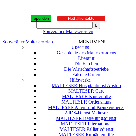
+
Spenden
Notfallkontakte
Souveräner Malteserorden
Souveräner Malteserorden
MENU
MENU
Über uns
Geschichte des Malteserordens
Literatur
Die Kirchen
Die Wirtschaftsbetriebe
Falsche Orden
Hilfswerke
MALTESER Hospitaldienst Austria
MALTESER Care
MALTESER Kinderhilfe
MALTESER Ordenshaus
MALTESER Alten- und Krankendienst
AIDS-Dienst Malteser
MALTESER Betreuungsdienst
MALTESER International
MALTESER Palliativdienst
MALTESER Rumänienhilfe