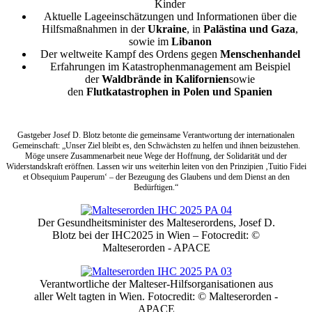
Kinder
Aktuelle Lageeinschätzungen und Informationen über die
Hilfsmaßnahmen in der
Ukraine
, in
Palästina und Gaza
,
sowie im
Libanon
Der weltweite Kampf des Ordens gegen
Menschenhandel
Erfahrungen im Katastrophenmanagement am Beispiel
der
Waldbrände in Kalifornien
sowie
den
Flutkatastrophen in Polen und Spanien
Gastgeber Josef D. Blotz betonte die gemeinsame Verantwortung der internationalen
Gemeinschaft: „Unser Ziel bleibt es, den Schwächsten zu helfen und ihnen beizustehen.
Möge unsere Zusammenarbeit neue Wege der Hoffnung, der Solidarität und der
Widerstandskraft eröffnen. Lassen wir uns weiterhin leiten von den Prinzipien ‚Tuitio Fidei
et Obsequium Pauperum‘ – der Bezeugung des Glaubens und dem Dienst an den
Bedürftigen.“
Der Gesundheitsminister des Malteserordens, Josef D.
Blotz bei der IHC2025 in Wien – Fotocredit: ©
Malteserorden - APACE
Verantwortliche der Malteser-Hilfsorganisationen aus
aller Welt tagten in Wien. Fotocredit: © Malteserorden -
APACE