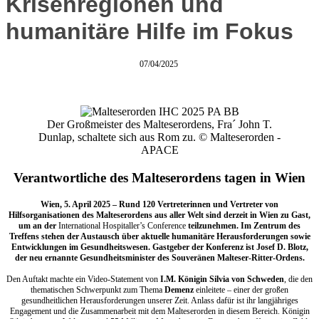
Krisenregionen und
humanitäre Hilfe im Fokus
07/04/2025
Der Großmeister des Malteserordens, Fra´ John T.
Dunlap, schaltete sich aus Rom zu. © Malteserorden -
APACE
Verantwortliche des Malteserordens tagen in Wien
Wien, 5. April 2025 – Rund 120 Vertreterinnen und Vertreter von
Hilfsorganisationen des Malteserordens aus aller Welt sind derzeit in Wien zu Gast,
um an der
International Hospitaller’s Conference
teilzunehmen. Im Zentrum des
Treffens stehen der Austausch über aktuelle humanitäre Herausforderungen sowie
Entwicklungen im Gesundheitswesen. Gastgeber der Konferenz ist Josef D. Blotz,
der neu ernannte Gesundheitsminister des Souveränen Malteser-Ritter-Ordens.
Den Auftakt machte ein Video-Statement von
I.M. Königin Silvia von Schweden
, die den
thematischen Schwerpunkt zum Thema
Demenz
einleitete – einer der großen
gesundheitlichen Herausforderungen unserer Zeit. Anlass dafür ist ihr langjähriges
Engagement und die Zusammenarbeit mit dem Malteserorden in diesem Bereich. Königin