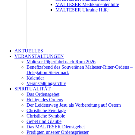
MALTESER Medikamentenhilfe
MALTESER Ukraine Hilfe
AKTUELLES
VERANSTALTUNGEN
Malteser Pilgerfahrt nach Rom 2026
Benefizabend des Souveränen Malteser-Ritter-Ordens –
Delegation Steiermark
Kalender
Veranstaltungsarchiv
SPIRITUALITÄT
Das Ordensgebet
Heilige des Ordens
Der Leidensweg Jesu als Vorbereitung auf Ostern
Christliche Feiertage
Christliche Symbole
Gebet und Glaube
Das MALTESER Dienstgebet
Predigten unserer Ordenspriester