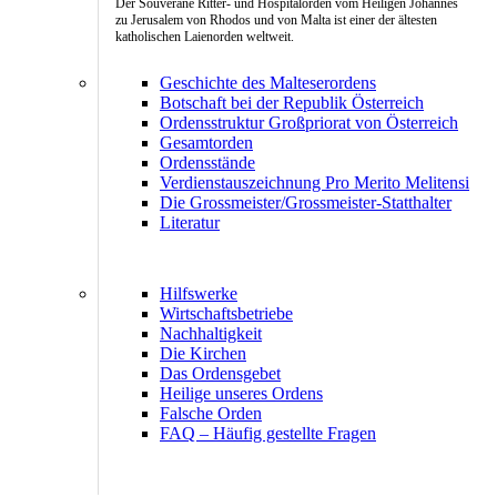
Der Souveräne Ritter- und Hospitalorden vom Heiligen Johannes
zu Jerusalem von Rhodos und von Malta ist einer der ältesten
katholischen Laienorden weltweit.
Geschichte des Malteserordens
Botschaft bei der Republik Österreich
Ordensstruktur Großpriorat von Österreich
Gesamtorden
Ordensstände
Verdienstauszeichnung Pro Merito Melitensi
Die Grossmeister/Grossmeister-Statthalter
Literatur
Hilfswerke
Wirtschaftsbetriebe
Nachhaltigkeit
Die Kirchen
Das Ordensgebet
Heilige unseres Ordens
Falsche Orden
FAQ – Häufig gestellte Fragen