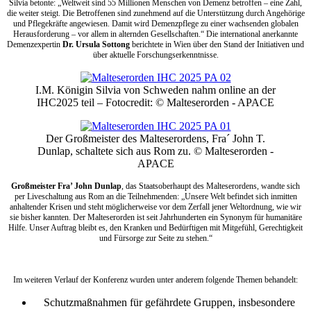
Silvia betonte: „Weltweit sind 55 Millionen Menschen von Demenz betroffen – eine Zahl,
die weiter steigt. Die Betroffenen sind zunehmend auf die Unterstützung durch Angehörige
und Pflegekräfte angewiesen. Damit wird Demenzpflege zu einer wachsenden globalen
Herausforderung – vor allem in alternden Gesellschaften.“ Die international anerkannte
Demenzexpertin
Dr. Ursula Sottong
berichtete in Wien über den Stand der Initiativen und
über aktuelle Forschungserkenntnisse.
I.M. Königin Silvia von Schweden nahm online an der
IHC2025 teil – Fotocredit: © Malteserorden - APACE
Der Großmeister des Malteserordens, Fra´ John T.
Dunlap, schaltete sich aus Rom zu. © Malteserorden -
APACE
Großmeister Fra’ John Dunlap
, das Staatsoberhaupt des Malteserordens, wandte sich
per Liveschaltung aus Rom an die Teilnehmenden: „Unsere Welt befindet sich inmitten
anhaltender Krisen und steht möglicherweise vor dem Zerfall jener Weltordnung, wie wir
sie bisher kannten. Der Malteserorden ist seit Jahrhunderten ein Synonym für humanitäre
Hilfe. Unser Auftrag bleibt es, den Kranken und Bedürftigen mit Mitgefühl, Gerechtigkeit
und Fürsorge zur Seite zu stehen.“
Im weiteren Verlauf der Konferenz wurden unter anderem folgende Themen behandelt:
Schutzmaßnahmen für gefährdete Gruppen, insbesondere