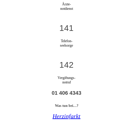
Ärzte-
notdienst
141
Telefon-
seelsorge
142
Vergiftungs-
notruf
01 406 4343
Was tun bei…?
Herzinfarkt