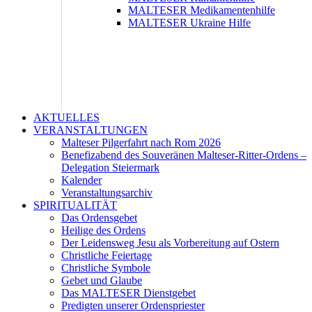
MALTESER Medikamentenhilfe
MALTESER Ukraine Hilfe
AKTUELLES
VERANSTALTUNGEN
Malteser Pilgerfahrt nach Rom 2026
Benefizabend des Souveränen Malteser-Ritter-Ordens –
Delegation Steiermark
Kalender
Veranstaltungsarchiv
SPIRITUALITÄT
Das Ordensgebet
Heilige des Ordens
Der Leidensweg Jesu als Vorbereitung auf Ostern
Christliche Feiertage
Christliche Symbole
Gebet und Glaube
Das MALTESER Dienstgebet
Predigten unserer Ordenspriester