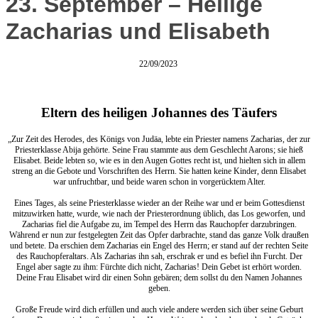
23. September – Heilige
Zacharias und Elisabeth
22/09/2023
Eltern des heiligen Johannes des Täufers
„Zur Zeit des Herodes, des Königs von Judäa, lebte ein Priester namens Zacharias, der zur
Priesterklasse Abija gehörte. Seine Frau stammte aus dem Geschlecht Aarons; sie hieß
Elisabet. Beide lebten so, wie es in den Augen Gottes recht ist, und hielten sich in allem
streng an die Gebote und Vorschriften des Herrn. Sie hatten keine Kinder, denn Elisabet
war unfruchtbar, und beide waren schon in vorgerücktem Alter.
Eines Tages, als seine Priesterklasse wieder an der Reihe war und er beim Gottesdienst
mitzuwirken hatte, wurde, wie nach der Priesterordnung üblich, das Los geworfen, und
Zacharias fiel die Aufgabe zu, im Tempel des Herrn das Rauchopfer darzubringen.
Während er nun zur festgelegten Zeit das Opfer darbrachte, stand das ganze Volk draußen
und betete. Da erschien dem Zacharias ein Engel des Herrn; er stand auf der rechten Seite
des Rauchopferaltars. Als Zacharias ihn sah, erschrak er und es befiel ihn Furcht. Der
Engel aber sagte zu ihm: Fürchte dich nicht, Zacharias! Dein Gebet ist erhört worden.
Deine Frau Elisabet wird dir einen Sohn gebären; dem sollst du den Namen Johannes
geben.
Große Freude wird dich erfüllen und auch viele andere werden sich über seine Geburt