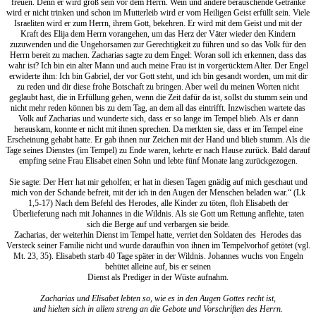
freuen. Denn er wird groß sein vor dem Herrn. Wein und andere berauschende Getränke
wird er nicht trinken und schon im Mutterleib wird er vom Heiligen Geist erfüllt sein. Viele
Israeliten wird er zum Herrn, ihrem Gott, bekehren. Er wird mit dem Geist und mit der
Kraft des Elija dem Herrn vorangehen, um das Herz der Väter wieder den Kindern
zuzuwenden und die Ungehorsamen zur Gerechtigkeit zu führen und so das Volk für den
Herrn bereit zu machen. Zacharias sagte zu dem Engel: Woran soll ich erkennen, dass das
wahr ist? Ich bin ein alter Mann und auch meine Frau ist in vorgerücktem Alter. Der Engel
erwiderte ihm: Ich bin Gabriel, der vor Gott steht, und ich bin gesandt worden, um mit dir
zu reden und dir diese frohe Botschaft zu bringen. Aber weil du meinen Worten nicht
geglaubt hast, die in Erfüllung gehen, wenn die Zeit dafür da ist, sollst du stumm sein und
nicht mehr reden können bis zu dem Tag, an dem all das eintrifft. Inzwischen wartete das
Volk auf Zacharias und wunderte sich, dass er so lange im Tempel blieb. Als er dann
herauskam, konnte er nicht mit ihnen sprechen. Da merkten sie, dass er im Tempel eine
Erscheinung gehabt hatte. Er gab ihnen nur Zeichen mit der Hand und blieb stumm. Als die
Tage seines Dienstes (im Tempel) zu Ende waren, kehrte er nach Hause zurück. Bald darauf
empfing seine Frau Elisabet einen Sohn und lebte fünf Monate lang zurückgezogen.
Sie sagte: Der Herr hat mir geholfen; er hat in diesen Tagen gnädig auf mich geschaut und
mich von der Schande befreit, mit der ich in den Augen der Menschen beladen war.“ (Lk
1,5-17) Nach dem Befehl des Herodes, alle Kinder zu töten, floh Elisabeth der
Überlieferung nach mit Johannes in die Wildnis. Als sie Gott um Rettung anflehte, taten
sich die Berge auf und verbargen sie beide.
Zacharias, der weiterhin Dienst im Tempel hatte, verriet den Soldaten des Herodes das
Versteck seiner Familie nicht und wurde daraufhin von ihnen im Tempelvorhof getötet (vgl.
Mt. 23, 35). Elisabeth starb 40 Tage später in der Wildnis. Johannes wuchs von Engeln
behütet alleine auf, bis er seinen
Dienst als Prediger in der Wüste aufnahm.
Zacharias und Elisabet lebten so, wie es in den Augen Gottes recht ist,
und hielten sich in allem streng an die Gebote und Vorschriften des Herrn.