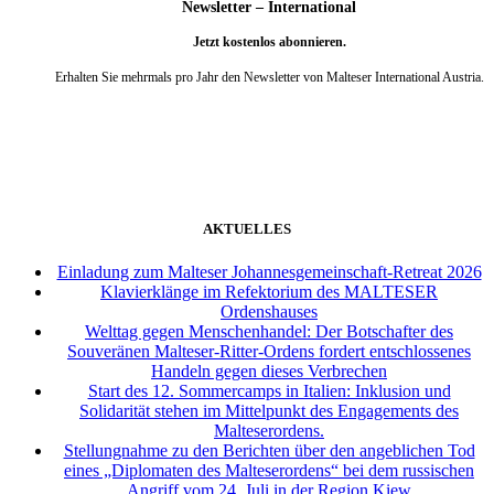
Newsletter – International
Jetzt kostenlos abonnieren.
Erhalten Sie mehrmals pro Jahr den Newsletter von Malteser International Austria.
weiter
AKTUELLES
Einladung zum Malteser Johannesgemeinschaft-Retreat 2026
Klavierklänge im Refektorium des MALTESER
Ordenshauses
Welttag gegen Menschenhandel: Der Botschafter des
Souveränen Malteser-Ritter-Ordens fordert entschlossenes
Handeln gegen dieses Verbrechen
Start des 12. Sommercamps in Italien: Inklusion und
Solidarität stehen im Mittelpunkt des Engagements des
Malteserordens.
Stellungnahme zu den Berichten über den angeblichen Tod
eines „Diplomaten des Malteserordens“ bei dem russischen
Angriff vom 24. Juli in der Region Kiew