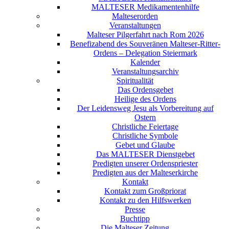
MALTESER Medikamentenhilfe
Malteserorden
Veranstaltungen
Malteser Pilgerfahrt nach Rom 2026
Benefizabend des Souveränen Malteser-Ritter-
Ordens – Delegation Steiermark
Kalender
Veranstaltungsarchiv
Spiritualität
Das Ordensgebet
Heilige des Ordens
Der Leidensweg Jesu als Vorbereitung auf
Ostern
Christliche Feiertage
Christliche Symbole
Gebet und Glaube
Das MALTESER Dienstgebet
Predigten unserer Ordenspriester
Predigten aus der Malteserkirche
Kontakt
Kontakt zum Großpriorat
Kontakt zu den Hilfswerken
Presse
Buchtipp
Die Malteser Zeitung