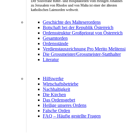
Der Souveräne Ritter- und Hospitalorden vom Heiligen Johannes
zu Jerusalem von Rhodos und von Malta ist einer der ältesten
katholischen Laienorden weltweit.
Geschichte des Malteserordens
Botschaft bei der Republik Österreich
Ordensstruktur Großpriorat von Österreich
Gesamtorden
Ordensstände
Verdienstauszeichnung Pro Merito Melitensi
Die Grossmeister/Grossmeister-Statthalter
Literatur
Hilfswerke
Wirtschaftsbetriebe
Nachhaltigkeit
Die Kirchen
Das Ordensgebet
Heilige unseres Ordens
Falsche Orden
FAQ – Häufig gestellte Fragen