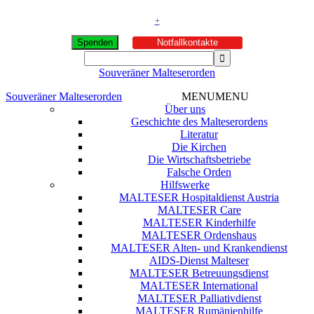
+
Spenden
Notfallkontakte
Souveräner Malteserorden
Souveräner Malteserorden
MENU
MENU
Über uns
Geschichte des Malteserordens
Literatur
Die Kirchen
Die Wirtschaftsbetriebe
Falsche Orden
Hilfswerke
MALTESER Hospitaldienst Austria
MALTESER Care
MALTESER Kinderhilfe
MALTESER Ordenshaus
MALTESER Alten- und Krankendienst
AIDS-Dienst Malteser
MALTESER Betreuungsdienst
MALTESER International
MALTESER Palliativdienst
MALTESER Rumänienhilfe