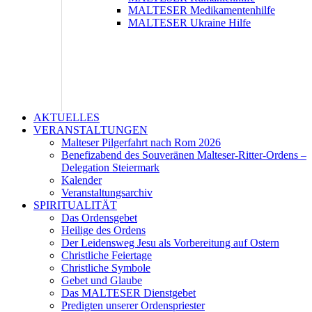
MALTESER Medikamentenhilfe
MALTESER Ukraine Hilfe
AKTUELLES
VERANSTALTUNGEN
Malteser Pilgerfahrt nach Rom 2026
Benefizabend des Souveränen Malteser-Ritter-Ordens –
Delegation Steiermark
Kalender
Veranstaltungsarchiv
SPIRITUALITÄT
Das Ordensgebet
Heilige des Ordens
Der Leidensweg Jesu als Vorbereitung auf Ostern
Christliche Feiertage
Christliche Symbole
Gebet und Glaube
Das MALTESER Dienstgebet
Predigten unserer Ordenspriester