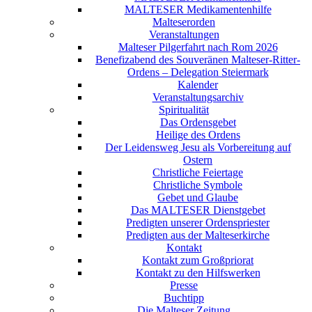
MALTESER Medikamentenhilfe
Malteserorden
Veranstaltungen
Malteser Pilgerfahrt nach Rom 2026
Benefizabend des Souveränen Malteser-Ritter-
Ordens – Delegation Steiermark
Kalender
Veranstaltungsarchiv
Spiritualität
Das Ordensgebet
Heilige des Ordens
Der Leidensweg Jesu als Vorbereitung auf
Ostern
Christliche Feiertage
Christliche Symbole
Gebet und Glaube
Das MALTESER Dienstgebet
Predigten unserer Ordenspriester
Predigten aus der Malteserkirche
Kontakt
Kontakt zum Großpriorat
Kontakt zu den Hilfswerken
Presse
Buchtipp
Die Malteser Zeitung