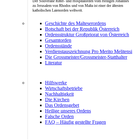
Der Souveräne Ritter- und Hospitalorden vom Heiligen Johannes
zu Jerusalem von Rhodos und von Malta ist einer der ältesten
katholischen Laienorden weltweit.
Geschichte des Malteserordens
Botschaft bei der Republik Österreich
Ordensstruktur Großpriorat von Österreich
Gesamtorden
Ordensstände
Verdienstauszeichnung Pro Merito Melitensi
Die Grossmeister/Grossmeister-Statthalter
Literatur
Hilfswerke
Wirtschaftsbetriebe
Nachhaltigkeit
Die Kirchen
Das Ordensgebet
Heilige unseres Ordens
Falsche Orden
FAQ – Häufig gestellte Fragen