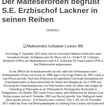
Der Malteserorden begrüßt
S.E. Erzbischof Lackner in
seinen Reihen
18/09/2023
Am Freitag, 8. September 2023 freute sich der Souveräner Malteser-Orden über einen
besonderen Festakt. Im Rahmen einer Hl. Messe mit S.G. Erzabt P. Dr. Corbinian
Birnbacher OSB in der Malteserkirche wurde S.E. Erzbischof Dr. Franz Lackner OFM in
den Malteserorden aufgenommen.
Er trat 1984 in den Franziskanerorden ein und nahm den Ordensnamen seines
Ordensgründers (Franz von Assisi) an. 1989 legte er die Ewige Profess ab. 1991 wurde er
zum Priester geweiht. Nach dem Doktorat an der päpstlichen Universität Antonianium des
Franziskanerordens in Rom unterrichtete der Steirer dort Metaphysik, bis er 1999 zum
Provinzial der Franziskanerprovinz von Wien berufen wurde. Im selben Jahr erfolgte der
Lehrauftrag in Philosophie an der Philosophisch-Theologischen Hochschule in
Heiligenkreuz. Im Oktober 2002 wurde Franz Lackner zum Weihbischof der Diözese Graz-
Seckau ernannt und am 8. Dezember 2002 zum Bischof geweiht. Sein Wahlspruch lautet:
„Illum oportet crescere – Er [Christus] muss wachsen“ (Joh 3, 30). Am 10. November
2013 wählte das Dom- und Metropolitankapitel zu Salzburg Franz Lackner zum Erzbischof