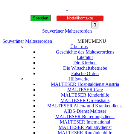
+
Spenden
Notfallkontakte
Souveräner Malteserorden
Souveräner Malteserorden
MENU
MENU
Über uns
Geschichte des Malteserordens
Literatur
Die Kirchen
Die Wirtschaftsbetriebe
Falsche Orden
Hilfswerke
MALTESER Hospitaldienst Austria
MALTESER Care
MALTESER Kinderhilfe
MALTESER Ordenshaus
MALTESER Alten- und Krankendienst
AIDS-Dienst Malteser
MALTESER Betreuungsdienst
MALTESER International
MALTESER Palliativdienst
MALTESER Rumänienhilfe