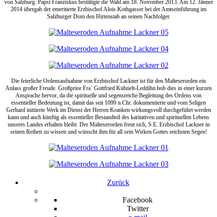
von Salzburg. Papst Franziskus bestätigte die Wahl am 18. November 2013. Am 12. Jänner
2014 übergab der emeritierte Erzbischof Alois Kothgasser bei der Amtseinführung im
Salzburger Dom den Hirtenstab an seinen Nachfolger.
Die feierliche Ordensaufnahme von Erzbischof Lackner ist für den Malteserorden ein
Anlass großer Freude. Großprior Fra´ Gottfried Kühnelt-Leddihn hob dies in einer kurzen
Ansprache hervor, da die spirituelle und segensreiche Begleitung des Ordens von
essentieller Bedeutung ist, damit das seit 1099 n.Chr. dokumentierte und vom Seligen
Gerhard initiierte Werk im Dienst der Herren Kranken wirkungsvoll durchgeführt werden
kann und auch künftig als essentieller Bestandteil des karitativen und spirituellen Lebens
unseres Landes erhalten bleibt. Der Malteserorden freut sich, S.E. Erzbischof Lackner in
seinen Reihen zu wissen und wünscht ihm für all sein Wirken Gottes reichsten Segen!
Zurück
Facebook
Twitter