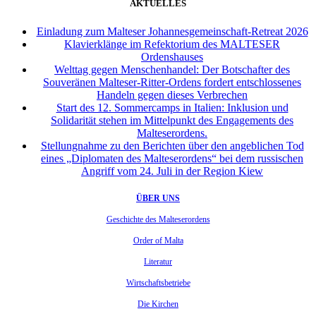
AKTUELLES
Einladung zum Malteser Johannesgemeinschaft-Retreat 2026
Klavierklänge im Refektorium des MALTESER
Ordenshauses
Welttag gegen Menschenhandel: Der Botschafter des
Souveränen Malteser-Ritter-Ordens fordert entschlossenes
Handeln gegen dieses Verbrechen
Start des 12. Sommercamps in Italien: Inklusion und
Solidarität stehen im Mittelpunkt des Engagements des
Malteserordens.
Stellungnahme zu den Berichten über den angeblichen Tod
eines „Diplomaten des Malteserordens“ bei dem russischen
Angriff vom 24. Juli in der Region Kiew
ÜBER UNS
Geschichte des Malteserordens
Order of Malta
Literatur
Wirtschaftsbetriebe
Die Kirchen