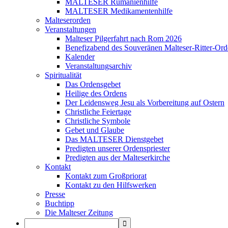
MALTESER Rumänienhilfe
MALTESER Medikamentenhilfe
Malteserorden
Veranstaltungen
Malteser Pilgerfahrt nach Rom 2026
Benefizabend des Souveränen Malteser-Ritter-Ord
Kalender
Veranstaltungsarchiv
Spiritualität
Das Ordensgebet
Heilige des Ordens
Der Leidensweg Jesu als Vorbereitung auf Ostern
Christliche Feiertage
Christliche Symbole
Gebet und Glaube
Das MALTESER Dienstgebet
Predigten unserer Ordenspriester
Predigten aus der Malteserkirche
Kontakt
Kontakt zum Großpriorat
Kontakt zu den Hilfswerken
Presse
Buchtipp
Die Malteser Zeitung