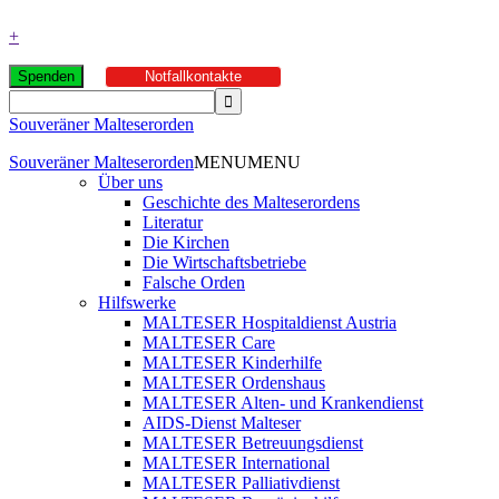
+
Spenden
Notfallkontakte
Souveräner Malteserorden
Souveräner Malteserorden
MENU
MENU
Über uns
Geschichte des Malteserordens
Literatur
Die Kirchen
Die Wirtschaftsbetriebe
Falsche Orden
Hilfswerke
MALTESER Hospitaldienst Austria
MALTESER Care
MALTESER Kinderhilfe
MALTESER Ordenshaus
MALTESER Alten- und Krankendienst
AIDS-Dienst Malteser
MALTESER Betreuungsdienst
MALTESER International
MALTESER Palliativdienst