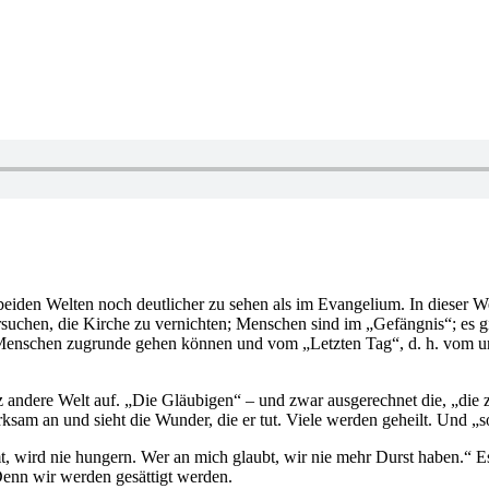
beiden Welten noch deutlicher zu sehen als im Evangelium. In dieser 
ersuchen, die Kirche zu vernichten; Menschen sind im „Gefängnis“; es
schen zugrunde gehen können und vom „Letzten Tag“, d. h. vom unerbit
anz andere Welt auf. „Die Gläubigen“ – und zwar ausgerechnet die, „di
sam an und sieht die Wunder, die er tut. Viele werden geheilt. Und „s
t, wird nie hungern. Wer an mich glaubt, wir nie mehr Durst haben.“ Es
Denn wir werden gesättigt werden.