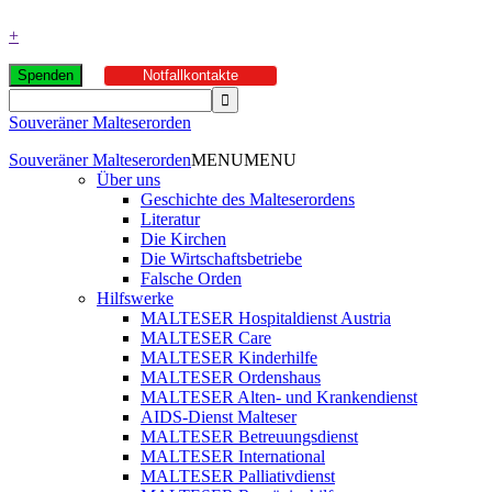
+
Spenden
Notfallkontakte
Souveräner Malteserorden
Souveräner Malteserorden
MENU
MENU
Über uns
Geschichte des Malteserordens
Literatur
Die Kirchen
Die Wirtschaftsbetriebe
Falsche Orden
Hilfswerke
MALTESER Hospitaldienst Austria
MALTESER Care
MALTESER Kinderhilfe
MALTESER Ordenshaus
MALTESER Alten- und Krankendienst
AIDS-Dienst Malteser
MALTESER Betreuungsdienst
MALTESER International
MALTESER Palliativdienst