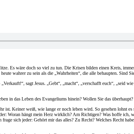
 Es wäre doch so viel zu tun. Die Krisen bilden einen Kreis, immer 
nt heute wahrer zu sein als die „Wahrheiten“, die alle behaupten. Sind 
. – „Verkauft!“, sagt Jesus. „Gebt“, „macht“, „verschafft euch“, „seid 
en in das Leben des Evangeliums hinein? Wollen Sie das überhaupt?
mehr ist. Keiner weiß, wie lange er noch leben wird. So gesehen lohnt es
jeder: Woran hängt mein Herz wirklich? Am Richtigen? Was hoffe ich, 
h frage sich jeder: Gehört mir das alles? Zu Recht? Welches Recht hab