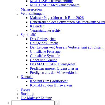
MALTESER Rumänienhilfe
MALTESER Medikamentenhilfe
Malteserorden
Veranstaltungen
Malteser Pilgerfahrt nach Rom 2026
Benefizabend des Souveränen Malteser-Ritter-Ord
Kalender
Veranstaltungsarchiv
Spiritualität
Das Ordensgebet
Heilige des Ordens
Der Leidensweg Jesu als Vorbereitung auf Ostern
Christliche Feiertage
Christliche Symbole
Gebet und Glaube
Das MALTESER Dienstgebet
Predigten unserer Ordenspriester
Predigten aus der Malteserkirche
Kontakt
Kontakt zum Großpriorat
Kontakt zu den Hilfswerken
Presse
Buchtipp
Die Malteser Zeitung