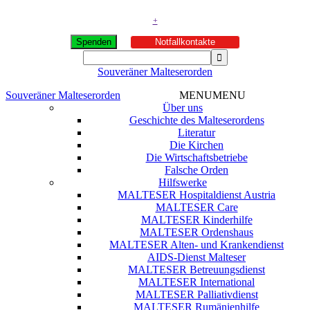
+
Spenden
Notfallkontakte
Souveräner Malteserorden
Souveräner Malteserorden
MENU
MENU
Über uns
Geschichte des Malteserordens
Literatur
Die Kirchen
Die Wirtschaftsbetriebe
Falsche Orden
Hilfswerke
MALTESER Hospitaldienst Austria
MALTESER Care
MALTESER Kinderhilfe
MALTESER Ordenshaus
MALTESER Alten- und Krankendienst
AIDS-Dienst Malteser
MALTESER Betreuungsdienst
MALTESER International
MALTESER Palliativdienst
MALTESER Rumänienhilfe