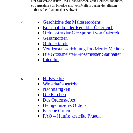
Der Souveräne Ritter- und Hospitalorden vom Heiligen Johannes
zu Jerusalem von Rhodos und von Malta ist einer der ältesten
katholischen Laienorden weltweit.
Geschichte des Malteserordens
Botschaft bei der Republik Österreich
Ordensstruktur Großpriorat von Österreich
Gesamtorden
Ordensstände
Verdienstauszeichnung Pro Merito Melitensi
Die Grossmeister/Grossmeister-Statthalter
Literatur
Hilfswerke
Wirtschaftsbetriebe
Nachhaltigkeit
Die Kirchen
Das Ordensgebet
Heilige unseres Ordens
Falsche Orden
FAQ – Häufig gestellte Fragen