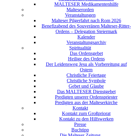
MALTESER Medikamentenhilfe
Malteserorden
Veranstaltungen
Malteser Pilgerfahrt nach Rom 2026
Benefizabend des Souveränen Malteser-Ritter-
Ordens – Delegation Steiermark
Kalender
Veranstaltungsarchiv
Spiritualität
Das Ordensgebet
Heilige des Ordens
Der Leidensweg Jesu als Vorbereitung auf
Ostern
Christliche Feiertage
Christliche Symbole
Gebet und Glaube
Das MALTESER Dienstgebet
Predigten unserer Ordenspriester
Predigten aus der Malteserkirche
Kontakt
Kontakt zum Großpriorat
Kontakt zu den Hilfswerken
Presse
Buchtipp
Die Malteser Zeitung