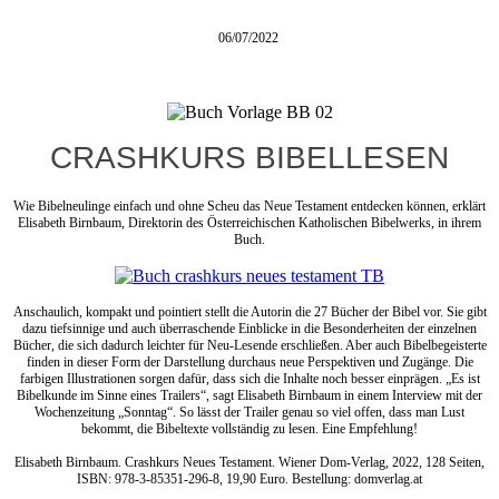
06/07/2022
CRASHKURS BIBELLESEN
Wie Bibelneulinge einfach und ohne Scheu das Neue Testament entdecken können, erklärt
Elisabeth Birnbaum, Direktorin des Österreichischen Katholischen Bibelwerks, in ihrem
Buch.
Anschaulich, kompakt und pointiert stellt die Autorin die 27 Bücher der Bibel vor. Sie gibt
dazu tiefsinnige und auch überraschende Einblicke in die Besonderheiten der einzelnen
Bücher, die sich dadurch leichter für Neu-Lesende erschließen. Aber auch Bibelbegeisterte
finden in dieser Form der Darstellung durchaus neue Perspektiven und Zugänge. Die
farbigen Illustrationen sorgen dafür, dass sich die Inhalte noch besser einprägen. „Es ist
Bibelkunde im Sinne eines Trailers“, sagt Elisabeth Birnbaum in einem Interview mit der
Wochenzeitung „Sonntag“. So lässt der Trailer genau so viel offen, dass man Lust
bekommt, die Bibeltexte vollständig zu lesen. Eine Empfehlung!
Elisabeth Birnbaum. Crashkurs Neues Testament. Wiener Dom-Verlag, 2022, 128 Seiten,
ISBN: 978-3-85351-296-8, 19,90 Euro. Bestellung: domverlag.at