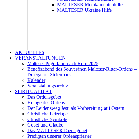
MALTESER Medikamentenhilfe
MALTESER Ukraine Hilfe
AKTUELLES
VERANSTALTUNGEN
Malteser Pilgerfahrt nach Rom 2026
Benefizabend des Souveränen Malteser-Ritter-Ordens –
Delegation Steiermark
Kalender
Veranstaltungsarchiv
SPIRITUALITÄT
Das Ordensgebet
Heilige des Ordens
Der Leidensweg Jesu als Vorbereitung auf Ostern
Christliche Feiertage
Christliche Symbole
Gebet und Glaube
Das MALTESER Dienstgebet
Predigten unserer Ordenspriester