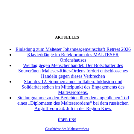
weiter
AKTUELLES
Einladung zum Malteser Johannesgemeinschaft-Retreat 2026
Klavierklänge im Refektorium des MALTESER
Ordenshauses
Welttag gegen Menschenhandel: Der Botschafter des
Souveränen Malteser-Ritter-Ordens fordert entschlossenes
Handeln gegen dieses Verbrechen
Start des 12. Sommercamps in Italien: Inklusion und
Solidarität stehen im Mittelpunkt des Engagements des
Malteserordens.
Stellungnahme zu den Berichten über den angeblichen Tod
eines „Diplomaten des Malteserordens“ bei dem russischen
Angriff vom 24. Juli in der Region Kiew
ÜBER UNS
Geschichte des Malteserordens