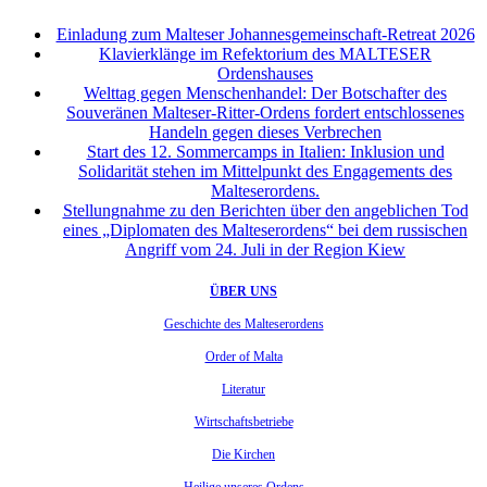
Einladung zum Malteser Johannesgemeinschaft-Retreat 2026
Klavierklänge im Refektorium des MALTESER
Ordenshauses
Welttag gegen Menschenhandel: Der Botschafter des
Souveränen Malteser-Ritter-Ordens fordert entschlossenes
Handeln gegen dieses Verbrechen
Start des 12. Sommercamps in Italien: Inklusion und
Solidarität stehen im Mittelpunkt des Engagements des
Malteserordens.
Stellungnahme zu den Berichten über den angeblichen Tod
eines „Diplomaten des Malteserordens“ bei dem russischen
Angriff vom 24. Juli in der Region Kiew
ÜBER UNS
Geschichte des Malteserordens
Order of Malta
Literatur
Wirtschaftsbetriebe
Die Kirchen
Heilige unseres Ordens