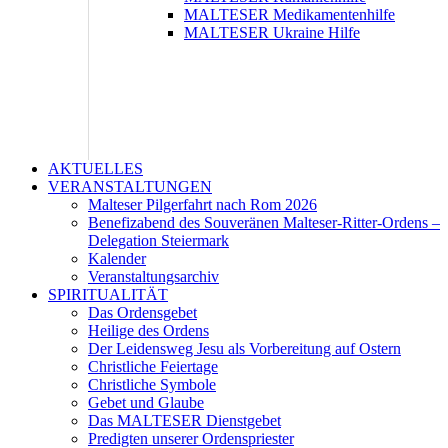
MALTESER Medikamentenhilfe
MALTESER Ukraine Hilfe
AKTUELLES
VERANSTALTUNGEN
Malteser Pilgerfahrt nach Rom 2026
Benefizabend des Souveränen Malteser-Ritter-Ordens –
Delegation Steiermark
Kalender
Veranstaltungsarchiv
SPIRITUALITÄT
Das Ordensgebet
Heilige des Ordens
Der Leidensweg Jesu als Vorbereitung auf Ostern
Christliche Feiertage
Christliche Symbole
Gebet und Glaube
Das MALTESER Dienstgebet
Predigten unserer Ordenspriester