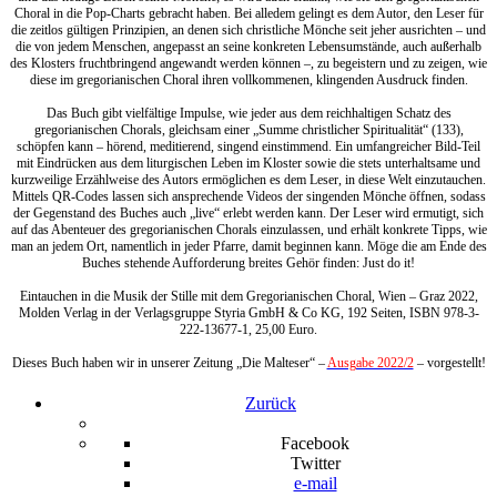
Choral in die Pop-Charts gebracht haben. Bei alledem gelingt es dem Autor, den Leser für
die zeitlos gültigen Prinzipien, an denen sich christliche Mönche seit jeher ausrichten – und
die von jedem Menschen, angepasst an seine konkreten Lebensumstände, auch außerhalb
des Klosters fruchtbringend angewandt werden können –, zu begeistern und zu zeigen, wie
diese im gregorianischen Choral ihren vollkommenen, klingenden Ausdruck finden.
Das Buch gibt vielfältige Impulse, wie jeder aus dem reichhaltigen Schatz des
gregorianischen Chorals, gleichsam einer „Summe christlicher Spiritualität“ (133),
schöpfen kann – hörend, meditierend, singend einstimmend. Ein umfangreicher Bild-Teil
mit Eindrücken aus dem liturgischen Leben im Kloster sowie die stets unterhaltsame und
kurzweilige Erzählweise des Autors ermöglichen es dem Leser, in diese Welt einzutauchen.
Mittels QR-Codes lassen sich ansprechende Videos der singenden Mönche öffnen, sodass
der Gegenstand des Buches auch „live“ erlebt werden kann. Der Leser wird ermutigt, sich
auf das Abenteuer des gregorianischen Chorals einzulassen, und erhält konkrete Tipps, wie
man an jedem Ort, namentlich in jeder Pfarre, damit beginnen kann. Möge die am Ende des
Buches stehende Aufforderung breites Gehör finden: Just do it!
Eintauchen in die Musik der Stille mit dem Gregorianischen Choral, Wien – Graz 2022,
Molden Verlag in der Verlagsgruppe Styria GmbH & Co KG, 192 Seiten, ISBN 978-3-
222-13677-1, 25,00 Euro.
Dieses Buch haben wir in unserer Zeitung „Die Malteser“ –
Ausgabe 2022/2
– vorgestellt!
Zurück
Facebook
Twitter
e-mail