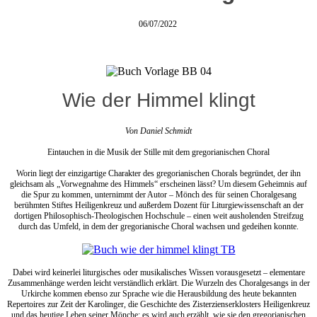
06/07/2022
Wie der Himmel klingt
Von Daniel Schmidt
Eintauchen in die Musik der Stille mit dem gregorianischen Choral
Worin liegt der einzigartige Charakter des gregorianischen Chorals begründet, der ihn
gleichsam als „Vorwegnahme des Himmels“ erscheinen lässt? Um diesem Geheimnis auf
die Spur zu kommen, unternimmt der Autor – Mönch des für seinen Choralgesang
berühmten Stiftes Heiligenkreuz und außerdem Dozent für Liturgiewissenschaft an der
dortigen Philosophisch-Theologischen Hochschule – einen weit ausholenden Streifzug
durch das Umfeld, in dem der gregorianische Choral wachsen und gedeihen konnte.
Dabei wird keinerlei liturgisches oder musikalisches Wissen vorausgesetzt – elementare
Zusammenhänge werden leicht verständlich erklärt. Die Wurzeln des Choralgesangs in der
Urkirche kommen ebenso zur Sprache wie die Herausbildung des heute bekannten
Repertoires zur Zeit der Karolinger, die Geschichte des Zisterzienserklosters Heiligenkreuz
und das heutige Leben seiner Mönche; es wird auch erzählt, wie sie den gregorianischen