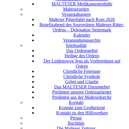
MALTESER Medikamentenhilfe
Malteserorden
Veranstaltungen
Malteser Pilgerfahrt nach Rom 2026
Benefizabend des Souveränen Malteser-Ritter-
Ordens – Delegation Steiermark
Kalender
Veranstaltungsarchiv
Spiritualität
Das Ordensgebet
Heilige des Ordens
Der Leidensweg Jesu als Vorbereitung auf
Ostern
Christliche Feiertage
Christliche Symbole
Gebet und Glaube
Das MALTESER Dienstgebet
Predigten unserer Ordenspriester
Predigten aus der Malteserkirche
Kontakt
Kontakt zum Großpriorat
Kontakt zu den Hilfswerken
Presse
Buchtipp
Die Malteser Zeitung