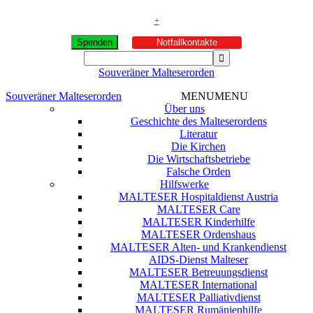
+
Spenden
Notfallkontakte
Souveräner Malteserorden
Souveräner Malteserorden
MENU
MENU
Über uns
Geschichte des Malteserordens
Literatur
Die Kirchen
Die Wirtschaftsbetriebe
Falsche Orden
Hilfswerke
MALTESER Hospitaldienst Austria
MALTESER Care
MALTESER Kinderhilfe
MALTESER Ordenshaus
MALTESER Alten- und Krankendienst
AIDS-Dienst Malteser
MALTESER Betreuungsdienst
MALTESER International
MALTESER Palliativdienst
MALTESER Rumänienhilfe