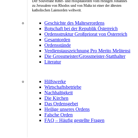
Der Souveräne Ritter- und Hospitalorden vom Heiligen Johannes
zu Jerusalem von Rhodos und von Malta ist einer der ältesten
katholischen Laienorden weltweit.
Geschichte des Malteserordens
Botschaft bei der Republik Österreich
Ordensstruktur Großpriorat von Österreich
Gesamtorden
Ordensstände
Verdienstauszeichnung Pro Merito Melitensi
Die Grossmeister/Grossmeister-Statthalter
Literatur
Hilfswerke
Wirtschaftsbetriebe
Nachhaltigkeit
Die Kirchen
Das Ordensgebet
Heilige unseres Ordens
Falsche Orden
FAQ – Häufig gestellte Fragen