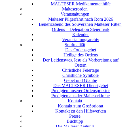
MALTESER Medikamentenhilfe
Malteserorden
Veranstaltungen
Malteser Pilgerfahrt nach Rom 2026
Benefizabend des Souveränen Malteser-Ritter-
Ordens – Delegation Steiermark
Kalender
Veranstaltungsarchiv
Spiritualität
Das Ordensgebet
Heilige des Ordens
Der Leidensweg Jesu als Vorbereitung auf
Ostern
Christliche Feiertage
Christliche Symbole
Gebet und Glaube
Das MALTESER Dienstgebet
Predigten unserer Ordenspriester
Predigten aus der Malteserkirche
Kontakt
Kontakt zum Großpriorat
Kontakt zu den Hilfswerken
Presse
Buchtipp
Die Malteser Zeitung