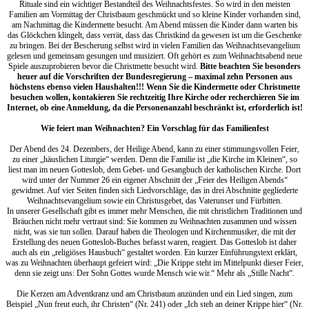
Rituale sind ein wichtiger Bestandteil des Weihnachtsfestes. So wird in den meisten
Familien am Vormittag der Christbaum geschmückt und so kleine Kinder vorhanden sind,
am Nachmittag die Kindermette besucht. Am Abend müssen die Kinder dann warten bis
das Glöckchen klingelt, dass verrät, dass das Christkind da gewesen ist um die Geschenke
zu bringen. Bei der Bescherung selbst wird in vielen Familien das Weihnachtsevangelium
gelesen und gemeinsam gesungen und musiziert. Oft gehört es zum Weihnachtsabend neue
Spiele auszuprobieren bevor die Christmette besucht wird.
Bitte beachten Sie besonders
heuer auf die Vorschriften der Bundesregierung – maximal zehn Personen aus
höchstens ebenso vielen Haushalten!!! Wenn Sie die Kindermette oder Christmette
besuchen wollen, kontakieren Sie rechtzeitig Ihre Kirche oder recherchieren Sie im
Internet, ob eine Anmeldung, da die Personenanzahl beschränkt ist, erforderlich ist!
Wie feiert man Weihnachten? Ein Vorschlag für das Familienfest
Der Abend des 24. Dezembers, der Heilige Abend, kann zu einer stimmungsvollen Feier,
zu einer „häuslichen Liturgie“ werden. Denn die Familie ist „die Kirche im Kleinen“, so
liest man im neuen Gotteslob, dem Gebet- und Gesangbuch der katholischen Kirche. Dort
wird unter der Nummer 26 ein eigener Abschnitt der „Feier des Heiligen Abends“
gewidmet. Auf vier Seiten finden sich Liedvorschläge, das in drei Abschnitte gegliederte
Weihnachtsevangelium sowie ein Christusgebet, das Vaterunser und Fürbitten.
In unserer Gesellschaft gibt es immer mehr Menschen, die mit christlichen Traditionen und
Bräuchen nicht mehr vertraut sind: Sie kommen zu Weihnachten zusammen und wissen
nicht, was sie tun sollen. Darauf haben die Theologen und Kirchenmusiker, die mit der
Erstellung des neuen Gotteslob-Buches befasst waren, reagiert. Das Gotteslob ist daher
auch als ein „religiöses Hausbuch“ gestaltet worden. Ein kurzer Einführungstext erklärt,
was zu Weihnachten überhaupt gefeiert wird: „Die Krippe steht im Mittelpunkt dieser Feier,
denn sie zeigt uns: Der Sohn Gottes wurde Mensch wie wir.“ Mehr als „Stille Nacht“.
Die Kerzen am Adventkranz und am Christbaum anzünden und ein Lied singen, zum
Beispiel „Nun freut euch, ihr Christen“ (Nr. 241) oder „Ich steh an deiner Krippe hier“ (Nr.