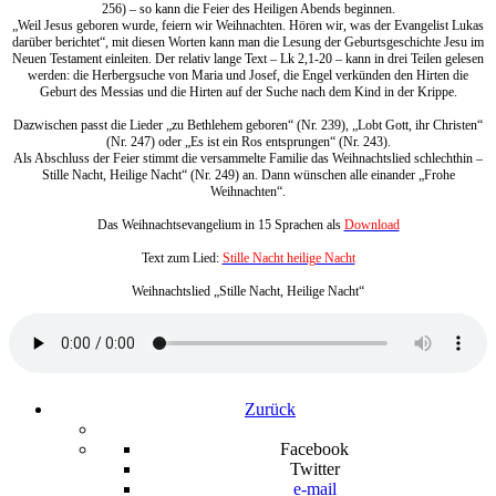
256) – so kann die Feier des Heiligen Abends beginnen.
„Weil Jesus geboren wurde, feiern wir Weihnachten. Hören wir, was der Evangelist Lukas
darüber berichtet“, mit diesen Worten kann man die Lesung der Geburtsgeschichte Jesu im
Neuen Testament einleiten. Der relativ lange Text – Lk 2,1-20 – kann in drei Teilen gelesen
werden: die Herbergsuche von Maria und Josef, die Engel verkünden den Hirten die
Geburt des Messias und die Hirten auf der Suche nach dem Kind in der Krippe.
Dazwischen passt die Lieder „zu Bethlehem geboren“ (Nr. 239), „Lobt Gott, ihr Christen“
(Nr. 247) oder „Es ist ein Ros entsprungen“ (Nr. 243).
Als Abschluss der Feier stimmt die versammelte Familie das Weihnachtslied schlechthin –
Stille Nacht, Heilige Nacht“ (Nr. 249) an. Dann wünschen alle einander „Frohe
Weihnachten“.
Das Weihnachtsevangelium in 15 Sprachen als
Download
Text zum Lied:
Stille Nacht heilige Nacht
Weihnachtslied „Stille Nacht, Heilige Nacht“
Zurück
Facebook
Twitter
e-mail