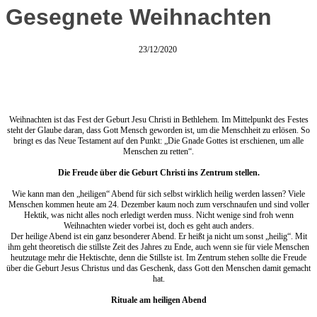
Gesegnete Weihnachten
23/12/2020
Weihnachten ist das Fest der Geburt Jesu Christi in Bethlehem. Im Mittelpunkt des Festes
steht der Glaube daran, dass Gott Mensch geworden ist, um die Menschheit zu erlösen. So
bringt es das Neue Testament auf den Punkt: „Die Gnade Gottes ist erschienen, um alle
Menschen zu retten“.
Die Freude über die Geburt Christi ins Zentrum stellen.
Wie kann man den „heiligen“ Abend für sich selbst wirklich heilig werden lassen? Viele
Menschen kommen heute am 24. Dezember kaum noch zum verschnaufen und sind voller
Hektik, was nicht alles noch erledigt werden muss. Nicht wenige sind froh wenn
Weihnachten wieder vorbei ist, doch es geht auch anders.
Der heilige Abend ist ein ganz besonderer Abend. Er heißt ja nicht um sonst „heilig“. Mit
ihm geht theoretisch die stillste Zeit des Jahres zu Ende, auch wenn sie für viele Menschen
heutzutage mehr die Hektischte, denn die Stillste ist. Im Zentrum stehen sollte die Freude
über die Geburt Jesus Christus und das Geschenk, dass Gott den Menschen damit gemacht
hat.
Rituale am heiligen Abend