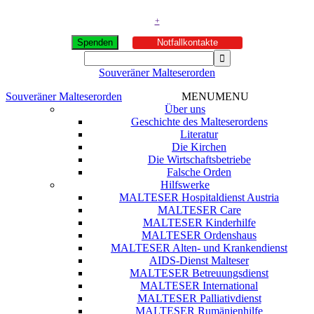
+
Spenden
Notfallkontakte
Souveräner Malteserorden
Souveräner Malteserorden
MENU
MENU
Über uns
Geschichte des Malteserordens
Literatur
Die Kirchen
Die Wirtschaftsbetriebe
Falsche Orden
Hilfswerke
MALTESER Hospitaldienst Austria
MALTESER Care
MALTESER Kinderhilfe
MALTESER Ordenshaus
MALTESER Alten- und Krankendienst
AIDS-Dienst Malteser
MALTESER Betreuungsdienst
MALTESER International
MALTESER Palliativdienst
MALTESER Rumänienhilfe