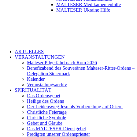
MALTESER Medikamentenhilfe
MALTESER Ukraine Hilfe
AKTUELLES
VERANSTALTUNGEN
Malteser Pilgerfahrt nach Rom 2026
Benefizabend des Souveränen Malteser-Ritter-Ordens –
Delegation Steiermark
Kalender
Veranstaltungsarchiv
SPIRITUALITÄT
Das Ordensgebet
Heilige des Ordens
Der Leidensweg Jesu als Vorbereitung auf Ostern
Christliche Feiertage
Christliche Symbole
Gebet und Glaube
Das MALTESER Dienstgebet
Predigten unserer Ordenspriester