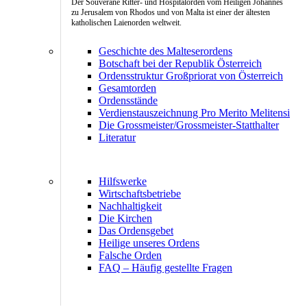
Der Souveräne Ritter- und Hospitalorden vom Heiligen Johannes
zu Jerusalem von Rhodos und von Malta ist einer der ältesten
katholischen Laienorden weltweit.
Geschichte des Malteserordens
Botschaft bei der Republik Österreich
Ordensstruktur Großpriorat von Österreich
Gesamtorden
Ordensstände
Verdienstauszeichnung Pro Merito Melitensi
Die Grossmeister/Grossmeister-Statthalter
Literatur
Hilfswerke
Wirtschaftsbetriebe
Nachhaltigkeit
Die Kirchen
Das Ordensgebet
Heilige unseres Ordens
Falsche Orden
FAQ – Häufig gestellte Fragen