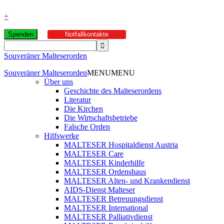
+
Spenden
Notfallkontakte
Souveräner Malteserorden
Souveräner Malteserorden
MENU
MENU
Über uns
Geschichte des Malteserordens
Literatur
Die Kirchen
Die Wirtschaftsbetriebe
Falsche Orden
Hilfswerke
MALTESER Hospitaldienst Austria
MALTESER Care
MALTESER Kinderhilfe
MALTESER Ordenshaus
MALTESER Alten- und Krankendienst
AIDS-Dienst Malteser
MALTESER Betreuungsdienst
MALTESER International
MALTESER Palliativdienst