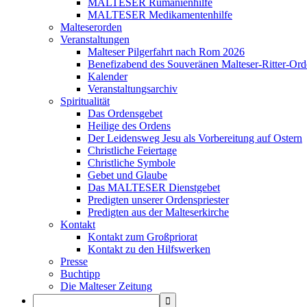
MALTESER Rumänienhilfe
MALTESER Medikamentenhilfe
Malteserorden
Veranstaltungen
Malteser Pilgerfahrt nach Rom 2026
Benefizabend des Souveränen Malteser-Ritter-Ord
Kalender
Veranstaltungsarchiv
Spiritualität
Das Ordensgebet
Heilige des Ordens
Der Leidensweg Jesu als Vorbereitung auf Ostern
Christliche Feiertage
Christliche Symbole
Gebet und Glaube
Das MALTESER Dienstgebet
Predigten unserer Ordenspriester
Predigten aus der Malteserkirche
Kontakt
Kontakt zum Großpriorat
Kontakt zu den Hilfswerken
Presse
Buchtipp
Die Malteser Zeitung