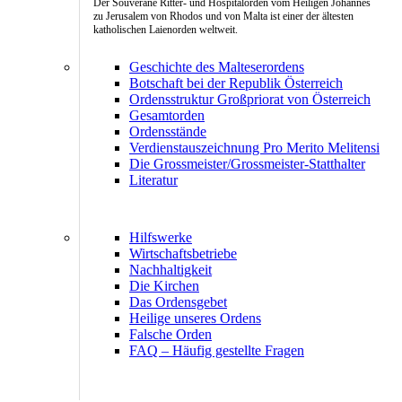
Der Souveräne Ritter- und Hospitalorden vom Heiligen Johannes
zu Jerusalem von Rhodos und von Malta ist einer der ältesten
katholischen Laienorden weltweit.
Geschichte des Malteserordens
Botschaft bei der Republik Österreich
Ordensstruktur Großpriorat von Österreich
Gesamtorden
Ordensstände
Verdienstauszeichnung Pro Merito Melitensi
Die Grossmeister/Grossmeister-Statthalter
Literatur
Hilfswerke
Wirtschaftsbetriebe
Nachhaltigkeit
Die Kirchen
Das Ordensgebet
Heilige unseres Ordens
Falsche Orden
FAQ – Häufig gestellte Fragen