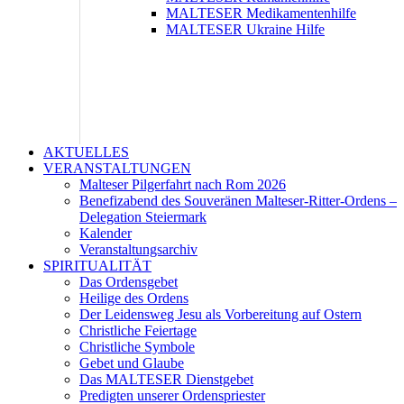
MALTESER Medikamentenhilfe
MALTESER Ukraine Hilfe
AKTUELLES
VERANSTALTUNGEN
Malteser Pilgerfahrt nach Rom 2026
Benefizabend des Souveränen Malteser-Ritter-Ordens –
Delegation Steiermark
Kalender
Veranstaltungsarchiv
SPIRITUALITÄT
Das Ordensgebet
Heilige des Ordens
Der Leidensweg Jesu als Vorbereitung auf Ostern
Christliche Feiertage
Christliche Symbole
Gebet und Glaube
Das MALTESER Dienstgebet
Predigten unserer Ordenspriester