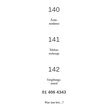
140
Ärzte-
notdienst
141
Telefon-
seelsorge
142
Vergiftungs-
notruf
01 406 4343
Was tun bei…?