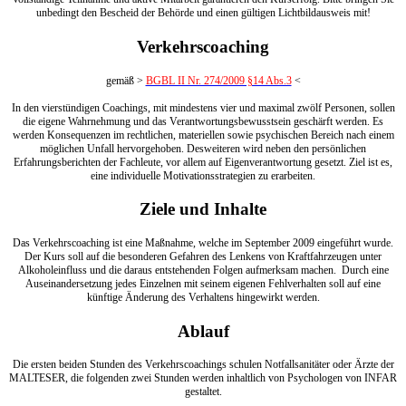
unbedingt den Bescheid der Behörde und einen gültigen Lichtbildausweis mit!
Verkehrscoaching
gemäß >
BGBL II Nr. 274/2009 §14 Abs.3
<
In den vierstündigen Coachings, mit mindestens vier und maximal zwölf Personen, sollen
die eigene Wahrnehmung und das Verantwortungsbewusstsein geschärft werden. Es
werden Konsequenzen im rechtlichen, materiellen sowie psychischen Bereich nach einem
möglichen Unfall hervorgehoben. Desweiteren wird neben den persönlichen
Erfahrungsberichten der Fachleute, vor allem auf Eigenverantwortung gesetzt. Ziel ist es,
eine individuelle Motivationsstrategien zu erarbeiten.
Ziele und Inhalte
Das Verkehrscoaching ist eine Maßnahme, welche im September 2009 eingeführt wurde.
Der Kurs soll auf die besonderen Gefahren des Lenkens von Kraftfahrzeugen unter
Alkoholeinfluss und die daraus entstehenden Folgen aufmerksam machen. Durch eine
Auseinandersetzung jedes Einzelnen mit seinem eigenen Fehlverhalten soll auf eine
künftige Änderung des Verhaltens hingewirkt werden.
Ablauf
Die ersten beiden Stunden des Verkehrscoachings schulen Notfallsanitäter oder Ärzte der
MALTESER, die folgenden zwei Stunden werden inhaltlich von Psychologen von INFAR
gestaltet.