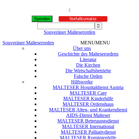
+
Spenden
Notfallkontakte
Souveräner Malteserorden
Souveräner Malteserorden
MENU
MENU
Über uns
Geschichte des Malteserordens
Literatur
Die Kirchen
Die Wirtschaftsbetriebe
Falsche Orden
Hilfswerke
MALTESER Hospitaldienst Austria
MALTESER Care
MALTESER Kinderhilfe
MALTESER Ordenshaus
MALTESER Alten- und Krankendienst
AIDS-Dienst Malteser
MALTESER Betreuungsdienst
MALTESER International
MALTESER Palliativdienst
MALTESER Rumänienhilfe