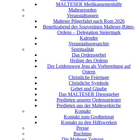
MALTESER Medikamentenhilfe
Malteserorden
Veranstaltungen
Malteser Pilgerfahrt nach Rom 2026
Benefizabend des Souveränen Malteser-Ritter-
Ordens – Delegation Steiermark
Kalender
Veranstaltungsarchiv
Spiritualität
Das Ordensgebet
Heilige des Ordens
Der Leidensweg Jesu als Vorbereitung auf
Ostern
Christliche Feiertage
Christliche Symbole
Gebet und Glaube
Das MALTESER Dienstgebet
Predigten unserer Ordenspriester
Predigten aus der Malteserkirche
Kontakt
Kontakt zum Großpriorat
Kontakt zu den Hilfswerken
Presse
Buchtipp
Die Malteser Zeitung