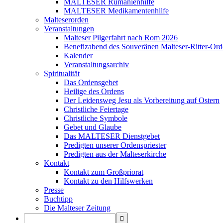
MALTESER Rumänienhilfe
MALTESER Medikamentenhilfe
Malteserorden
Veranstaltungen
Malteser Pilgerfahrt nach Rom 2026
Benefizabend des Souveränen Malteser-Ritter-Ord
Kalender
Veranstaltungsarchiv
Spiritualität
Das Ordensgebet
Heilige des Ordens
Der Leidensweg Jesu als Vorbereitung auf Ostern
Christliche Feiertage
Christliche Symbole
Gebet und Glaube
Das MALTESER Dienstgebet
Predigten unserer Ordenspriester
Predigten aus der Malteserkirche
Kontakt
Kontakt zum Großpriorat
Kontakt zu den Hilfswerken
Presse
Buchtipp
Die Malteser Zeitung