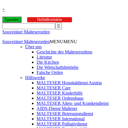
+
Spenden
Notfallkontakte
Souveräner Malteserorden
Souveräner Malteserorden
MENU
MENU
Über uns
Geschichte des Malteserordens
Literatur
Die Kirchen
Die Wirtschaftsbetriebe
Falsche Orden
Hilfswerke
MALTESER Hospitaldienst Austria
MALTESER Care
MALTESER Kinderhilfe
MALTESER Ordenshaus
MALTESER Alten- und Krankendienst
AIDS-Dienst Malteser
MALTESER Betreuungsdienst
MALTESER International
MALTESER Palliativdienst