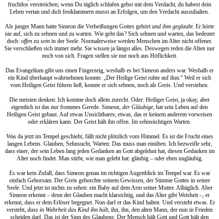
fruchtlos verstreichen; wenn Du täglich schlafen gehst mit dem Verdacht, du habest dein
Leben vertan und dich festklammern musst an Erfolgen, um den Verdacht auszuhalten.
Als junger Mann hatte Simeon die Verheißungen Gottes gehört
und ihm geglaubt
. Er hörte
nie auf, sich zu sehnen und zu warten. Wie geht das? Sich sehnen und warten, das bedeutet
doch:
offen zu sein
in der Seele. Normalerweise werden Menschen im Alter nicht offener.
Sie verschließen sich immer mehr. Sie wissen ja längst alles. Deswegen reden die Alten nur
noch von sich. Fragen stellen sie nur noch aus Höflichkeit.
Das Evangelium gibt uns einen Fingerzeig, weshalb es bei Simeon anders war. Weshalb er
ein Kind überhaupt wahrnehmen konnte. „Der Heilige Geist ruhte auf ihm.“ Weil er sich
vom Heiligen Geist führen ließ, konnte er sich sehnen, noch als Greis. Und verstehen.
Die meisten denken: Ich komme doch allein zurecht. Oder: Heiliger Geist, ja okay, aber
eigentlich ist das nur frommes Gerede. Simeon,
der Gläubige
, hat sein Leben auf den
Heiligen Geist gebaut. Auf etwas Unsichtbares; etwas, das er keinem anderem vorweisen
oder erklären kann. Der Geist hält ihn offen. Im sehnsüchtigen Warten.
Was da jetzt im Tempel geschieht, fällt nicht plötzlich vom Himmel. Es ist die Frucht eines
langen Lebens. Glauben, Sehnsucht, Warten: Das muss man einüben. Ich bezweifle sehr,
dass einer, der sein Leben lang jeden Gedanken an Gott abgelehnt hat, diesen Gedanken im
Alter noch findet. Man stirbt, wie man gelebt hat: gläubig – oder eben ungläubig.
Es war kein Zufall, dass Simeon genau im richtigen Augenblick im Tempel war. Es war
einfach Gehorsam. Der Greis gehorchte seinem Gewissen, der Stimme Gottes in seiner
Seele. Und jetzt ist nichts zu sehen: ein Baby auf dem Arm seiner Mutter. Alltäglich. Aber
Simeon erkennt – denn der Glauben macht klarsichtig, und das Alter gibt Weisheit –, er
erkennt, dass er dem Erlöser begegnet. Nun darf er das Kind halten. Und versteht etwas. Er
versteht,
dass in Wahrheit das Kind ihn hält
, ihn, ihn, den alten Mann, der nun in Frieden
scheiden darf. Das ist der Sinn des Glaubens: Der Mensch hält Gott und Gott hält den