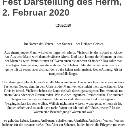
Fest Darstellung des Herrn,
2. Februar 2020
02/02/2020
Im Namen des Vaters + des Sohnes + des Heiligen Geistes
Aus einem
jungen
Mann wird eines Tages:
ein Mann
. Vielleicht ist das, sobald er Kinder
hat. Aus dem Mann wird dann
ein älterer Mann
. Und dann kommt der Moment, in dem
der Mann
alt
wird. Wann ist man alt? Wenn einen die anderen alt finden? Das sollte man
überlegen. Könnte sein, dass die anderen Recht haben. Oder du bist alt, wenn sie noch
gerne mit dir reden, aber dich auf der Straße keiner mehr ansieht. Keine Ahnung. Alt ist
man jedenfalls länger.
Und dann, ganz plötzlich, wird der alte Mann
ein Greis
. Das ist noch einmal etwas anderes.
Fast etwas Neues, denn in dem Greis ist der Mann von einst nicht mehr zu erkennen. Der
Greis ist fremd. Vielleicht haben die Leute deshalb diesen ganz eigenen Ton, wenn sie mit
einem Greis oder einer Greisin reden. Wie in einer ungeübten Fremdsprache. Die anderen
fangen heimlich an zu denken: Jetzt ist es Zeit. Weil sie das Bild ihrer eigenen
Vergänglichkeit los sein wollen. Weil sie nicht mehr wissen, wozu genau er noch da ist.
Und er selber weiß es auch nicht mehr. Wozu bin ich noch da? Um zu warten? Ist das
Warten eine Beschäftigung? Warten auf was?
So geht das Leben: Lernen, Aufbauen, Schaffen und Genießen, Aufhören. Warten. Warten
bedeutet für die meisten:
nichts
. Das Alter ein Schatten. In den hinein die Pflegerin mit einer