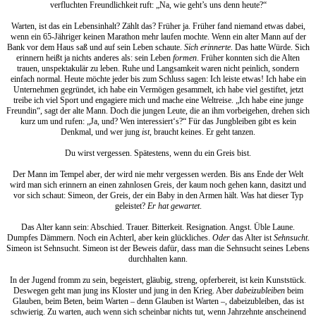
verfluchten Freundlichkeit ruft: „Na, wie geht’s uns denn heute?“
Warten, ist das ein Lebensinhalt? Zählt das? Früher ja. Früher fand niemand etwas dabei,
wenn ein 65-Jähriger keinen Marathon mehr laufen mochte. Wenn ein alter Mann auf der
Bank vor dem Haus saß und auf sein Leben schaute.
Sich erinnerte
. Das hatte Würde. Sich
erinnern heißt ja nichts anderes als: sein Leben
formen
. Früher konnten sich die Alten
trauen, unspektakulär zu leben. Ruhe und Langsamkeit waren nicht peinlich, sondern
einfach normal. Heute möchte jeder bis zum Schluss sagen: Ich leiste etwas! Ich habe ein
Unternehmen gegründet, ich habe ein Vermögen gesammelt, ich habe viel gestiftet, jetzt
treibe ich viel Sport und engagiere mich und mache eine Weltreise. „Ich habe eine junge
Freundin“, sagt der alte Mann. Doch die jungen Leute, die an ihm vorbeigehen, drehen sich
kurz um und rufen: „Ja, und? Wen interessiert‘s?“ Für das Jungbleiben gibt es kein
Denkmal, und wer jung
ist
, braucht keines. Er geht tanzen.
Du wirst vergessen. Spätestens, wenn du ein Greis bist.
Der Mann im Tempel aber, der wird nie mehr vergessen werden. Bis ans Ende der Welt
wird man sich erinnern an einen zahnlosen Greis, der kaum noch gehen kann, dasitzt und
vor sich schaut: Simeon, der Greis, der ein Baby in den Armen hält. Was hat dieser Typ
geleistet?
Er hat gewartet
.
Das Alter kann sein: Abschied. Trauer. Bitterkeit. Resignation. Angst. Üble Laune.
Dumpfes Dämmern. Noch ein Achterl, aber kein glückliches.
Oder
das Alter ist
Sehnsucht
.
Simeon ist Sehnsucht. Simeon ist der Beweis dafür, dass man die Sehnsucht seines Lebens
durchhalten kann.
In der Jugend fromm zu sein, begeistert, gläubig, streng, opferbereit, ist kein Kunststück.
Deswegen geht man jung ins Kloster und jung in den Krieg. Aber
dabeizubleiben
beim
Glauben, beim Beten, beim Warten – denn Glauben ist Warten –, dabeizubleiben, das ist
schwierig. Zu warten, auch wenn sich scheinbar nichts tut, wenn Jahrzehnte anscheinend