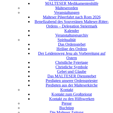
MALTESER Medikamentenhilfe
Malteserorden
Veranstaltungen
Malteser Pilgerfahrt nach Rom 2026
Benefizabend des Souveränen Malteser-Ritter-
Ordens – Delegation Steiermark
Kalender
Veranstaltungsarchiv
Spiritualität
Das Ordensgebet
Heilige des Ordens
Der Leidensweg Jesu als Vorbereitung auf
Ostern
Christliche Feiertage
Christliche Symbole
Gebet und Glaube
Das MALTESER Dienstgebet
Predigten unserer Ordenspriester
Predigten aus der Malteserkirche
Kontakt
Kontakt zum Großpriorat
Kontakt zu den Hilfswerken
Presse
Buchtipp
Die Malteser Zeitung