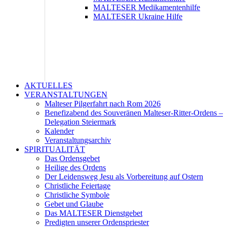
MALTESER Medikamentenhilfe
MALTESER Ukraine Hilfe
AKTUELLES
VERANSTALTUNGEN
Malteser Pilgerfahrt nach Rom 2026
Benefizabend des Souveränen Malteser-Ritter-Ordens –
Delegation Steiermark
Kalender
Veranstaltungsarchiv
SPIRITUALITÄT
Das Ordensgebet
Heilige des Ordens
Der Leidensweg Jesu als Vorbereitung auf Ostern
Christliche Feiertage
Christliche Symbole
Gebet und Glaube
Das MALTESER Dienstgebet
Predigten unserer Ordenspriester