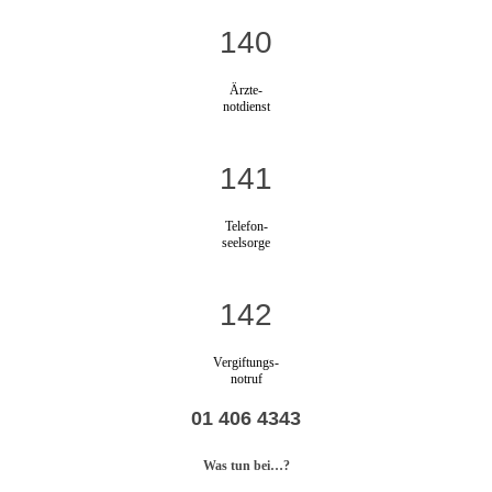
140
Ärzte-
notdienst
141
Telefon-
seelsorge
142
Vergiftungs-
notruf
01 406 4343
Was tun bei…?