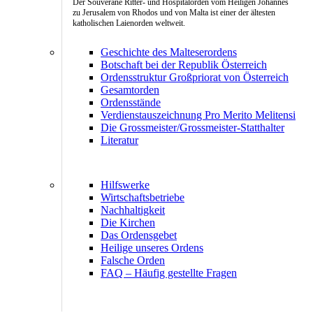
Der Souveräne Ritter- und Hospitalorden vom Heiligen Johannes
zu Jerusalem von Rhodos und von Malta ist einer der ältesten
katholischen Laienorden weltweit.
Geschichte des Malteserordens
Botschaft bei der Republik Österreich
Ordensstruktur Großpriorat von Österreich
Gesamtorden
Ordensstände
Verdienstauszeichnung Pro Merito Melitensi
Die Grossmeister/Grossmeister-Statthalter
Literatur
Hilfswerke
Wirtschaftsbetriebe
Nachhaltigkeit
Die Kirchen
Das Ordensgebet
Heilige unseres Ordens
Falsche Orden
FAQ – Häufig gestellte Fragen