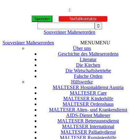
+
Spenden
Notfallkontakte
Souveräner Malteserorden
Souveräner Malteserorden
MENU
MENU
Über uns
Geschichte des Malteserordens
Literatur
Die Kirchen
Die Wirtschaftsbetriebe
Falsche Orden
Hilfswerke
MALTESER Hospitaldienst Austria
MALTESER Care
MALTESER Kinderhilfe
MALTESER Ordenshaus
MALTESER Alten- und Krankendienst
AIDS-Dienst Malteser
MALTESER Betreuungsdienst
MALTESER International
MALTESER Palliativdienst
MALTESER Rumänienhilfe