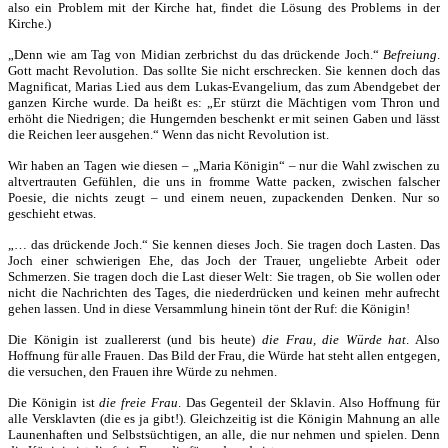
also ein Problem mit der Kirche hat, findet die Lösung des Problems in der
Kirche.)
„Denn wie am Tag von Midian zerbrichst du das drückende Joch.“
Befreiung
.
Gott macht Revolution. Das sollte Sie nicht erschrecken. Sie kennen doch das
Magnificat, Marias Lied aus dem Lukas-Evangelium, das zum Abendgebet der
ganzen Kirche wurde. Da heißt es: „Er stürzt die Mächtigen vom Thron und
erhöht die Niedrigen; die Hungernden beschenkt er mit seinen Gaben und lässt
die Reichen leer ausgehen.“ Wenn das nicht Revolution ist.
Wir haben an Tagen wie diesen – „Maria Königin“ – nur die Wahl zwischen zu
altvertrauten Gefühlen, die uns in fromme Watte packen, zwischen falscher
Poesie, die nichts zeugt – und einem neuen, zupackenden Denken. Nur so
geschieht etwas.
„… das drückende Joch.“ Sie kennen dieses Joch. Sie tragen doch Lasten. Das
Joch einer schwierigen Ehe, das Joch der Trauer, ungeliebte Arbeit oder
Schmerzen. Sie tragen doch die Last dieser Welt: Sie tragen, ob Sie wollen oder
nicht die Nachrichten des Tages, die niederdrücken und keinen mehr aufrecht
gehen lassen. Und in diese Versammlung hinein tönt der Ruf: die Königin!
Die Königin ist zuallererst (und bis heute)
die Frau, die Würde hat
. Also
Hoffnung für alle Frauen. Das Bild der Frau, die Würde hat steht allen entgegen,
die versuchen, den Frauen ihre Würde zu nehmen.
Die Königin ist
die freie Frau
. Das Gegenteil der Sklavin. Also Hoffnung für
alle Versklavten (die es ja gibt!). Gleichzeitig ist die Königin Mahnung an alle
Launenhaften und Selbstsüchtigen, an alle, die nur nehmen und spielen. Denn