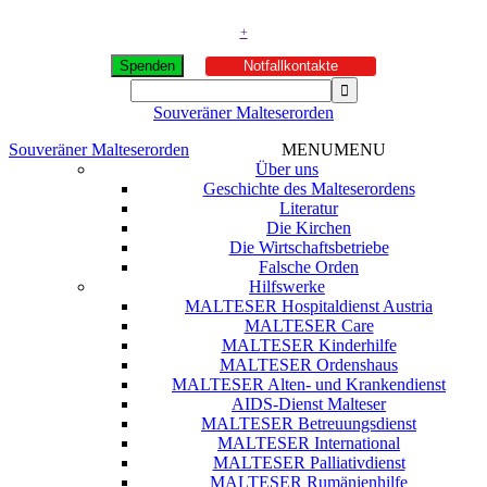
+
Spenden
Notfallkontakte
Souveräner Malteserorden
Souveräner Malteserorden
MENU
MENU
Über uns
Geschichte des Malteserordens
Literatur
Die Kirchen
Die Wirtschaftsbetriebe
Falsche Orden
Hilfswerke
MALTESER Hospitaldienst Austria
MALTESER Care
MALTESER Kinderhilfe
MALTESER Ordenshaus
MALTESER Alten- und Krankendienst
AIDS-Dienst Malteser
MALTESER Betreuungsdienst
MALTESER International
MALTESER Palliativdienst
MALTESER Rumänienhilfe