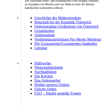
Der Souveräne Ritter- und Hospitalorden vom Heiligen Johannes
zu Jerusalem von Rhodos und von Malta ist einer der ältesten
katholischen Laienorden weltweit.
Geschichte des Malteserordens
Botschaft bei der Republik Österreich
Ordensstruktur Großpriorat von Österreich
Gesamtorden
Ordensstände
Verdienstauszeichnung Pro Merito Melitensi
Die Grossmeister/Grossmeister-Statthalter
Literatur
Hilfswerke
Wirtschaftsbetriebe
Nachhaltigkeit
Die Kirchen
Das Ordensgebet
Heilige unseres Ordens
Falsche Orden
FAQ – Häufig gestellte Fragen