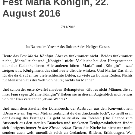
Fest Maria Königin, 22.
August 2016
17/11/2016
Im Namen des Vaters + des Sohnes + des Heiligen Geistes
Heute das Fest
Maria Königin
. Aber es funktioniert nicht. Beides funktioniert
nicht, „Maria“ nicht und „Königin“ nicht. Vielleicht bei den Hartgesottenen
oder den Gedankenlosen. Alle anderen hören „Maria“ und „Königin“ –
und
steigen aus
. Königinnen, das sind heute die, die winken. Und Maria? Das sind,
für die da draußen, zu viele schlechte Bilder, zu viele zu fromme Reden. Nichts
für Menschen aus der Welt von heute; nichts für Männer.
Und schon der erste Zweifel am eben Behaupteten: Gibt es nicht Männer, die zu
ihrer Frau sagen „Meine Königin“? Haben sie in diesem Augenblick nicht etwas
von der Frau verstanden, etwas Wahres?
Und nach dem Zweifel der Durchbruch: der Ausbruch aus den Konventionen.
„Denn wie am Tag von Midian zerbrichst du das drückende Joch“; so heißt es in
der Lesung des Festtages. Es geht heute also um
Freiheit
. (Die Chance zum
Ausbruch aus den sterilen Bräuchen und trockenen Denkgewohnheiten findet
sich übrigens immer
in der Kirche selbst
. Denn die Kirche ist nicht nur uralt,
sondern auch weit, unendlich reich an Gedanken, Bildern, Erfahrungen. Wer