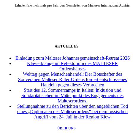
Erhalten Sie mehrmals pro Jahr den Newsletter von Malteser International Austria.
weiter
AKTUELLES
Einladung zum Malteser Johannesgemeinschaft-Retreat 2026
Klavierklänge im Refektorium des MALTESER
Ordenshauses
Welttag gegen Menschenhandel: Der Botschafter des
Souveränen Malteser-Ritter-Ordens fordert entschlossenes
Handeln gegen dieses Verbrechen
Start des 12. Sommercamps in Italien: Inklusion und
Solidarität stehen im Mittelpunkt des Engagements des
Malteserordens.
Stellungnahme zu den Berichten über den angeblichen Tod
eines „Diplomaten des Malteserordens“ bei dem russischen
Angriff vom 24. Juli in der Region Kiew
ÜBER UNS