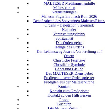
MALTESER Medikamentenhilfe
Malteserorden
Veranstaltungen
Malteser Pilgerfahrt nach Rom 2026
Benefizabend des Souveränen Malteser-Ritter-
Ordens – Delegation Steiermark
Kalender
Veranstaltungsarchiv
Spiritualität
Das Ordensgebet
Heilige des Ordens
Der Leidensweg Jesu als Vorbereitung auf
Ostern
Christliche Feiertage
Christliche Symbole
Gebet und Glaube
Das MALTESER Dienstgebet
Predigten unserer Ordenspriester
Predigten aus der Malteserkirche
Kontakt
Kontakt zum Großpriorat
Kontakt zu den Hilfswerken
Presse
Buchtipp
Die Malteser Zeitung