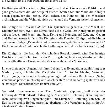
die Königin ist die freie Frau, die für andere da ist.
Die Königin ist
Herrscherin
. „Königin“, das bedeutet immer auch Politik – und
ganz gewiss nicht die, die wir jetzt erleben. Stellen Sie nur Maria die Königin
denen gegenüber, die jetzt zu Wahl stehen, den Männern, die den Menschen
nicht achten und die Wahrheit nicht achten und die Vernunft lächerlich machen.
Die Königin ist
Frau und Mutter
. Die Tyrannei ist gebaut auf die Macht, die
Diktatur auf die Gewalt, die Demokratie auf die Zahl. Das Königtum ist gebaut
auf das Leben. Auf Mann und Frau, König und Königin, auf Zeugung, Geburt
und Tod und neuen Anfang. Die Königin ist die Frau des Königs und die Mutter
des neuen Königs: „Denn ein Kind ist uns geboren, ein Sohn ist uns geschenkt.“
Die Frau und das Kind: So sieht die Hoffnung aus (Bild des Kindes aus Aleppo).
Die Königin ist die Frau, der Mensch, dem Respekt gezollt wird. Das heutige
Fest ist also politisch. Denn in der Politik geht es, im ersten, klassischen Sinn,
um die öffentlichen Dinge, um das Zusammenleben der Menschen.
Im entscheidenden Augenblick ihres Lebens (das Evangelium erzählt ihn) sagt
Maria: „Siehe, ich bin die Magd des Herrn.“ Das ist Glaube, Vertrauen,
Einwilligung, – aber keine Karriereplanung. Und dennoch Durchbruch. „Siehe,
von nun an preisen mich selig alle Geschlechter“, wird sie wenig später von sich
selbst sagen. Der Durchbruch kommt von Gott.
Gott wirkt zusammen mit einer Frau. Maria wird gepriesen, weil sie an der
Erlösung der Welt mitwirkt. Erlösung heißt übersetzt: Befreiung. Befreiung vom
Joch, Befreiung von Ungerechtigkeit und Dummheit. Befreiung von Schuld:
Das ist der größte Befreiungsschlag überhaupt. Die Vergebung. Das ist die Art,
wie diese Königin herrscht.