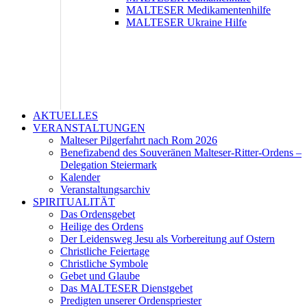
MALTESER Medikamentenhilfe
MALTESER Ukraine Hilfe
AKTUELLES
VERANSTALTUNGEN
Malteser Pilgerfahrt nach Rom 2026
Benefizabend des Souveränen Malteser-Ritter-Ordens –
Delegation Steiermark
Kalender
Veranstaltungsarchiv
SPIRITUALITÄT
Das Ordensgebet
Heilige des Ordens
Der Leidensweg Jesu als Vorbereitung auf Ostern
Christliche Feiertage
Christliche Symbole
Gebet und Glaube
Das MALTESER Dienstgebet
Predigten unserer Ordenspriester