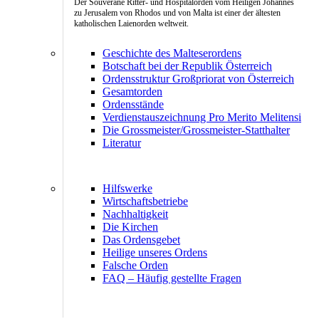
Der Souveräne Ritter- und Hospitalorden vom Heiligen Johannes
zu Jerusalem von Rhodos und von Malta ist einer der ältesten
katholischen Laienorden weltweit.
Geschichte des Malteserordens
Botschaft bei der Republik Österreich
Ordensstruktur Großpriorat von Österreich
Gesamtorden
Ordensstände
Verdienstauszeichnung Pro Merito Melitensi
Die Grossmeister/Grossmeister-Statthalter
Literatur
Hilfswerke
Wirtschaftsbetriebe
Nachhaltigkeit
Die Kirchen
Das Ordensgebet
Heilige unseres Ordens
Falsche Orden
FAQ – Häufig gestellte Fragen