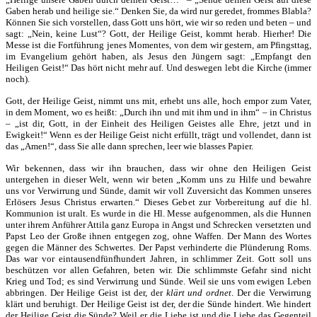
Gaben herab und heilige sie.“ Denken Sie, da wird nur geredet, frommes Blabla?
Können Sie sich vorstellen, dass Gott uns hört, wie wir so reden und beten – und
sagt: „Nein, keine Lust“? Gott, der Heilige Geist, kommt herab. Hierher! Die
Messe ist die Fortführung jenes Momentes, von dem wir gestern, am Pfingsttag,
im Evangelium gehört haben, als Jesus den Jüngern sagt: „Empfangt den
Heiligen Geist!“ Das hört nicht mehr auf. Und deswegen lebt die Kirche (immer
noch).
Gott, der Heilige Geist, nimmt uns mit, erhebt uns alle, hoch empor zum Vater,
in dem Moment, wo es heißt: „Durch ihn und mit ihm und in ihm“ – in Christus
– „ist dir, Gott, in der Einheit des Heiligen Geistes alle Ehre, jetzt und in
Ewigkeit!“ Wenn es der Heilige Geist nicht erfüllt, trägt und vollendet, dann ist
das „Amen!“, dass Sie alle dann sprechen, leer wie blasses Papier.
Wir bekennen, dass wir ihn brauchen, dass wir ohne den Heiligen Geist
untergehen in dieser Welt, wenn wir beten „Komm uns zu Hilfe und bewahre
uns vor Verwirrung und Sünde, damit wir voll Zuversicht das Kommen unseres
Erlösers Jesus Christus erwarten.“ Dieses Gebet zur Vorbereitung auf die hl.
Kommunion ist uralt. Es wurde in die Hl. Messe aufgenommen, als die Hunnen
unter ihrem Anführer Attila ganz Europa in Angst und Schrecken versetzten und
Papst Leo der Große ihnen entgegen zog, ohne Waffen. Der Mann des Wortes
gegen die Männer des Schwertes. Der Papst verhinderte die Plünderung Roms.
Das war vor eintausendfünfhundert Jahren, in schlimmer Zeit. Gott soll uns
beschützen vor allen Gefahren, beten wir. Die schlimmste Gefahr sind nicht
Krieg und Tod; es sind Verwirrung und Sünde. Weil sie uns vom ewigen Leben
abbringen. Der Heilige Geist ist der, der
klärt und ordnet
. Der die Verwirrung
klärt und beruhigt. Der Heilige Geist ist der, der die Sünde hindert. Wie hindert
der Heilige Geist die Sünde? Weil er die Liebe ist und die Liebe das Gegenteil