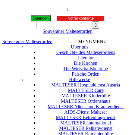
+
Spenden
Notfallkontakte
Souveräner Malteserorden
Souveräner Malteserorden
MENU
MENU
Über uns
Geschichte des Malteserordens
Literatur
Die Kirchen
Die Wirtschaftsbetriebe
Falsche Orden
Hilfswerke
MALTESER Hospitaldienst Austria
MALTESER Care
MALTESER Kinderhilfe
MALTESER Ordenshaus
MALTESER Alten- und Krankendienst
AIDS-Dienst Malteser
MALTESER Betreuungsdienst
MALTESER International
MALTESER Palliativdienst
MALTESER Rumänienhilfe