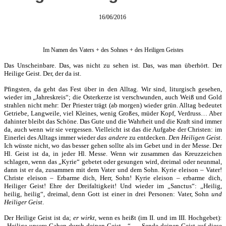
16/06/2016
Im Namen des Vaters + des Sohnes + des Heiligen Geistes
Das Unscheinbare. Das, was nicht zu sehen ist. Das, was man überhört. Der
Heilige Geist. Der, der da ist.
Pfingsten, da geht das Fest über in den Alltag. Wir sind, liturgisch gesehen,
wieder im „Jahreskreis“; die Osterkerze ist verschwunden, auch Weiß und Gold
strahlen nicht mehr: Der Priester trägt (ab morgen) wieder grün. Alltag bedeutet
Getriebe, Langweile, viel Kleines, wenig Großes, müder Kopf, Verdruss… Aber
dahinter bleibt das Schöne. Das Gute und die Wahrheit und die Kraft sind immer
da, auch wenn wir sie vergessen. Vielleicht ist das die Aufgabe der Christen: im
Einerlei des Alltags immer wieder
das andere
zu entdecken.
Den Heiligen Geist
.
Ich wüsste nicht, wo das besser gehen sollte als im Gebet und in der Messe. Der
Hl. Geist ist da, in jeder Hl. Messe. Wenn wir zusammen das Kreuzzeichen
schlagen, wenn das „Kyrie“ gebetet oder gesungen wird, dreimal oder neunmal,
dann ist er da, zusammen mit dem Vater und dem Sohn. Kyrie eleison – Vater!
Christe eleison – Erbarme dich, Herr, Sohn! Kyrie eleison – erbarme dich,
Heiliger Geist! Ehre der Dreifaltigkeit! Und wieder im „Sanctus“: „Heilig,
heilig, heilig“, dreimal, denn Gott ist einer in drei Personen: Vater, Sohn
und
Heiliger Geist
.
Der Heilige Geist ist da;
er wirkt
, wenn es heißt (im II. und im III. Hochgebet):
„Heilige unsere Gaben durch deinen Geist…“ – „Sende deinen Geist auf diese