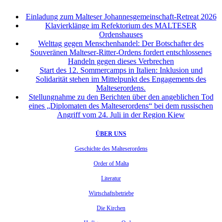
Einladung zum Malteser Johannesgemeinschaft-Retreat 2026
Klavierklänge im Refektorium des MALTESER
Ordenshauses
Welttag gegen Menschenhandel: Der Botschafter des
Souveränen Malteser-Ritter-Ordens fordert entschlossenes
Handeln gegen dieses Verbrechen
Start des 12. Sommercamps in Italien: Inklusion und
Solidarität stehen im Mittelpunkt des Engagements des
Malteserordens.
Stellungnahme zu den Berichten über den angeblichen Tod
eines „Diplomaten des Malteserordens“ bei dem russischen
Angriff vom 24. Juli in der Region Kiew
ÜBER UNS
Geschichte des Malteserordens
Order of Malta
Literatur
Wirtschaftsbetriebe
Die Kirchen