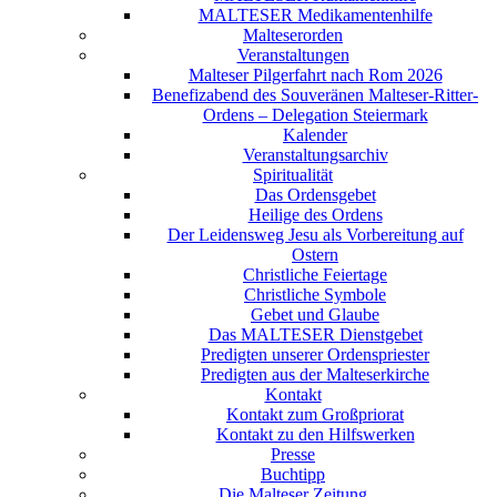
MALTESER Medikamentenhilfe
Malteserorden
Veranstaltungen
Malteser Pilgerfahrt nach Rom 2026
Benefizabend des Souveränen Malteser-Ritter-
Ordens – Delegation Steiermark
Kalender
Veranstaltungsarchiv
Spiritualität
Das Ordensgebet
Heilige des Ordens
Der Leidensweg Jesu als Vorbereitung auf
Ostern
Christliche Feiertage
Christliche Symbole
Gebet und Glaube
Das MALTESER Dienstgebet
Predigten unserer Ordenspriester
Predigten aus der Malteserkirche
Kontakt
Kontakt zum Großpriorat
Kontakt zu den Hilfswerken
Presse
Buchtipp
Die Malteser Zeitung