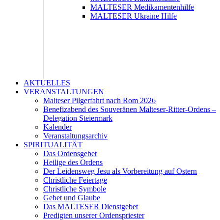
MALTESER Medikamentenhilfe
MALTESER Ukraine Hilfe
AKTUELLES
VERANSTALTUNGEN
Malteser Pilgerfahrt nach Rom 2026
Benefizabend des Souveränen Malteser-Ritter-Ordens –
Delegation Steiermark
Kalender
Veranstaltungsarchiv
SPIRITUALITÄT
Das Ordensgebet
Heilige des Ordens
Der Leidensweg Jesu als Vorbereitung auf Ostern
Christliche Feiertage
Christliche Symbole
Gebet und Glaube
Das MALTESER Dienstgebet
Predigten unserer Ordenspriester