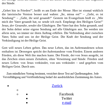
der Sünde.
„Gehet hin in Frieden!“, heißt es am Ende der Messe. Hier ist einmal wirklich
die lateinische Version besser und wahrer. „Ite, missa est!“ – „Geht, es ist
Sendung!“ – „Geht, ihr seid gesandt!“ Gestern im Evangelium hieß es: „Wie
mich der Vater gesandt hat, so sende ich euch. Empfangt den Heiligen Geist!“
Jesus,
der Gesandte
,
sendet
die Gläubigen. Der Vater hat den Sohn gesandt, und
der Sohn dehnt seine eigene Sendung auf alle Gläubigen aus. Sie werden nie
allein sein, wo immer sie ihren Auftrag erfüllen. Die Verbindung aber zwischen
Vater, Sohn und uns ist der Heilige Geist. Die Kraft der Sendung und der
Verkündigung ist der Heilige Geist.
Gott will neues Leben geben. Das neue Leben, das im Auferstandenen schon
enthalten ist. Deswegen spricht der Auferstandene vom Frieden. Einem anderen
Frieden, als diese Welt ihn machen kann. Der Friede, der von Jesus ausgeht, ist
das Zeichen eines neuen Zeitalters, ohne Verwirrung und Sünde. Frieden und
neues Leben: von Jesus verkündet, von uns verkündet – und gegeben vom
Heiligen Geist. Durch uns.
Zum mündlichen Vortrag bestimmt, verzichtet dieser Text auf Quellenangaben. Jede
Vervielfältigung und Veröffentlichung bedarf der ausdrücklichen Zustimmung des Autors.
Zurück
Facebook
Twitter
e-mail