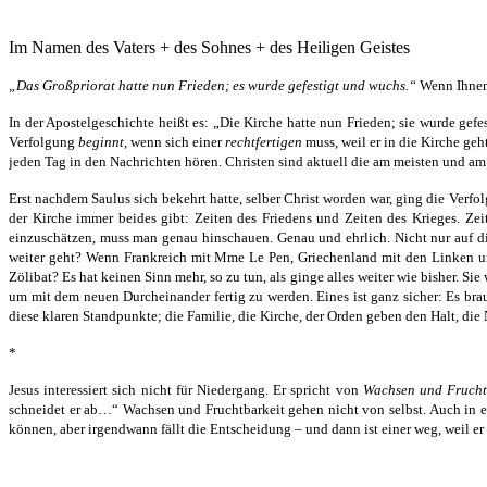
Im Namen des Vaters + des Sohnes + des Heiligen Geistes
„Das Großpriorat hatte nun Frieden; es wurde gefestigt und wuchs.“
Wenn Ihnen 
In der Apostelgeschichte heißt es: „Die Kirche hatte nun Frieden; sie wurde gefe
Verfolgung
beginnt
, wenn sich einer
rechtfertigen
muss, weil er in die Kirche ge
jeden Tag in den Nachrichten hören. Christen sind aktuell die am meisten und am
Erst nachdem Saulus sich bekehrt hatte, selber Christ worden war, ging die Verfo
der Kirche immer beides gibt: Zeiten des Friedens und Zeiten des Krieges. Z
einzuschätzen, muss man genau hinschauen. Genau und ehrlich. Nicht nur auf die
weiter geht? Wenn Frankreich mit Mme Le Pen, Griechenland mit den Linken u
Zölibat? Es hat keinen Sinn mehr, so zu tun, als ginge alles weiter wie bisher. Si
um mit dem neuen Durcheinander fertig zu werden. Eines ist ganz sicher: Es brauc
diese klaren Standpunkte; die Familie, die Kirche, der Orden geben den Halt, die
*
Jesus interessiert sich nicht für Niedergang. Er spricht von
Wachsen und Frucht
schneidet er ab…“ Wachsen und Fruchtbarkeit gehen nicht von selbst. Auch in ei
können, aber irgendwann fällt die Entscheidung – und dann ist einer weg, weil er 