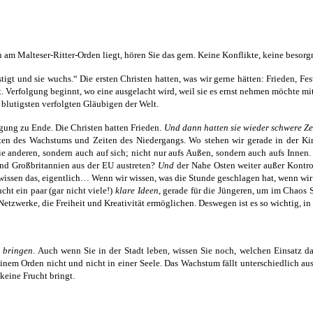
am Malteser-Ritter-Orden liegt, hören Sie das gern. Keine Konflikte, keine beso
stigt und sie wuchs.“ Die ersten Christen hatten, was wir gerne hätten: Frieden, F
ht. Verfolgung beginnt, wo eine ausgelacht wird, weil sie es ernst nehmen möchte 
 blutigsten verfolgten Gläubigen der Welt.
lgung zu Ende. Die Christen hatten Frieden.
Und dann hatten sie wieder schwere Ze
eiten des Wachstums und Zeiten des Niedergangs. Wo stehen wir gerade in der Ki
 anderen, sondern auch auf sich; nicht nur aufs Außen, sondern auch aufs Innen. 
nd Großbritannien aus der EU austreten?
Und
der Nahe Osten weiter außer Kontrol
e wissen das, eigentlich…
Wenn wir wissen, was die Stunde geschlagen hat, wenn wi
ht ein paar (gar nicht viele!)
klare Ideen
, gerade für die Jüngeren, um im Chaos
 Netzwerke, die Freiheit und Kreativität ermöglichen. Deswegen ist es so wichtig, i
 bringen
. Auch wenn Sie in der Stadt leben, wissen Sie noch, welchen Einsatz d
nem Orden nicht und nicht in einer Seele. Das Wachstum fällt unterschiedlich aus
keine Frucht bringt.