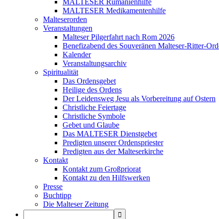
MALTESER Rumänienhilfe
MALTESER Medikamentenhilfe
Malteserorden
Veranstaltungen
Malteser Pilgerfahrt nach Rom 2026
Benefizabend des Souveränen Malteser-Ritter-Ord
Kalender
Veranstaltungsarchiv
Spiritualität
Das Ordensgebet
Heilige des Ordens
Der Leidensweg Jesu als Vorbereitung auf Ostern
Christliche Feiertage
Christliche Symbole
Gebet und Glaube
Das MALTESER Dienstgebet
Predigten unserer Ordenspriester
Predigten aus der Malteserkirche
Kontakt
Kontakt zum Großpriorat
Kontakt zu den Hilfswerken
Presse
Buchtipp
Die Malteser Zeitung