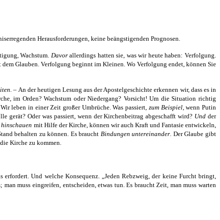
rgniserregenden Herausforderungen, keine beängstigenden Prognosen.
estigung, Wachstum.
Davor
allerdings hatten sie, was wir heute haben: Verfolgung.
mit dem Glauben. Verfolgung beginnt im Kleinen.
Wo Verfolgung endet, können Sie
iten.
– An der heutigen Lesung aus der Apostelgeschichte erkennen wir, dass es in
rche, im Orden? Wachstum oder Niedergang? Vorsicht! Um die Situation richtig
Wir leben in einer Zeit großer Umbrüche. Was passiert,
zum Beispiel
, wenn Putin
le gerät? Oder was passiert, wenn der Kirchenbeitrag abgeschafft wird?
Und
der
r
hinschauen
mit Hilfe der Kirche, können wir auch Kraft und Fantasie entwickeln,
 Stand behalten zu können. Es braucht
Bindungen untereinander
. Der Glaube gibt
n die Kirche zu kommen.
as erfordert. Und welche Konsequenz. „Jeden Rebzweig, der keine Furcht bringt,
; man muss eingreifen, entscheiden, etwas tun. Es braucht Zeit, man muss warten