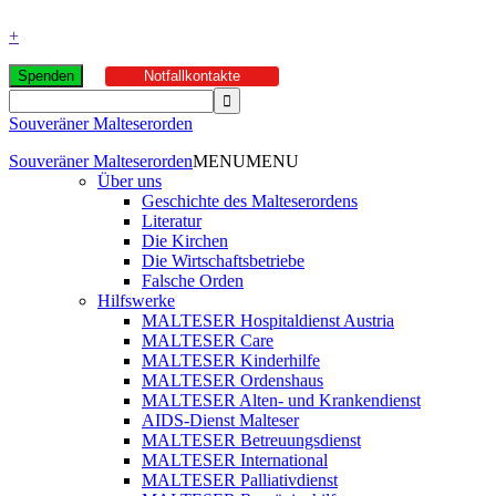
+
Spenden
Notfallkontakte
Souveräner Malteserorden
Souveräner Malteserorden
MENU
MENU
Über uns
Geschichte des Malteserordens
Literatur
Die Kirchen
Die Wirtschaftsbetriebe
Falsche Orden
Hilfswerke
MALTESER Hospitaldienst Austria
MALTESER Care
MALTESER Kinderhilfe
MALTESER Ordenshaus
MALTESER Alten- und Krankendienst
AIDS-Dienst Malteser
MALTESER Betreuungsdienst
MALTESER International
MALTESER Palliativdienst