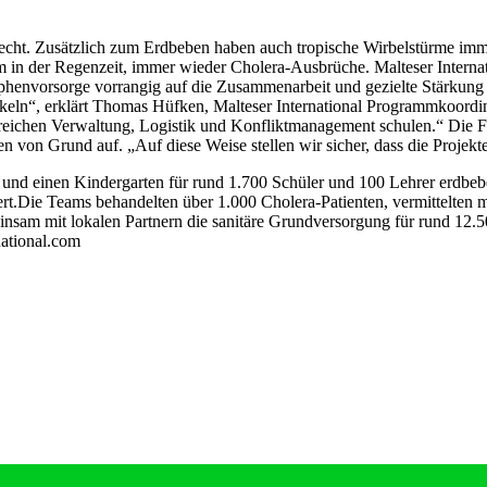
cht. Zusätzlich zum Erdbeben haben auch tropische Wirbelstürme immer
 in der Regenzeit, immer wieder Cholera-Ausbrüche. Malteser Internatio
phenvorsorge vorrangig auf die Zusammenarbeit und gezielte Stärkung
keln“, erklärt Thomas Hüfken, Malteser International Programmkoordina
reichen Verwaltung, Logistik und Konfliktmanagement schulen.“ Die Fr
ten von Grund auf. „Auf diese Weise stellen wir sicher, dass die Proje
en und einen Kindergarten für rund 1.700 Schüler und 100 Lehrer erdb
niert.Die Teams behandelten über 1.000 Cholera-Patienten, vermittelt
meinsam mit lokalen Partnern die sanitäre Grundversorgung für rund 1
national.com