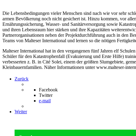
Die Lebensbedingungen vieler Menschen sind nach wie vor sehr schle
armen Bevölkerung noch nicht gesichert ist. Hinzu kommen, vor allem
Ernährungssicherung, Wasser- und Sanitärversorgung sowie Katastro
und ihren Lebensraum hier stärken und ihre Kapazitäten weiterentwic
Partnerorganisationen neben der Projektdurchführung auch in den Be
Teams von Malteser International und lernen so die nötigen Fertigkei
Malteser International hat in den vergangenen fünf Jahren elf Schul
Schüler für den Katastrophenfall (Evakuierung und Erste Hilfe) trai
verbesserten z. B. in Cité Solei, einem der größten Slumgebiete, ge
Kleinbauernfamilien. Näher Informationen unter www.malteser-inter
Zurück
Facebook
Twitter
e-mail
Weiter