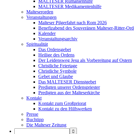
MALTESER Rumänienhilfe
MALTESER Medikamentenhilfe
Malteserorden
Veranstaltungen
Malteser Pilgerfahrt nach Rom 2026
Benefizabend des Souveränen Malteser-Ritter-Ord
Kalender
Veranstaltungsarchiv
Spiritualität
Das Ordensgebet
Heilige des Ordens
Der Leidensweg Jesu als Vorbereitung auf Ostern
Christliche Feiertage
Christliche Symbole
Gebet und Glaube
Das MALTESER Dienstgebet
Predigten unserer Ordenspriester
Predigten aus der Malteserkirche
Kontakt
Kontakt zum Großpriorat
Kontakt zu den Hilfswerken
Presse
Buchtipp
Die Malteser Zeitung