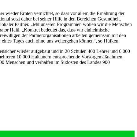
 wieder Ernten vernichtet, so dass vor allem die Ernährung der
nal setzt daher bei seiner Hilfe in den Bereichen Gesundheit,
 lokaler Partner. „Mit unseren Programmen wollen wir die Menschen
tor Haiti. „Konkret bedeutet das, dass wir einheimische
eiwilligen der Partnerorganisationen arbeiten gemeinsam mit den
kte eines Tages auch ohne uns weitergehen können“, so Hüfken.
ebensicher wieder aufgebaut und in 20 Schulen 400 Lehrer und 6.000
en mehreren 10.000 Haitianern entsprechende Vorsorgemaßnahmen,
2.500 Menschen und verhalfen im Südosten des Landes 900