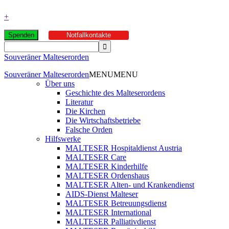
+
Spenden
Notfallkontakte
Souveräner Malteserorden
Souveräner Malteserorden
MENU
MENU
Über uns
Geschichte des Malteserordens
Literatur
Die Kirchen
Die Wirtschaftsbetriebe
Falsche Orden
Hilfswerke
MALTESER Hospitaldienst Austria
MALTESER Care
MALTESER Kinderhilfe
MALTESER Ordenshaus
MALTESER Alten- und Krankendienst
AIDS-Dienst Malteser
MALTESER Betreuungsdienst
MALTESER International
MALTESER Palliativdienst