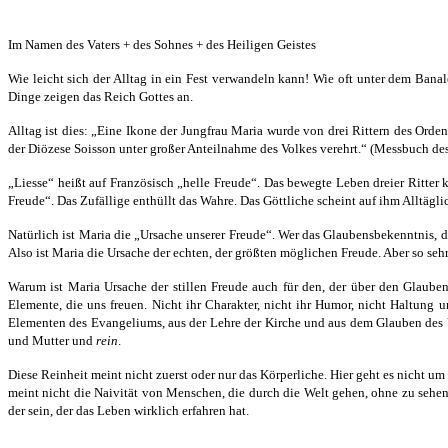
Im Namen des Vaters + des Sohnes + des Heiligen Geistes
Wie leicht sich der Alltag in ein Fest verwandeln kann! Wie oft unter dem Bana
Dinge zeigen das Reich Gottes an.
Alltag ist dies: „Eine Ikone der Jungfrau Maria wurde von drei Rittern des Orde
der Diözese Soisson unter großer Anteilnahme des Volkes verehrt.“ (Messbuch de
„Liesse“ heißt auf Französisch „helle Freude“. Das bewegte Leben dreier Ritter 
Freude“. Das Zufällige enthüllt das Wahre. Das Göttliche scheint auf ihm Alltägli
Natürlich ist Maria die „Ursache unserer Freude“. Wer das Glaubensbekenntnis, den
Also ist Maria die Ursache der echten, der größten möglichen Freude. Aber so s
Warum ist Maria Ursache der stillen Freude auch für den, der über den Glaube
Elemente, die uns freuen. Nicht ihr Charakter, nicht ihr Humor, nicht Haltung
Elementen des Evangeliums, aus der Lehre der Kirche und aus dem Glauben des V
und Mutter und
rein
.
Diese Reinheit meint nicht zuerst oder nur das Körperliche. Hier geht es nicht um
meint nicht die Naivität von Menschen, die durch die Welt gehen, ohne zu sehen 
der sein, der das Leben wirklich erfahren hat.