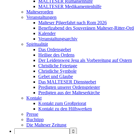
MALTESER Rumänienhilfe
MALTESER Medikamentenhilfe
Malteserorden
Veranstaltungen
Malteser Pilgerfahrt nach Rom 2026
Benefizabend des Souveränen Malteser-Ritter-Ord
Kalender
Veranstaltungsarchiv
Spiritualität
Das Ordensgebet
Heilige des Ordens
Der Leidensweg Jesu als Vorbereitung auf Ostern
Christliche Feiertage
Christliche Symbole
Gebet und Glaube
Das MALTESER Dienstgebet
Predigten unserer Ordenspriester
Predigten aus der Malteserkirche
Kontakt
Kontakt zum Großpriorat
Kontakt zu den Hilfswerken
Presse
Buchtipp
Die Malteser Zeitung