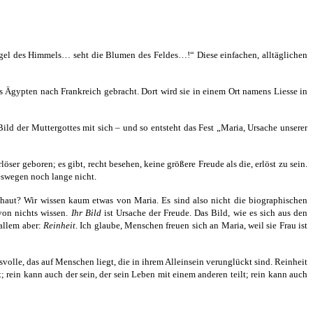
 Vögel des Himmels… seht die Blumen des Feldes…!“ Diese einfachen, alltäglichen
us Ägypten nach Frankreich gebracht. Dort wird sie in einem Ort namens Liesse in
ild der Muttergottes mit sich – und so entsteht das Fest „Maria, Ursache unserer
ser geboren; es gibt, recht besehen, keine größere Freude als die, erlöst zu sein.
eswegen noch lange nicht.
chaut? Wir wissen kaum etwas von Maria. Es sind also nicht die biographischen
von nichts wissen.
Ihr Bild
ist Ursache der Freude. Das Bild, wie es sich aus den
allem aber:
Reinheit
. Ich glaube, Menschen freuen sich an Maria, weil sie Frau ist
svolle, das auf Menschen liegt, die in ihrem Alleinsein verunglückt sind. Reinheit
 rein kann auch der sein, der sein Leben mit einem anderen teilt; rein kann auch