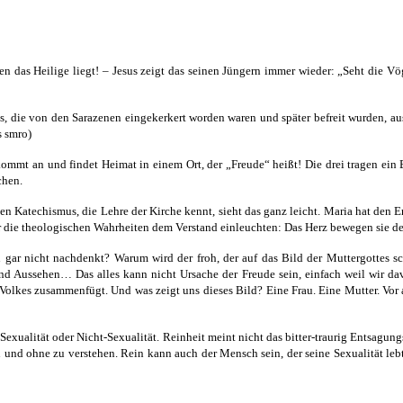
len das Heilige liegt! – Jesus zeigt das seinen Jüngern immer wieder: „Seht die
ns, die von den Sarazenen eingekerkert worden waren und später befreit wurden, a
s smro)
kommt an und findet Heimat in einem Ort, der „Freude“ heißt! Die drei tragen ein B
chen.
 Katechismus, die Lehre der Kirche kennt, sieht das ganz leicht. Maria hat den Erlö
ehr die theologischen Wahrheiten dem Verstand einleuchten: Das Herz bewegen sie d
n gar nicht nachdenkt? Warum wird der froh, der auf das Bild der Muttergottes s
 und Aussehen… Das alles kann nicht Ursache der Freude sein, einfach weil wir da
olkes zusammenfügt. Und was zeigt uns dieses Bild? Eine Frau. Eine Mutter. Vor 
 Sexualität oder Nicht-Sexualität. Reinheit meint nicht das bitter-traurig Entsagung
und ohne zu verstehen. Rein kann auch der Mensch sein, der seine Sexualität lebt;