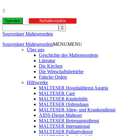
+
Spenden
Notfallkontakte
Souveräner Malteserorden
Souveräner Malteserorden
MENU
MENU
Über uns
Geschichte des Malteserordens
Literatur
Die Kirchen
Die Wirtschaftsbetriebe
Falsche Orden
Hilfswerke
MALTESER Hospitaldienst Austria
MALTESER Care
MALTESER Kinderhilfe
MALTESER Ordenshaus
MALTESER Alten- und Krankendienst
AIDS-Dienst Malteser
MALTESER Betreuungsdienst
MALTESER International
MALTESER Palliativdienst