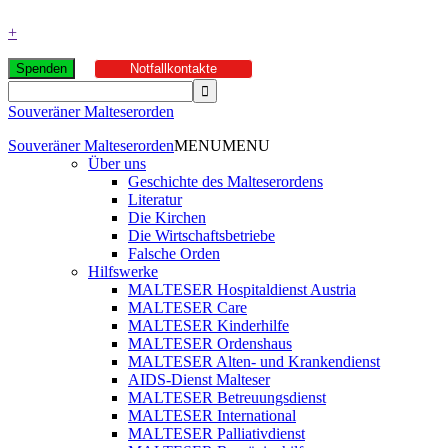
+
Spenden
Notfallkontakte
Souveräner Malteserorden
Souveräner Malteserorden
MENU
MENU
Über uns
Geschichte des Malteserordens
Literatur
Die Kirchen
Die Wirtschaftsbetriebe
Falsche Orden
Hilfswerke
MALTESER Hospitaldienst Austria
MALTESER Care
MALTESER Kinderhilfe
MALTESER Ordenshaus
MALTESER Alten- und Krankendienst
AIDS-Dienst Malteser
MALTESER Betreuungsdienst
MALTESER International
MALTESER Palliativdienst