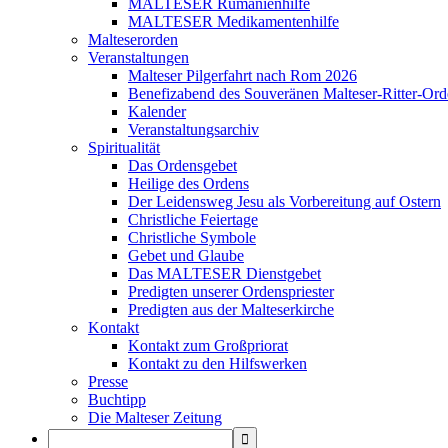
MALTESER Rumänienhilfe
MALTESER Medikamentenhilfe
Malteserorden
Veranstaltungen
Malteser Pilgerfahrt nach Rom 2026
Benefizabend des Souveränen Malteser-Ritter-Ord
Kalender
Veranstaltungsarchiv
Spiritualität
Das Ordensgebet
Heilige des Ordens
Der Leidensweg Jesu als Vorbereitung auf Ostern
Christliche Feiertage
Christliche Symbole
Gebet und Glaube
Das MALTESER Dienstgebet
Predigten unserer Ordenspriester
Predigten aus der Malteserkirche
Kontakt
Kontakt zum Großpriorat
Kontakt zu den Hilfswerken
Presse
Buchtipp
Die Malteser Zeitung