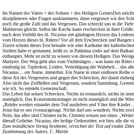
Im Namen des Vaters + des Sohnes + des Heiligen GeistesDen möchte
disziplinieren oder Fragen ausklammern, dann vergessen wir den Schr
noch die große Zahl und das Vergessen. Das schreckt uns in die Tiefe:
Mahlstrom gleicht. Selbst die Kirche kann erschrecken in ihrer Größe.
nach dem Vorbild des hl. Nicasius mit gläubigem Herzen das Leidens
vom Herzen dieses hl. Ritters? Vor all dem Erschrecken und Bangen ist
Zuerst scheint dieses Fest beinahe wie eine Karikatur der katholisc
Sizilien habe er gestammt, heißt es; in Palästina (oder auf dem Balk
enthauptet. Mehr ist nicht zu wissen von diesem Heiligen. Das Wenig
Martyrer. Der Weg geht also vom Vieldeutigen – was kann ein Ritter ni
eindeutig ist. Tapferkeit, Leiden, Verteidigung der Wahrheit… das alles
Nicasius… ein Name, immerhin. Ein Name in einer endlosen Reihe oh
diese Art des Vergessens und gegen den Schrecken, der damit einherge
Also nicht das Zerfließen und Vergessen, sondern Sammlung. Gemeins
wie ich. So entsteht Gemeinschaft.
Das Leben hat seinen Schrecken. Nichts ist erstaunlich, nichts ist un
unmöglich. Das Konzentrationslager ist nicht unmöglich und die Wieder
„Brüder werden einander dem Tod ausliefern und Väter ihre Kinder…“ 
Jesus hat es uns (voraus)gesagt. Nichts darf uns wundern. Nichts ers
Nein, das alles sind Christen nicht. Christen wissen nur eines: „W
überall Geliebte. Nicasius, der heilige Ordensritter, wir hier, alle di
Zum mündlichen Vortag bestimmt, verzichtet der Text auf exakte Ziti
Zustimmung des Autors. C. Martin