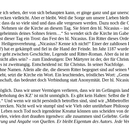
 ich sehen, der von sich behaupten kann, er ginge ganz und gar uner
ecken vielleicht. Aber er bleibt. Weil die Sorge um unsere Lieben bl
 dass da so viele sind und dass alle vergessen werden. Dazu noch die G
 Nehmen sie die Kirche an diesem Tag. Sie feiert den hl. Nicasius – in
geheimnis deines Sohnes feiern…“ So wendet sich die Kirche im Gaben
 dieser Tag ein Trost: das Fest des hl. Nicasius. Ein Ritter dieses Ord
hen Heiligenverehrung. „Nicasius? Kenne ich nicht!“ Einer der zahllos
an?) hat er gekämpft und fiel in die Hand der Feinde. Im Jahr 1187 wur
e geht zwischen Geschichte, Legende und Ritter-Roman. Aber da ist imm
cht alles sein? – zum Eindeutigen: Der Märtyrer ist der, der für Chris
 ist zweitrangig. Entscheidend ist: für Christus. In seiner Nachfolge.
ne Namen. Allein alle die, die diesem Ritter begegnet sind auf sein
ht, setzt die Kirche ein Wort. Ein leuchtendes, tröstliches Wort: „Gem
chaft, das bedeutet doch Verbindung statt Anonymität. Der hl. Nicas
möglich. Dass wir unser Vermögen verlieren, dass wir im Gefängnis lande
holung des KZ’ ist nicht unmöglich. Es gibt kein Halten: Selbst die Be
Und wenn wir nicht persönlich betroffen sind, sind wir „Mitbetroffen
chrecken. Nicht weil wir stumpf sind wie Vieh oder unrührbare Philoso
eder Leben noch Tod noch irgendeine Kreatur können uns scheiden von 
e vielen, vielen dort draußen irgendwo: alle zusammen sind Geliebte. Geli
erung und Angabe von Quellen. Er bleibt Eigentum des Autors. Jede Ver