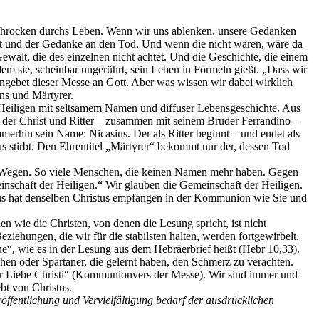
schrocken durchs Leben. Wenn wir uns ablenken, unsere Gedanken
eibt und der Gedanke an den Tod. Und wenn die nicht wären, wäre da
ewalt, die des einzelnen nicht achtet. Und die Geschichte, die einem
dem sie, scheinbar ungerührt, sein Leben in Formeln gießt. „Dass wir
gebet dieser Messe an Gott. Aber was wissen wir dabei wirklich
ens und Märtyrer.
en Heiligen mit seltsamem Namen und diffuser Lebensgeschichte. Aus
de der Christ und Ritter – zusammen mit seinem Bruder Ferrandino –
erhin sein Name: Nicasius. Der als Ritter beginnt – und endet als
tus stirbt. Den Ehrentitel „Märtyrer“ bekommt nur der, dessen Tod
en Wegen. So viele Menschen, die keinen Namen mehr haben. Gegen
einschaft der Heiligen.“ Wir glauben die Gemeinschaft der Heiligen.
ius hat denselben Christus empfangen in der Kommunion wie Sie und
n wie die Christen, von denen die Lesung spricht, ist nicht
ziehungen, die wir für die stabilsten halten, werden fortgewirbelt.
e“, wie es in der Lesung aus dem Hebräerbrief heißt (Hebr 10,33).
phen oder Spartaner, die gelernt haben, den Schmerz zu verachten.
der Liebe Christi“ (Kommunionvers der Messe). Wir sind immer und
ebt von Christus.
öffentlichung und Vervielfältigung bedarf der ausdrücklichen