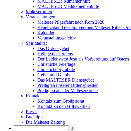
MALTESER Rumänienhilfe
MALTESER Medikamentenhilfe
Malteserorden
Veranstaltungen
Malteser Pilgerfahrt nach Rom 2026
Benefizabend des Souveränen Malteser-Ritter-Ord
Kalender
Veranstaltungsarchiv
Spiritualität
Das Ordensgebet
Heilige des Ordens
Der Leidensweg Jesu als Vorbereitung auf Ostern
Christliche Feiertage
Christliche Symbole
Gebet und Glaube
Das MALTESER Dienstgebet
Predigten unserer Ordenspriester
Predigten aus der Malteserkirche
Kontakt
Kontakt zum Großpriorat
Kontakt zu den Hilfswerken
Presse
Buchtipp
Die Malteser Zeitung