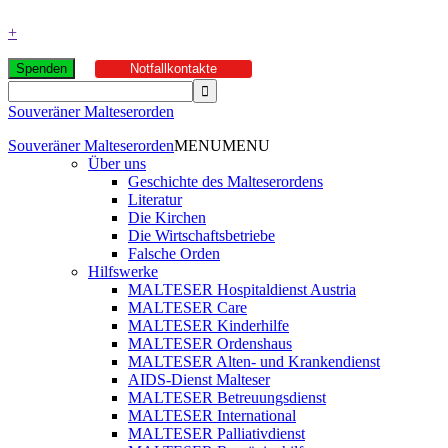
+
Spenden
Notfallkontakte
Souveräner Malteserorden
Souveräner Malteserorden
MENU
MENU
Über uns
Geschichte des Malteserordens
Literatur
Die Kirchen
Die Wirtschaftsbetriebe
Falsche Orden
Hilfswerke
MALTESER Hospitaldienst Austria
MALTESER Care
MALTESER Kinderhilfe
MALTESER Ordenshaus
MALTESER Alten- und Krankendienst
AIDS-Dienst Malteser
MALTESER Betreuungsdienst
MALTESER International
MALTESER Palliativdienst