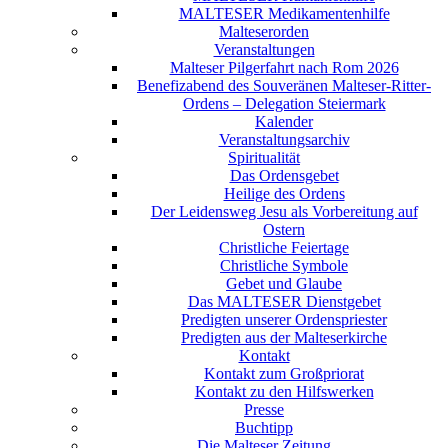
MALTESER Medikamentenhilfe
Malteserorden
Veranstaltungen
Malteser Pilgerfahrt nach Rom 2026
Benefizabend des Souveränen Malteser-Ritter-
Ordens – Delegation Steiermark
Kalender
Veranstaltungsarchiv
Spiritualität
Das Ordensgebet
Heilige des Ordens
Der Leidensweg Jesu als Vorbereitung auf
Ostern
Christliche Feiertage
Christliche Symbole
Gebet und Glaube
Das MALTESER Dienstgebet
Predigten unserer Ordenspriester
Predigten aus der Malteserkirche
Kontakt
Kontakt zum Großpriorat
Kontakt zu den Hilfswerken
Presse
Buchtipp
Die Malteser Zeitung