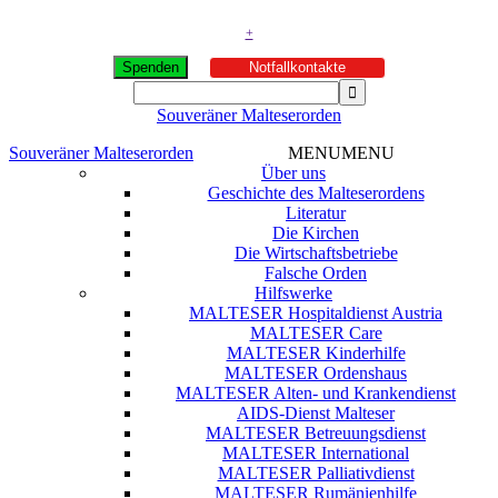
+
Spenden
Notfallkontakte
Souveräner Malteserorden
Souveräner Malteserorden
MENU
MENU
Über uns
Geschichte des Malteserordens
Literatur
Die Kirchen
Die Wirtschaftsbetriebe
Falsche Orden
Hilfswerke
MALTESER Hospitaldienst Austria
MALTESER Care
MALTESER Kinderhilfe
MALTESER Ordenshaus
MALTESER Alten- und Krankendienst
AIDS-Dienst Malteser
MALTESER Betreuungsdienst
MALTESER International
MALTESER Palliativdienst
MALTESER Rumänienhilfe