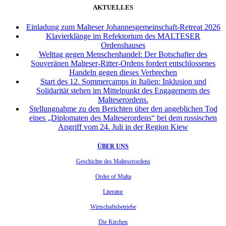
AKTUELLES
Einladung zum Malteser Johannesgemeinschaft-Retreat 2026
Klavierklänge im Refektorium des MALTESER
Ordenshauses
Welttag gegen Menschenhandel: Der Botschafter des
Souveränen Malteser-Ritter-Ordens fordert entschlossenes
Handeln gegen dieses Verbrechen
Start des 12. Sommercamps in Italien: Inklusion und
Solidarität stehen im Mittelpunkt des Engagements des
Malteserordens.
Stellungnahme zu den Berichten über den angeblichen Tod
eines „Diplomaten des Malteserordens“ bei dem russischen
Angriff vom 24. Juli in der Region Kiew
ÜBER UNS
Geschichte des Malteserordens
Order of Malta
Literatur
Wirtschaftsbetriebe
Die Kirchen