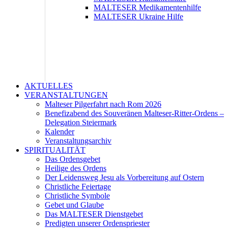
MALTESER Medikamentenhilfe
MALTESER Ukraine Hilfe
AKTUELLES
VERANSTALTUNGEN
Malteser Pilgerfahrt nach Rom 2026
Benefizabend des Souveränen Malteser-Ritter-Ordens –
Delegation Steiermark
Kalender
Veranstaltungsarchiv
SPIRITUALITÄT
Das Ordensgebet
Heilige des Ordens
Der Leidensweg Jesu als Vorbereitung auf Ostern
Christliche Feiertage
Christliche Symbole
Gebet und Glaube
Das MALTESER Dienstgebet
Predigten unserer Ordenspriester