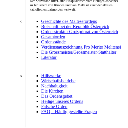
Der Souveräne Ritter- und Hospitalorden vom Heiligen Johannes
zu Jerusalem von Rhodos und von Malta ist einer der ältesten
katholischen Laienorden weltweit.
Geschichte des Malteserordens
Botschaft bei der Republik Österreich
Ordensstruktur Großpriorat von Österreich
Gesamtorden
Ordensstände
Verdienstauszeichnung Pro Merito Melitensi
Die Grossmeister/Grossmeister-Statthalter
Literatur
Hilfswerke
Wirtschaftsbetriebe
Nachhaltigkeit
Die Kirchen
Das Ordensgebet
Heilige unseres Ordens
Falsche Orden
FAQ – Häufig gestellte Fragen