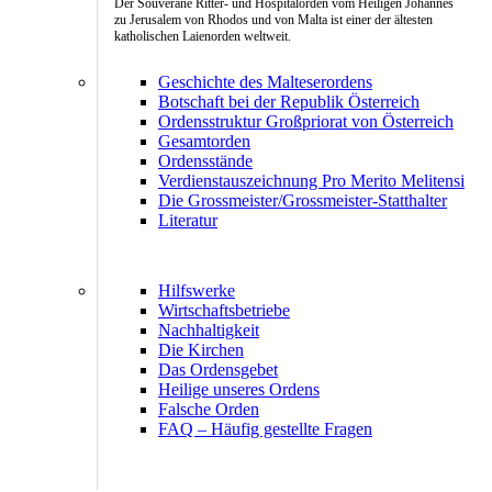
Der Souveräne Ritter- und Hospitalorden vom Heiligen Johannes
zu Jerusalem von Rhodos und von Malta ist einer der ältesten
katholischen Laienorden weltweit.
Geschichte des Malteserordens
Botschaft bei der Republik Österreich
Ordensstruktur Großpriorat von Österreich
Gesamtorden
Ordensstände
Verdienstauszeichnung Pro Merito Melitensi
Die Grossmeister/Grossmeister-Statthalter
Literatur
Hilfswerke
Wirtschaftsbetriebe
Nachhaltigkeit
Die Kirchen
Das Ordensgebet
Heilige unseres Ordens
Falsche Orden
FAQ – Häufig gestellte Fragen