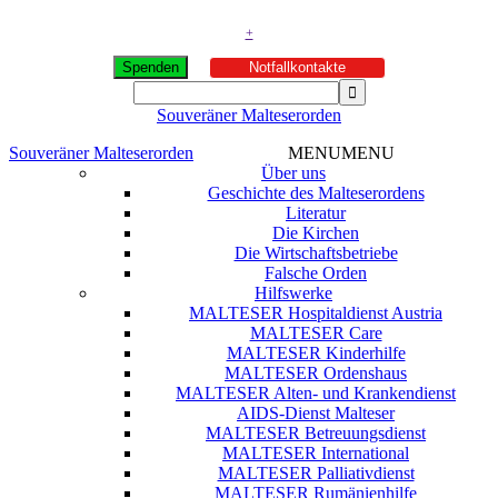
+
Spenden
Notfallkontakte
Souveräner Malteserorden
Souveräner Malteserorden
MENU
MENU
Über uns
Geschichte des Malteserordens
Literatur
Die Kirchen
Die Wirtschaftsbetriebe
Falsche Orden
Hilfswerke
MALTESER Hospitaldienst Austria
MALTESER Care
MALTESER Kinderhilfe
MALTESER Ordenshaus
MALTESER Alten- und Krankendienst
AIDS-Dienst Malteser
MALTESER Betreuungsdienst
MALTESER International
MALTESER Palliativdienst
MALTESER Rumänienhilfe