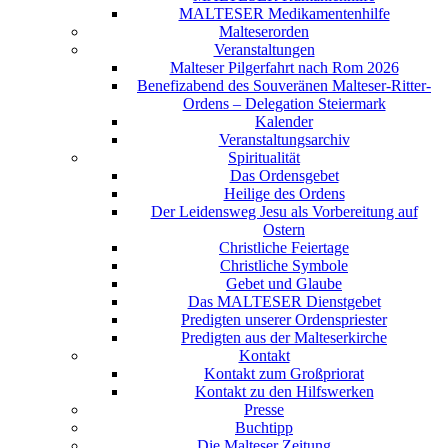
MALTESER Medikamentenhilfe
Malteserorden
Veranstaltungen
Malteser Pilgerfahrt nach Rom 2026
Benefizabend des Souveränen Malteser-Ritter-
Ordens – Delegation Steiermark
Kalender
Veranstaltungsarchiv
Spiritualität
Das Ordensgebet
Heilige des Ordens
Der Leidensweg Jesu als Vorbereitung auf
Ostern
Christliche Feiertage
Christliche Symbole
Gebet und Glaube
Das MALTESER Dienstgebet
Predigten unserer Ordenspriester
Predigten aus der Malteserkirche
Kontakt
Kontakt zum Großpriorat
Kontakt zu den Hilfswerken
Presse
Buchtipp
Die Malteser Zeitung