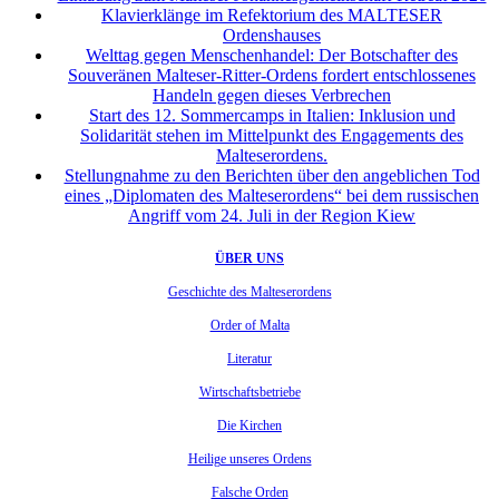
Klavierklänge im Refektorium des MALTESER
Ordenshauses
Welttag gegen Menschenhandel: Der Botschafter des
Souveränen Malteser-Ritter-Ordens fordert entschlossenes
Handeln gegen dieses Verbrechen
Start des 12. Sommercamps in Italien: Inklusion und
Solidarität stehen im Mittelpunkt des Engagements des
Malteserordens.
Stellungnahme zu den Berichten über den angeblichen Tod
eines „Diplomaten des Malteserordens“ bei dem russischen
Angriff vom 24. Juli in der Region Kiew
ÜBER UNS
Geschichte des Malteserordens
Order of Malta
Literatur
Wirtschaftsbetriebe
Die Kirchen
Heilige unseres Ordens
Falsche Orden