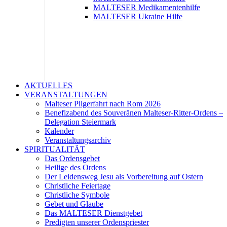
MALTESER Medikamentenhilfe
MALTESER Ukraine Hilfe
AKTUELLES
VERANSTALTUNGEN
Malteser Pilgerfahrt nach Rom 2026
Benefizabend des Souveränen Malteser-Ritter-Ordens –
Delegation Steiermark
Kalender
Veranstaltungsarchiv
SPIRITUALITÄT
Das Ordensgebet
Heilige des Ordens
Der Leidensweg Jesu als Vorbereitung auf Ostern
Christliche Feiertage
Christliche Symbole
Gebet und Glaube
Das MALTESER Dienstgebet
Predigten unserer Ordenspriester