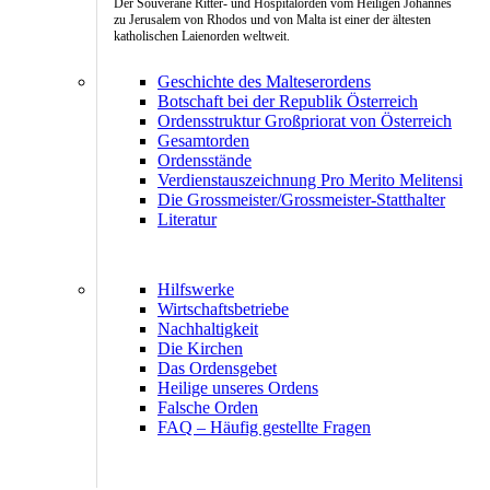
Der Souveräne Ritter- und Hospitalorden vom Heiligen Johannes
zu Jerusalem von Rhodos und von Malta ist einer der ältesten
katholischen Laienorden weltweit.
Geschichte des Malteserordens
Botschaft bei der Republik Österreich
Ordensstruktur Großpriorat von Österreich
Gesamtorden
Ordensstände
Verdienstauszeichnung Pro Merito Melitensi
Die Grossmeister/Grossmeister-Statthalter
Literatur
Hilfswerke
Wirtschaftsbetriebe
Nachhaltigkeit
Die Kirchen
Das Ordensgebet
Heilige unseres Ordens
Falsche Orden
FAQ – Häufig gestellte Fragen