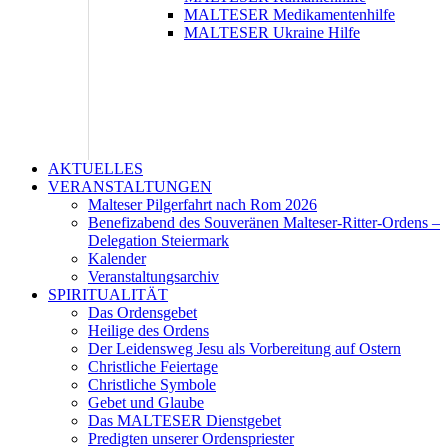
MALTESER Medikamentenhilfe
MALTESER Ukraine Hilfe
AKTUELLES
VERANSTALTUNGEN
Malteser Pilgerfahrt nach Rom 2026
Benefizabend des Souveränen Malteser-Ritter-Ordens –
Delegation Steiermark
Kalender
Veranstaltungsarchiv
SPIRITUALITÄT
Das Ordensgebet
Heilige des Ordens
Der Leidensweg Jesu als Vorbereitung auf Ostern
Christliche Feiertage
Christliche Symbole
Gebet und Glaube
Das MALTESER Dienstgebet
Predigten unserer Ordenspriester