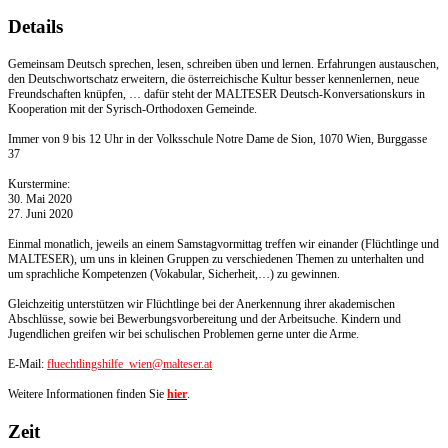
Details
Gemeinsam Deutsch sprechen, lesen, schreiben üben und lernen. Erfahrungen austauschen,
den Deutschwortschatz erweitern, die österreichische Kultur besser kennenlernen, neue
Freundschaften knüpfen, … dafür steht der MALTESER Deutsch-Konversationskurs in
Kooperation mit der Syrisch-Orthodoxen Gemeinde.
Immer von 9 bis 12 Uhr in der Volksschule Notre Dame de Sion, 1070 Wien, Burggasse
37
Kurstermine:
30. Mai 2020
27. Juni 2020
Einmal monatlich, jeweils an einem Samstagvormittag treffen wir einander (Flüchtlinge und
MALTESER), um uns in kleinen Gruppen zu verschiedenen Themen zu unterhalten und
um sprachliche Kompetenzen (Vokabular, Sicherheit,…) zu gewinnen.
Gleichzeitig unterstützen wir Flüchtlinge bei der Anerkennung ihrer akademischen
Abschlüsse, sowie bei Bewerbungsvorbereitung und der Arbeitsuche. Kindern und
Jugendlichen greifen wir bei schulischen Problemen gerne unter die Arme.
E-Mail:
fluechtlingshilfe_wien@malteser.at
Weitere Informationen finden Sie
hier
.
Zeit