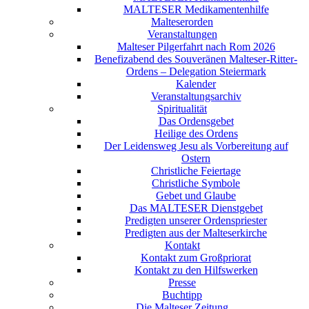
MALTESER Medikamentenhilfe
Malteserorden
Veranstaltungen
Malteser Pilgerfahrt nach Rom 2026
Benefizabend des Souveränen Malteser-Ritter-
Ordens – Delegation Steiermark
Kalender
Veranstaltungsarchiv
Spiritualität
Das Ordensgebet
Heilige des Ordens
Der Leidensweg Jesu als Vorbereitung auf
Ostern
Christliche Feiertage
Christliche Symbole
Gebet und Glaube
Das MALTESER Dienstgebet
Predigten unserer Ordenspriester
Predigten aus der Malteserkirche
Kontakt
Kontakt zum Großpriorat
Kontakt zu den Hilfswerken
Presse
Buchtipp
Die Malteser Zeitung