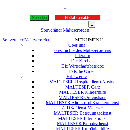
+
Spenden
Notfallkontakte
Souveräner Malteserorden
Souveräner Malteserorden
MENU
MENU
Über uns
Geschichte des Malteserordens
Literatur
Die Kirchen
Die Wirtschaftsbetriebe
Falsche Orden
Hilfswerke
MALTESER Hospitaldienst Austria
MALTESER Care
MALTESER Kinderhilfe
MALTESER Ordenshaus
MALTESER Alten- und Krankendienst
AIDS-Dienst Malteser
MALTESER Betreuungsdienst
MALTESER International
MALTESER Palliativdienst
MALTESER Rumänienhilfe