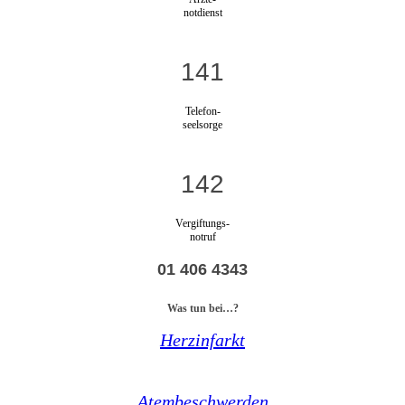
notdienst
141
Telefon-
seelsorge
142
Vergiftungs-
notruf
01 406 4343
Was tun bei…?
Herzinfarkt
Atembeschwerden