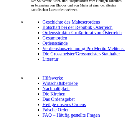
Der Souveräne Ritter- und Hospitalorden vom Heiligen Johannes
zu Jerusalem von Rhodos und von Malta ist einer der ältesten
katholischen Laienorden weltweit.
Geschichte des Malteserordens
Botschaft bei der Republik Österreich
Ordensstruktur Großpriorat von Österreich
Gesamtorden
Ordensstände
Verdienstauszeichnung Pro Merito Melitensi
Die Grossmeister/Grossmeister-Statthalter
Literatur
Hilfswerke
Wirtschaftsbetriebe
Nachhaltigkeit
Die Kirchen
Das Ordensgebet
Heilige unseres Ordens
Falsche Orden
FAQ – Häufig gestellte Fragen