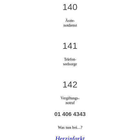
140
Ärzte-
notdienst
141
Telefon-
seelsorge
142
Vergiftungs-
notruf
01 406 4343
Was tun bei…?
Herzinfarkt