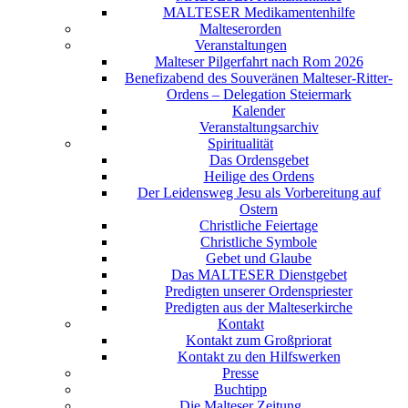
MALTESER Medikamentenhilfe
Malteserorden
Veranstaltungen
Malteser Pilgerfahrt nach Rom 2026
Benefizabend des Souveränen Malteser-Ritter-
Ordens – Delegation Steiermark
Kalender
Veranstaltungsarchiv
Spiritualität
Das Ordensgebet
Heilige des Ordens
Der Leidensweg Jesu als Vorbereitung auf
Ostern
Christliche Feiertage
Christliche Symbole
Gebet und Glaube
Das MALTESER Dienstgebet
Predigten unserer Ordenspriester
Predigten aus der Malteserkirche
Kontakt
Kontakt zum Großpriorat
Kontakt zu den Hilfswerken
Presse
Buchtipp
Die Malteser Zeitung