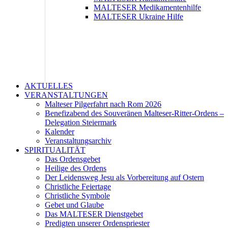
MALTESER Medikamentenhilfe
MALTESER Ukraine Hilfe
AKTUELLES
VERANSTALTUNGEN
Malteser Pilgerfahrt nach Rom 2026
Benefizabend des Souveränen Malteser-Ritter-Ordens –
Delegation Steiermark
Kalender
Veranstaltungsarchiv
SPIRITUALITÄT
Das Ordensgebet
Heilige des Ordens
Der Leidensweg Jesu als Vorbereitung auf Ostern
Christliche Feiertage
Christliche Symbole
Gebet und Glaube
Das MALTESER Dienstgebet
Predigten unserer Ordenspriester