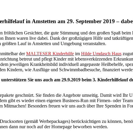
rhilfelauf in Amstetten am 29. September 2019 – dabei
len fröhlichen Gesichter, die gute Stimmung und den großen Spaß beim 
von Ihnen waren live da­bei. Dank der großzügigen Hilfe und tatkräfti
n größten Lauf in Amstetten und Umgebung veranstalten.
nmittelbar der
MALTESER Kinderhilfe
im
Hilde Umdasch Haus
zugut
richtung betreut und pflegt Kinder mit lebensverkürzenden Erkranku
dem jeweiligen Krankheitsbild individuell angepasste Heilbehelfe, spez
t den Kindern, wie Ausflüge und Schwimmbadbesuche, finanziert werde
e unterstützen Sie uns auch am 29.9.2019 beim 3. Kinderhilfelauf d
pakete geschnürt. Sie finden die Angebote umseitig. Damit wird Ihr 
dem gibt es wieder einen eigenen Business-Run mit Firmen- oder Teamw
m Mitmachen! Besonders freuen wir uns auch über Ihre Spenden in For
Drucksorten (gemäß Werbepackages) berücksichtigen zu können, benöt
önnen dann nur noch auf der Homepage beworben werden.