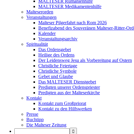
MALTESER Rumänienhilfe
MALTESER Medikamentenhilfe
Malteserorden
Veranstaltungen
Malteser Pilgerfahrt nach Rom 2026
Benefizabend des Souveränen Malteser-Ritter-Ord
Kalender
Veranstaltungsarchiv
Spiritualität
Das Ordensgebet
Heilige des Ordens
Der Leidensweg Jesu als Vorbereitung auf Ostern
Christliche Feiertage
Christliche Symbole
Gebet und Glaube
Das MALTESER Dienstgebet
Predigten unserer Ordenspriester
Predigten aus der Malteserkirche
Kontakt
Kontakt zum Großpriorat
Kontakt zu den Hilfswerken
Presse
Buchtipp
Die Malteser Zeitung