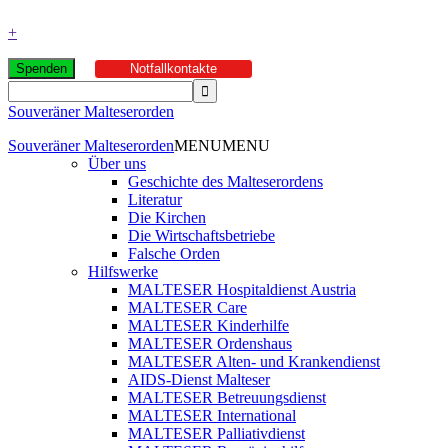
+
Spenden
Notfallkontakte
Souveräner Malteserorden
Souveräner Malteserorden
MENU
MENU
Über uns
Geschichte des Malteserordens
Literatur
Die Kirchen
Die Wirtschaftsbetriebe
Falsche Orden
Hilfswerke
MALTESER Hospitaldienst Austria
MALTESER Care
MALTESER Kinderhilfe
MALTESER Ordenshaus
MALTESER Alten- und Krankendienst
AIDS-Dienst Malteser
MALTESER Betreuungsdienst
MALTESER International
MALTESER Palliativdienst