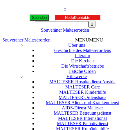
+
Spenden
Notfallkontakte
Souveräner Malteserorden
Souveräner Malteserorden
MENU
MENU
Über uns
Geschichte des Malteserordens
Literatur
Die Kirchen
Die Wirtschaftsbetriebe
Falsche Orden
Hilfswerke
MALTESER Hospitaldienst Austria
MALTESER Care
MALTESER Kinderhilfe
MALTESER Ordenshaus
MALTESER Alten- und Krankendienst
AIDS-Dienst Malteser
MALTESER Betreuungsdienst
MALTESER International
MALTESER Palliativdienst
MALTESER Rumänienhilfe