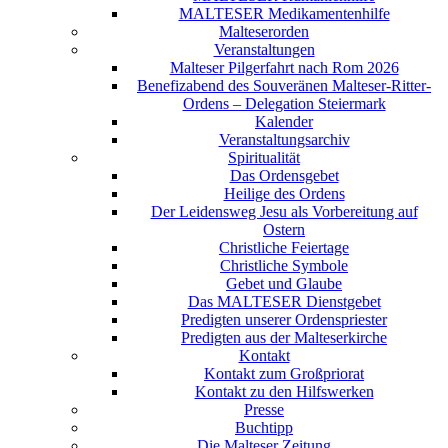
MALTESER Medikamentenhilfe
Malteserorden
Veranstaltungen
Malteser Pilgerfahrt nach Rom 2026
Benefizabend des Souveränen Malteser-Ritter-
Ordens – Delegation Steiermark
Kalender
Veranstaltungsarchiv
Spiritualität
Das Ordensgebet
Heilige des Ordens
Der Leidensweg Jesu als Vorbereitung auf
Ostern
Christliche Feiertage
Christliche Symbole
Gebet und Glaube
Das MALTESER Dienstgebet
Predigten unserer Ordenspriester
Predigten aus der Malteserkirche
Kontakt
Kontakt zum Großpriorat
Kontakt zu den Hilfswerken
Presse
Buchtipp
Die Malteser Zeitung