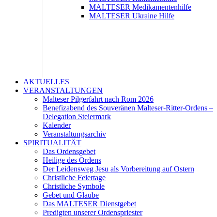
MALTESER Medikamentenhilfe
MALTESER Ukraine Hilfe
AKTUELLES
VERANSTALTUNGEN
Malteser Pilgerfahrt nach Rom 2026
Benefizabend des Souveränen Malteser-Ritter-Ordens –
Delegation Steiermark
Kalender
Veranstaltungsarchiv
SPIRITUALITÄT
Das Ordensgebet
Heilige des Ordens
Der Leidensweg Jesu als Vorbereitung auf Ostern
Christliche Feiertage
Christliche Symbole
Gebet und Glaube
Das MALTESER Dienstgebet
Predigten unserer Ordenspriester