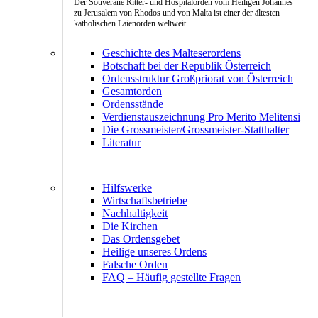
Der Souveräne Ritter- und Hospitalorden vom Heiligen Johannes
zu Jerusalem von Rhodos und von Malta ist einer der ältesten
katholischen Laienorden weltweit.
Geschichte des Malteserordens
Botschaft bei der Republik Österreich
Ordensstruktur Großpriorat von Österreich
Gesamtorden
Ordensstände
Verdienstauszeichnung Pro Merito Melitensi
Die Grossmeister/Grossmeister-Statthalter
Literatur
Hilfswerke
Wirtschaftsbetriebe
Nachhaltigkeit
Die Kirchen
Das Ordensgebet
Heilige unseres Ordens
Falsche Orden
FAQ – Häufig gestellte Fragen