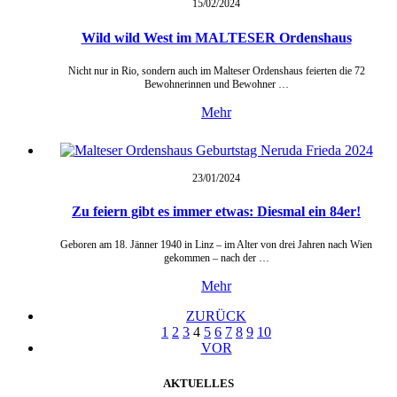
15/02/
2024
Wild wild West im MALTESER Ordenshaus
Nicht nur in Rio, sondern auch im Malteser Ordenshaus feierten die 72
Bewohnerinnen und Bewohner …
Mehr
23/01/
2024
Zu feiern gibt es immer etwas: Diesmal ein 84er!
Geboren am 18. Jänner 1940 in Linz – im Alter von drei Jahren nach Wien
gekommen – nach der …
Mehr
ZURÜCK
1
2
3
4
5
6
7
8
9
10
VOR
AKTUELLES