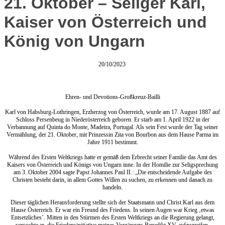
21. Oktober – Seliger Karl,
Kaiser von Österreich und
König von Ungarn
20/10/2023
Ehren- und Devotions-Großkreuz-Bailli
Karl von Habsburg-Lothringen, Erzherzog von Österreich, wurde am 17. August 1887 auf
Schloss Persenbeug in Niederösterreich geboren. Er starb am 1. April 1922 in der
Verbannung auf Quinta do Monte, Madeira, Portugal. Als sein Fest wurde der Tag seiner
Vermählung, der 21. Oktober, mit Prinzessin Zita von Bourbon aus dem Hause Parma im
Jahre 1911 bestimmt.
Während des Ersten Weltkriegs hatte er gemäß dem Erbrecht seiner Familie das Amt des
Kaisers von Österreich und Königs von Ungarn inne. In der Homilie zur Seligsprechung
am 3. Oktober 2004 sagte Papst Johannes Paul II.: „Die entscheidende Aufgabe des
Christen besteht darin, in allem Gottes Willen zu suchen, zu erkennen und danach zu
handeln.
Dieser täglichen Herausforderung stellte sich der Staatsmann und Christ Karl aus dem
Hause Österreich. Er war ein Freund des Friedens. In seinen Augen war Krieg ‚etwas
Entsetzliches’. Mitten in den Stürmen des Ersten Weltkriegs an die Regierung gelangt,