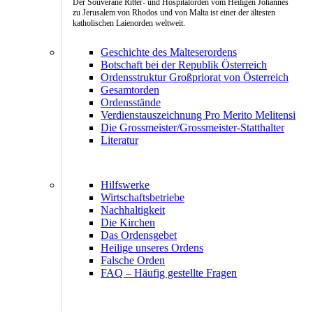
Der Souveräne Ritter- und Hospitalorden vom Heiligen Johannes
zu Jerusalem von Rhodos und von Malta ist einer der ältesten
katholischen Laienorden weltweit.
Geschichte des Malteserordens
Botschaft bei der Republik Österreich
Ordensstruktur Großpriorat von Österreich
Gesamtorden
Ordensstände
Verdienstauszeichnung Pro Merito Melitensi
Die Grossmeister/Grossmeister-Statthalter
Literatur
Hilfswerke
Wirtschaftsbetriebe
Nachhaltigkeit
Die Kirchen
Das Ordensgebet
Heilige unseres Ordens
Falsche Orden
FAQ – Häufig gestellte Fragen