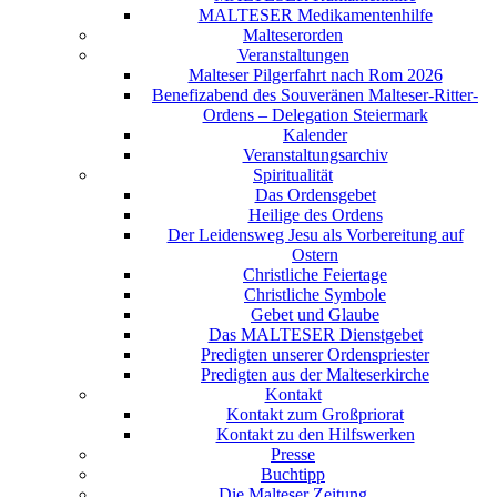
MALTESER Medikamentenhilfe
Malteserorden
Veranstaltungen
Malteser Pilgerfahrt nach Rom 2026
Benefizabend des Souveränen Malteser-Ritter-
Ordens – Delegation Steiermark
Kalender
Veranstaltungsarchiv
Spiritualität
Das Ordensgebet
Heilige des Ordens
Der Leidensweg Jesu als Vorbereitung auf
Ostern
Christliche Feiertage
Christliche Symbole
Gebet und Glaube
Das MALTESER Dienstgebet
Predigten unserer Ordenspriester
Predigten aus der Malteserkirche
Kontakt
Kontakt zum Großpriorat
Kontakt zu den Hilfswerken
Presse
Buchtipp
Die Malteser Zeitung