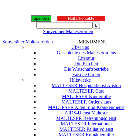
+
Spenden
Notfallkontakte
Souveräner Malteserorden
Souveräner Malteserorden
MENU
MENU
Über uns
Geschichte des Malteserordens
Literatur
Die Kirchen
Die Wirtschaftsbetriebe
Falsche Orden
Hilfswerke
MALTESER Hospitaldienst Austria
MALTESER Care
MALTESER Kinderhilfe
MALTESER Ordenshaus
MALTESER Alten- und Krankendienst
AIDS-Dienst Malteser
MALTESER Betreuungsdienst
MALTESER International
MALTESER Palliativdienst
MALTESER Rumänienhilfe