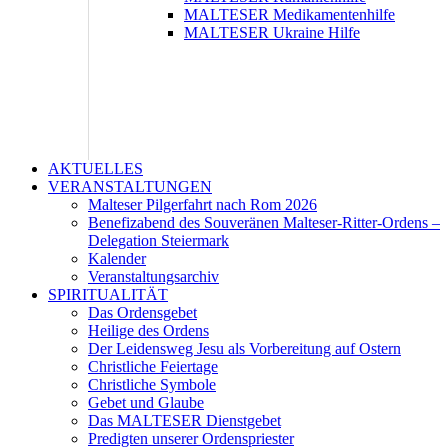
MALTESER Medikamentenhilfe
MALTESER Ukraine Hilfe
AKTUELLES
VERANSTALTUNGEN
Malteser Pilgerfahrt nach Rom 2026
Benefizabend des Souveränen Malteser-Ritter-Ordens –
Delegation Steiermark
Kalender
Veranstaltungsarchiv
SPIRITUALITÄT
Das Ordensgebet
Heilige des Ordens
Der Leidensweg Jesu als Vorbereitung auf Ostern
Christliche Feiertage
Christliche Symbole
Gebet und Glaube
Das MALTESER Dienstgebet
Predigten unserer Ordenspriester