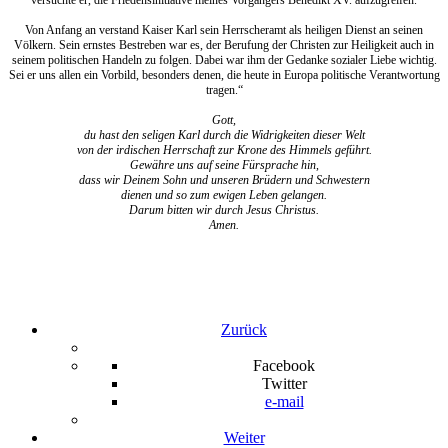
versuchte er, die Friedensinitiative meines Vorgängers Benedikt XV. aufzugreifen.
Von Anfang an verstand Kaiser Karl sein Herrscheramt als heiligen Dienst an seinen
Völkern. Sein ernstes Bestreben war es, der Berufung der Christen zur Heiligkeit auch in
seinem politischen Handeln zu folgen. Dabei war ihm der Gedanke sozialer Liebe wichtig.
Sei er uns allen ein Vorbild, besonders denen, die heute in Europa politische Verantwortung
tragen.“
Gott,
du hast den seligen Karl durch die Widrigkeiten dieser Welt
von der irdischen Herrschaft zur Krone des Himmels geführt.
Gewähre uns auf seine Fürsprache hin,
dass wir Deinem Sohn und unseren Brüdern und Schwestern
dienen und so zum ewigen Leben gelangen.
Darum bitten wir durch Jesus Christus.
Amen.
Zurück
Facebook
Twitter
e-mail
Weiter