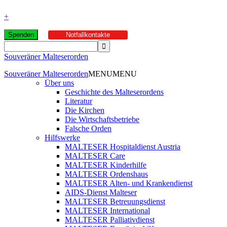
+
Spenden
Notfallkontakte
Souveräner Malteserorden
Souveräner Malteserorden
MENU
MENU
Über uns
Geschichte des Malteserordens
Literatur
Die Kirchen
Die Wirtschaftsbetriebe
Falsche Orden
Hilfswerke
MALTESER Hospitaldienst Austria
MALTESER Care
MALTESER Kinderhilfe
MALTESER Ordenshaus
MALTESER Alten- und Krankendienst
AIDS-Dienst Malteser
MALTESER Betreuungsdienst
MALTESER International
MALTESER Palliativdienst