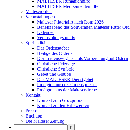
MALTESER Rumänienhilfe
MALTESER Medikamentenhilfe
Malteserorden
Veranstaltungen
Malteser Pilgerfahrt nach Rom 2026
Benefizabend des Souveränen Malteser-Ritter-Ord
Kalender
Veranstaltungsarchiv
Spiritualität
Das Ordensgebet
Heilige des Ordens
Der Leidensweg Jesu als Vorbereitung auf Ostern
Christliche Feiertage
Christliche Symbole
Gebet und Glaube
Das MALTESER Dienstgebet
Predigten unserer Ordenspriester
Predigten aus der Malteserkirche
Kontakt
Kontakt zum Großpriorat
Kontakt zu den Hilfswerken
Presse
Buchtipp
Die Malteser Zeitung