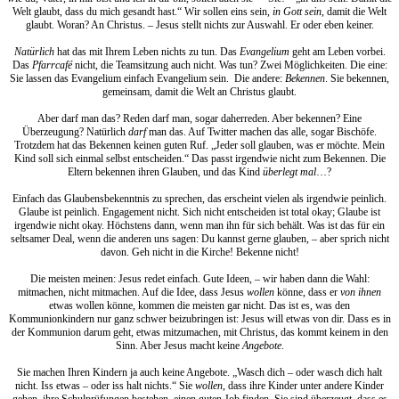
Welt glaubt, dass du mich gesandt hast.“ Wir sollen eins sein,
in Gott sein
, damit die Welt
glaubt. Woran? An Christus. – Jesus stellt nichts zur Auswahl. Er oder eben keiner.
Natürlich
hat das mit Ihrem Leben nichts zu tun. Das
Evangelium
geht am Leben vorbei.
Das
Pfarrcafé
nicht, die Teamsitzung auch nicht. Was tun? Zwei Möglichkeiten. Die eine:
Sie lassen das Evangelium einfach Evangelium sein. Die andere:
Bekennen
. Sie bekennen,
gemeinsam, damit die Welt an Christus glaubt.
Aber darf man das? Reden darf man, sogar daherreden. Aber bekennen? Eine
Überzeugung? Natürlich
darf
man das. Auf Twitter machen das alle, sogar Bischöfe.
Trotzdem hat das Bekennen keinen guten Ruf. „Jeder soll glauben, was er möchte. Mein
Kind soll sich einmal selbst entscheiden.“ Das passt irgendwie nicht zum Bekennen. Die
Eltern bekennen ihren Glauben, und das Kind
überlegt mal
…?
Einfach das Glaubensbekenntnis zu sprechen, das erscheint vielen als irgendwie peinlich.
Glaube ist peinlich. Engagement nicht. Sich nicht entscheiden ist total okay; Glaube ist
irgendwie nicht okay. Höchstens dann, wenn man ihn für sich behält. Was ist das für ein
seltsamer Deal, wenn die anderen uns sagen: Du kannst gerne glauben, – aber sprich nicht
davon. Geh nicht in die Kirche! Bekenne nicht!
Die meisten meinen: Jesus redet einfach. Gute Ideen, – wir haben dann die Wahl:
mitmachen, nicht mitmachen. Auf die Idee, dass Jesus
wollen
könne, dass er
von ihnen
etwas wollen könne, kommen die meisten gar nicht. Das ist es, was den
Kommunionkindern nur ganz schwer beizubringen ist: Jesus will etwas von dir. Dass es in
der Kommunion darum geht, etwas mitzumachen, mit Christus, das kommt keinem in den
Sinn. Aber Jesus macht keine
Angebote
.
Sie machen Ihren Kindern ja auch keine Angebote. „Wasch dich – oder wasch dich halt
nicht. Iss etwas – oder iss halt nichts.“ Sie
wollen
, dass ihre Kinder unter andere Kinder
gehen, ihre Schulprüfungen bestehen, einen guten Job finden. Sie sind überzeugt, dass es