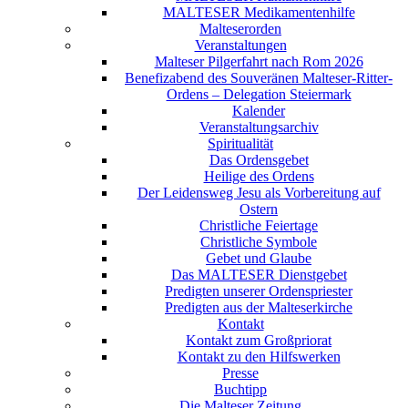
MALTESER Medikamentenhilfe
Malteserorden
Veranstaltungen
Malteser Pilgerfahrt nach Rom 2026
Benefizabend des Souveränen Malteser-Ritter-
Ordens – Delegation Steiermark
Kalender
Veranstaltungsarchiv
Spiritualität
Das Ordensgebet
Heilige des Ordens
Der Leidensweg Jesu als Vorbereitung auf
Ostern
Christliche Feiertage
Christliche Symbole
Gebet und Glaube
Das MALTESER Dienstgebet
Predigten unserer Ordenspriester
Predigten aus der Malteserkirche
Kontakt
Kontakt zum Großpriorat
Kontakt zu den Hilfswerken
Presse
Buchtipp
Die Malteser Zeitung