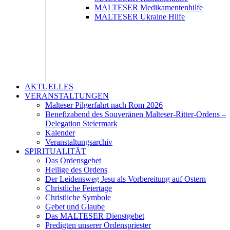
MALTESER Medikamentenhilfe
MALTESER Ukraine Hilfe
AKTUELLES
VERANSTALTUNGEN
Malteser Pilgerfahrt nach Rom 2026
Benefizabend des Souveränen Malteser-Ritter-Ordens –
Delegation Steiermark
Kalender
Veranstaltungsarchiv
SPIRITUALITÄT
Das Ordensgebet
Heilige des Ordens
Der Leidensweg Jesu als Vorbereitung auf Ostern
Christliche Feiertage
Christliche Symbole
Gebet und Glaube
Das MALTESER Dienstgebet
Predigten unserer Ordenspriester