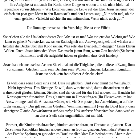
Ihre Aufgabe ist und auch Ihr Recht, diese Dinge zu wollen und sie nicht bloß mal
irgendwie vorzuschlagen. – Wie kommen dann die Leute auf die Idee, Jesus sei einer, der
einfach ein paar gute Ideen in den Raum stellt und den Leuten sagt: „Nun seht mal, ob die
euch gefallen. Vielleicht möchtet ihr mal mitmachen. Wenn nicht, auch gut.“
Die Sonntagsmesse ist kein Vorschlag. Sie ist eine Pflicht.
Sie erleben alle die Unklarheit dieser Zeit. Was ist zu tun? Was ist jetzt das Wichtigste? Wie
kann es gehen? Wir stecken zwischen Ratlosigkeit und Ausweglosigkeit und würden am
liebsten die Decke über den Kopf ziehen. Was setzt das Evangelium dagegen? Einen klaren
Willen. Taten. Jesus
bittet
den Vater. Das macht ja nur Sinn, wenn Gott handelt (Sie beten
nicht mehr, weil Sie aufgehört haben zu glauben, dass Gott handelt).
Jesus handelt auch selbst. Achten Sie einmal auf die Tätigkeiten, die in diesem Evangelium
vorkommen: Glauben. Eins sein. Bei ihm sein. Wollen. Schauen. Erkennen. Kundtun.
Jesus ist doch kein freundlicher Achselzucker!
Er will, dass seine Leute eins sind. Dass sie glauben. Und zwar damit die Welt glaubt.
Nicht irgendwas. Das Richtige. Er will, dass wir eins sind, damit die anderen an den
wahren Gott glauben können. Sie hier sind der Grund für das Heil anderer. Ihr Handeln hat
Konsequenzen für andere. Das gilt nicht nur in Umweltfragen (Ihr Fleischkonsum hat
Auswirkungen auf die Amazonaswälder; wie viel Sie posten, hat Auswirkungen auf die
Erderwärmung). Das gilt auch im Glauben. Wenn man annimmt (was die Bibel lehrt), dass
der eigene Glaube
Auswirkungen auf das ewige Heil anderer Menschen
hat, dann wird es
an dieser Stelle sehr ungemütlich. Tut mir leid.
Priester, die Kinder missbrauchen, hindern andere daran, an Christus zu glauben. Klar.
Zerstrittene Katholiken hindern andere daran, an Gott zu glauben. Auch klar? Wenn es in
der Familie Spaltungen gibt oder im Dorf, ist allen klar: Das bedroht uns. Aber in der