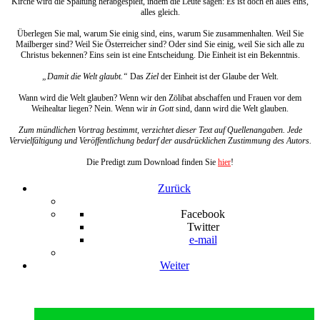
Kirche wird die Spaltung herabgespielt, indem die Leute sagen: Es ist doch eh alles eins,
alles gleich.
Überlegen Sie mal, warum Sie einig sind, eins, warum Sie zusammenhalten. Weil Sie
Mailberger sind? Weil Sie Österreicher sind? Oder sind Sie einig, weil Sie sich alle zu
Christus bekennen? Eins sein ist eine Entscheidung. Die Einheit ist ein Bekenntnis.
„Damit die Welt glaubt.“
Das
Ziel
der Einheit ist der Glaube der Welt.
Wann wird die Welt glauben? Wenn wir den Zölibat abschaffen und Frauen vor dem
Weihealtar liegen? Nein. Wenn wir
in Gott
sind, dann wird die Welt glauben.
Zum mündlichen Vortrag bestimmt, verzichtet dieser Text auf Quellenangaben. Jede
Vervielfältigung und Veröffentlichung bedarf der ausdrücklichen Zustimmung des Autors.
Die Predigt zum Download finden Sie
hier
!
Zurück
Facebook
Twitter
e-mail
Weiter