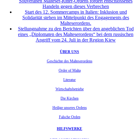
Souveränen Malteser-Ritter-Ordens fordert entschlossenes
Handeln gegen dieses Verbrechen
Start des 12. Sommercamps in Italien: Inklusion und
Solidarität stehen im Mittelpunkt des Engagements des
Malteserordens.
Stellungnahme zu den Berichten über den angeblichen Tod
eines „Diplomaten des Malteserordens“ bei dem russischen
Angriff vom 24. Juli in der Region Kiew
ÜBER UNS
Geschichte des Malteserordens
Order of Malta
Literatur
Wirtschaftsbetriebe
Die Kirchen
Heilige unseres Ordens
Falsche Orden
HILFSWERKE