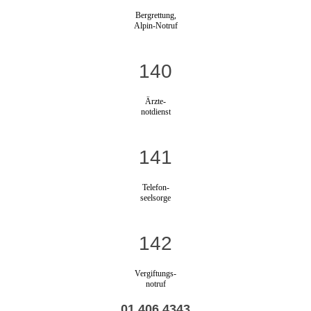
Bergrettung,
Alpin-Notruf
140
Ärzte-
notdienst
141
Telefon-
seelsorge
142
Vergiftungs-
notruf
01 406 4343