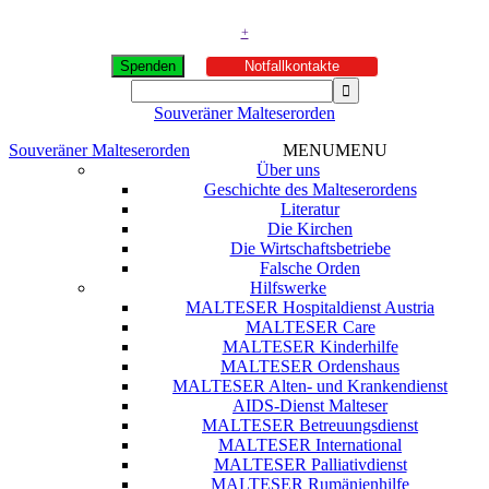
+
Spenden
Notfallkontakte
Souveräner Malteserorden
Souveräner Malteserorden
MENU
MENU
Über uns
Geschichte des Malteserordens
Literatur
Die Kirchen
Die Wirtschaftsbetriebe
Falsche Orden
Hilfswerke
MALTESER Hospitaldienst Austria
MALTESER Care
MALTESER Kinderhilfe
MALTESER Ordenshaus
MALTESER Alten- und Krankendienst
AIDS-Dienst Malteser
MALTESER Betreuungsdienst
MALTESER International
MALTESER Palliativdienst
MALTESER Rumänienhilfe