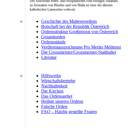
Der Souveräne Ritter- und Hospitalorden vom Heiligen Johannes
zu Jerusalem von Rhodos und von Malta ist einer der ältesten
katholischen Laienorden weltweit.
Geschichte des Malteserordens
Botschaft bei der Republik Österreich
Ordensstruktur Großpriorat von Österreich
Gesamtorden
Ordensstände
Verdienstauszeichnung Pro Merito Melitensi
Die Grossmeister/Grossmeister-Statthalter
Literatur
Hilfswerke
Wirtschaftsbetriebe
Nachhaltigkeit
Die Kirchen
Das Ordensgebet
Heilige unseres Ordens
Falsche Orden
FAQ – Häufig gestellte Fragen