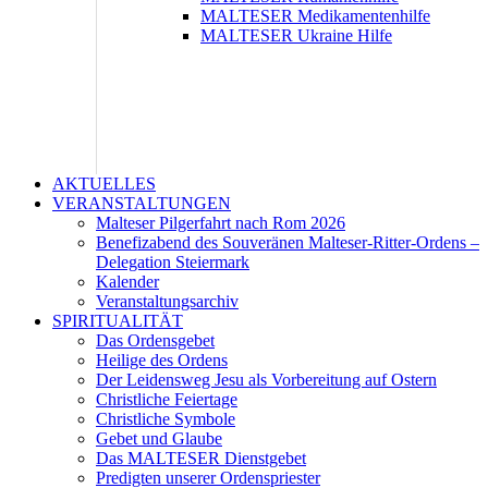
MALTESER Medikamentenhilfe
MALTESER Ukraine Hilfe
AKTUELLES
VERANSTALTUNGEN
Malteser Pilgerfahrt nach Rom 2026
Benefizabend des Souveränen Malteser-Ritter-Ordens –
Delegation Steiermark
Kalender
Veranstaltungsarchiv
SPIRITUALITÄT
Das Ordensgebet
Heilige des Ordens
Der Leidensweg Jesu als Vorbereitung auf Ostern
Christliche Feiertage
Christliche Symbole
Gebet und Glaube
Das MALTESER Dienstgebet
Predigten unserer Ordenspriester