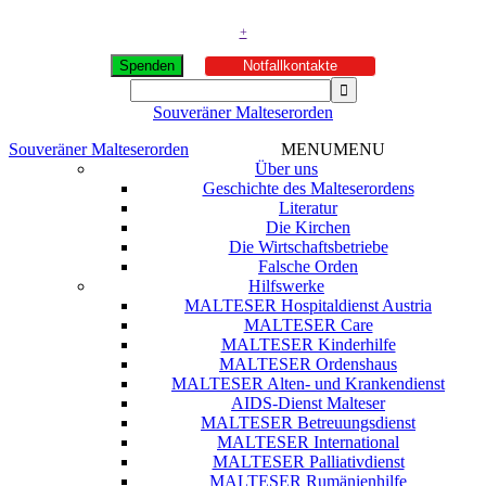
+
Spenden
Notfallkontakte
Souveräner Malteserorden
Souveräner Malteserorden
MENU
MENU
Über uns
Geschichte des Malteserordens
Literatur
Die Kirchen
Die Wirtschaftsbetriebe
Falsche Orden
Hilfswerke
MALTESER Hospitaldienst Austria
MALTESER Care
MALTESER Kinderhilfe
MALTESER Ordenshaus
MALTESER Alten- und Krankendienst
AIDS-Dienst Malteser
MALTESER Betreuungsdienst
MALTESER International
MALTESER Palliativdienst
MALTESER Rumänienhilfe