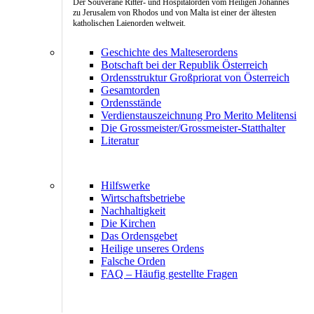
Der Souveräne Ritter- und Hospitalorden vom Heiligen Johannes
zu Jerusalem von Rhodos und von Malta ist einer der ältesten
katholischen Laienorden weltweit.
Geschichte des Malteserordens
Botschaft bei der Republik Österreich
Ordensstruktur Großpriorat von Österreich
Gesamtorden
Ordensstände
Verdienstauszeichnung Pro Merito Melitensi
Die Grossmeister/Grossmeister-Statthalter
Literatur
Hilfswerke
Wirtschaftsbetriebe
Nachhaltigkeit
Die Kirchen
Das Ordensgebet
Heilige unseres Ordens
Falsche Orden
FAQ – Häufig gestellte Fragen