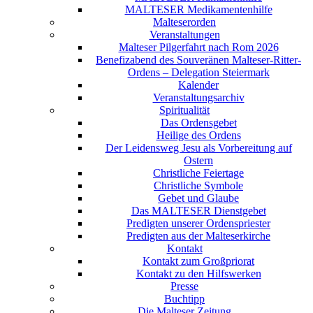
MALTESER Medikamentenhilfe
Malteserorden
Veranstaltungen
Malteser Pilgerfahrt nach Rom 2026
Benefizabend des Souveränen Malteser-Ritter-
Ordens – Delegation Steiermark
Kalender
Veranstaltungsarchiv
Spiritualität
Das Ordensgebet
Heilige des Ordens
Der Leidensweg Jesu als Vorbereitung auf
Ostern
Christliche Feiertage
Christliche Symbole
Gebet und Glaube
Das MALTESER Dienstgebet
Predigten unserer Ordenspriester
Predigten aus der Malteserkirche
Kontakt
Kontakt zum Großpriorat
Kontakt zu den Hilfswerken
Presse
Buchtipp
Die Malteser Zeitung