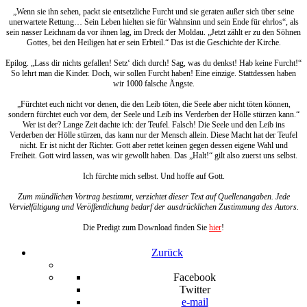
„Wenn sie ihn sehen, packt sie entsetzliche Furcht und sie geraten außer sich über seine
unerwartete Rettung… Sein Leben hielten sie für Wahnsinn und sein Ende für ehrlos“, als
sein nasser Leichnam da vor ihnen lag, im Dreck der Moldau. „Jetzt zählt er zu den Söhnen
Gottes, bei den Heiligen hat er sein Erbteil.“ Das ist die Geschichte der Kirche.
Epilog. „Lass dir nichts gefallen! Setz‘ dich durch! Sag, was du denkst! Hab keine Furcht!“
So lehrt man die Kinder. Doch, wir sollen Furcht haben! Eine einzige. Stattdessen haben
wir 1000 falsche Ängste.
„Fürchtet euch nicht vor denen, die den Leib töten, die Seele aber nicht töten können,
sondern fürchtet euch vor dem, der Seele und Leib ins Verderben der Hölle stürzen kann.“
Wer ist der? Lange Zeit dachte ich: der Teufel. Falsch! Die Seele und den Leib ins
Verderben der Hölle stürzen, das kann nur der Mensch allein. Diese Macht hat der Teufel
nicht. Er ist nicht der Richter. Gott aber rettet keinen gegen dessen eigene Wahl und
Freiheit. Gott wird lassen, was wir gewollt haben. Das „Halt!“ gilt also zuerst uns selbst.
Ich fürchte mich selbst. Und hoffe auf Gott.
Zum mündlichen Vortrag bestimmt, verzichtet dieser Text auf Quellenangaben. Jede
Vervielfältigung und Veröffentlichung bedarf der ausdrücklichen Zustimmung des Autors.
Die Predigt zum Download finden Sie
hier
!
Zurück
Facebook
Twitter
e-mail