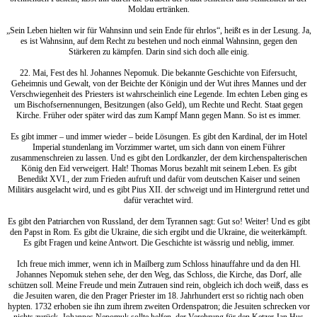
Moldau ertränken.
„Sein Leben hielten wir für Wahnsinn und sein Ende für ehrlos“, heißt es in der Lesung. Ja,
es ist Wahnsinn, auf dem Recht zu bestehen und noch einmal Wahnsinn, gegen den
Stärkeren zu kämpfen. Darin sind sich doch alle einig.
22. Mai, Fest des hl. Johannes Nepomuk. Die bekannte Geschichte von Eifersucht,
Geheimnis und Gewalt, von der Beichte der Königin und der Wut ihres Mannes und der
Verschwiegenheit des Priesters ist wahrscheinlich eine Legende. Im echten Leben ging es
um Bischofsernennungen, Besitzungen (also Geld), um Rechte und Recht. Staat gegen
Kirche. Früher oder später wird das zum Kampf Mann gegen Mann. So ist es immer.
Es gibt immer – und immer wieder – beide Lösungen. Es gibt den Kardinal, der im Hotel
Imperial stundenlang im Vorzimmer wartet, um sich dann von einem Führer
zusammenschreien zu lassen. Und es gibt den Lordkanzler, der dem kirchenspalterischen
König den Eid verweigert. Halt! Thomas Morus bezahlt mit seinem Leben. Es gibt
Benedikt XVI., der zum Frieden aufruft und dafür vom deutschen Kaiser und seinen
Militärs ausgelacht wird, und es gibt Pius XII. der schweigt und im Hintergrund rettet und
dafür verachtet wird.
Es gibt den Patriarchen von Russland, der dem Tyrannen sagt: Gut so! Weiter! Und es gibt
den Papst in Rom. Es gibt die Ukraine, die sich ergibt und die Ukraine, die weiterkämpft.
Es gibt Fragen und keine Antwort. Die Geschichte ist wässrig und neblig, immer.
Ich freue mich immer, wenn ich in Mailberg zum Schloss hinauffahre und da den Hl.
Johannes Nepomuk stehen sehe, der den Weg, das Schloss, die Kirche, das Dorf, alle
schützen soll. Meine Freude und mein Zutrauen sind rein, obgleich ich doch weiß, dass es
die Jesuiten waren, die den Prager Priester im 18. Jahrhundert erst so richtig nach oben
hypten. 1732 erhoben sie ihn zum ihrem zweiten Ordenspatron; die Jesuiten schrecken vor
nichts zurück. Johannes Nepomuk sollte helfen, der Verehrung für den Ketzer Jan Hus