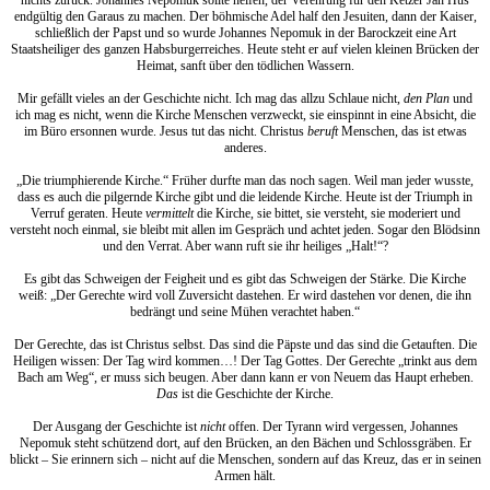
endgültig den Garaus zu machen. Der böhmische Adel half den Jesuiten, dann der Kaiser,
schließlich der Papst und so wurde Johannes Nepomuk in der Barockzeit eine Art
Staatsheiliger des ganzen Habsburgerreiches. Heute steht er auf vielen kleinen Brücken der
Heimat, sanft über den tödlichen Wassern.
Mir gefällt vieles an der Geschichte nicht. Ich mag das allzu Schlaue nicht,
den Plan
und
ich mag es nicht, wenn die Kirche Menschen verzweckt, sie einspinnt in eine Absicht, die
im Büro ersonnen wurde. Jesus tut das nicht. Christus
beruft
Menschen, das ist etwas
anderes.
„Die triumphierende Kirche.“ Früher durfte man das noch sagen. Weil man jeder wusste,
dass es auch die pilgernde Kirche gibt und die leidende Kirche. Heute ist der Triumph in
Verruf geraten. Heute
vermittelt
die Kirche, sie bittet, sie versteht, sie moderiert und
versteht noch einmal, sie bleibt mit allen im Gespräch und achtet jeden. Sogar den Blödsinn
und den Verrat. Aber wann ruft sie ihr heiliges „Halt!“?
Es gibt das Schweigen der Feigheit und es gibt das Schweigen der Stärke. Die Kirche
weiß: „Der Gerechte wird voll Zuversicht dastehen. Er wird dastehen vor denen, die ihn
bedrängt und seine Mühen verachtet haben.“
Der Gerechte, das ist Christus selbst. Das sind die Päpste und das sind die Getauften. Die
Heiligen wissen: Der Tag wird kommen…! Der Tag Gottes. Der Gerechte „trinkt aus dem
Bach am Weg“, er muss sich beugen. Aber dann kann er von Neuem das Haupt erheben.
Das
ist die Geschichte der Kirche.
Der Ausgang der Geschichte ist
nicht
offen. Der Tyrann wird vergessen, Johannes
Nepomuk steht schützend dort, auf den Brücken, an den Bächen und Schlossgräben. Er
blickt – Sie erinnern sich – nicht auf die Menschen, sondern auf das Kreuz, das er in seinen
Armen hält.