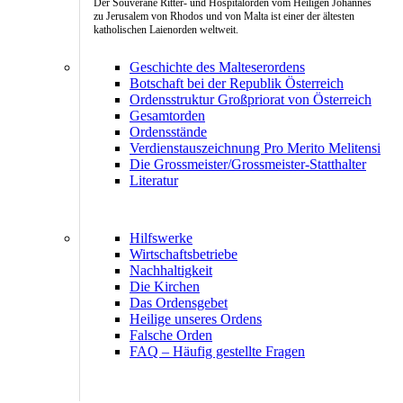
Der Souveräne Ritter- und Hospitalorden vom Heiligen Johannes
zu Jerusalem von Rhodos und von Malta ist einer der ältesten
katholischen Laienorden weltweit.
Geschichte des Malteserordens
Botschaft bei der Republik Österreich
Ordensstruktur Großpriorat von Österreich
Gesamtorden
Ordensstände
Verdienstauszeichnung Pro Merito Melitensi
Die Grossmeister/Grossmeister-Statthalter
Literatur
Hilfswerke
Wirtschaftsbetriebe
Nachhaltigkeit
Die Kirchen
Das Ordensgebet
Heilige unseres Ordens
Falsche Orden
FAQ – Häufig gestellte Fragen