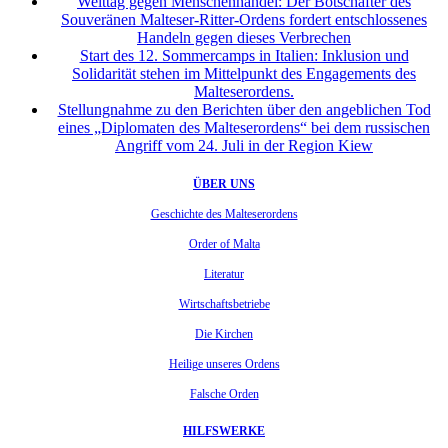
Welttag gegen Menschenhandel: Der Botschafter des
Souveränen Malteser-Ritter-Ordens fordert entschlossenes
Handeln gegen dieses Verbrechen
Start des 12. Sommercamps in Italien: Inklusion und
Solidarität stehen im Mittelpunkt des Engagements des
Malteserordens.
Stellungnahme zu den Berichten über den angeblichen Tod
eines „Diplomaten des Malteserordens“ bei dem russischen
Angriff vom 24. Juli in der Region Kiew
ÜBER UNS
Geschichte des Malteserordens
Order of Malta
Literatur
Wirtschaftsbetriebe
Die Kirchen
Heilige unseres Ordens
Falsche Orden
HILFSWERKE