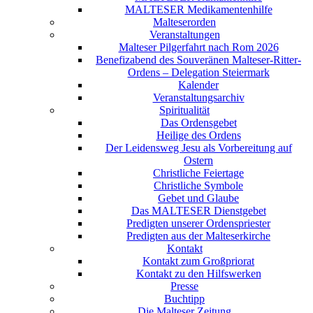
MALTESER Medikamentenhilfe
Malteserorden
Veranstaltungen
Malteser Pilgerfahrt nach Rom 2026
Benefizabend des Souveränen Malteser-Ritter-
Ordens – Delegation Steiermark
Kalender
Veranstaltungsarchiv
Spiritualität
Das Ordensgebet
Heilige des Ordens
Der Leidensweg Jesu als Vorbereitung auf
Ostern
Christliche Feiertage
Christliche Symbole
Gebet und Glaube
Das MALTESER Dienstgebet
Predigten unserer Ordenspriester
Predigten aus der Malteserkirche
Kontakt
Kontakt zum Großpriorat
Kontakt zu den Hilfswerken
Presse
Buchtipp
Die Malteser Zeitung