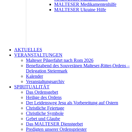
MALTESER Medikamentenhilfe
MALTESER Ukraine Hilfe
AKTUELLES
VERANSTALTUNGEN
Malteser Pilgerfahrt nach Rom 2026
Benefizabend des Souveränen Malteser-Ritter-Ordens –
Delegation Steiermark
Kalender
Veranstaltungsarchiv
SPIRITUALITÄT
Das Ordensgebet
Heilige des Ordens
Der Leidensweg Jesu als Vorbereitung auf Ostern
Christliche Feiertage
Christliche Symbole
Gebet und Glaube
Das MALTESER Dienstgebet
Predigten unserer Ordenspriester