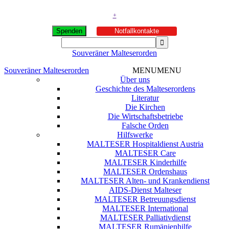
+
Spenden
Notfallkontakte
Souveräner Malteserorden
Souveräner Malteserorden
MENU
MENU
Über uns
Geschichte des Malteserordens
Literatur
Die Kirchen
Die Wirtschaftsbetriebe
Falsche Orden
Hilfswerke
MALTESER Hospitaldienst Austria
MALTESER Care
MALTESER Kinderhilfe
MALTESER Ordenshaus
MALTESER Alten- und Krankendienst
AIDS-Dienst Malteser
MALTESER Betreuungsdienst
MALTESER International
MALTESER Palliativdienst
MALTESER Rumänienhilfe