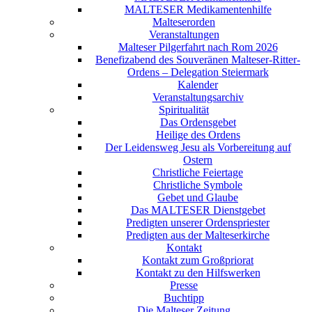
MALTESER Medikamentenhilfe
Malteserorden
Veranstaltungen
Malteser Pilgerfahrt nach Rom 2026
Benefizabend des Souveränen Malteser-Ritter-
Ordens – Delegation Steiermark
Kalender
Veranstaltungsarchiv
Spiritualität
Das Ordensgebet
Heilige des Ordens
Der Leidensweg Jesu als Vorbereitung auf
Ostern
Christliche Feiertage
Christliche Symbole
Gebet und Glaube
Das MALTESER Dienstgebet
Predigten unserer Ordenspriester
Predigten aus der Malteserkirche
Kontakt
Kontakt zum Großpriorat
Kontakt zu den Hilfswerken
Presse
Buchtipp
Die Malteser Zeitung