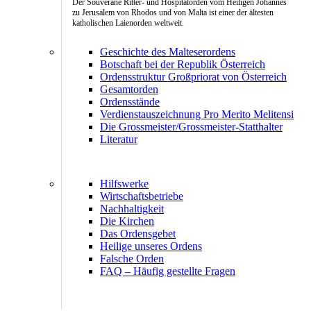
Der Souveräne Ritter- und Hospitalorden vom Heiligen Johannes
zu Jerusalem von Rhodos und von Malta ist einer der ältesten
katholischen Laienorden weltweit.
Geschichte des Malteserordens
Botschaft bei der Republik Österreich
Ordensstruktur Großpriorat von Österreich
Gesamtorden
Ordensstände
Verdienstauszeichnung Pro Merito Melitensi
Die Grossmeister/Grossmeister-Statthalter
Literatur
Hilfswerke
Wirtschaftsbetriebe
Nachhaltigkeit
Die Kirchen
Das Ordensgebet
Heilige unseres Ordens
Falsche Orden
FAQ – Häufig gestellte Fragen