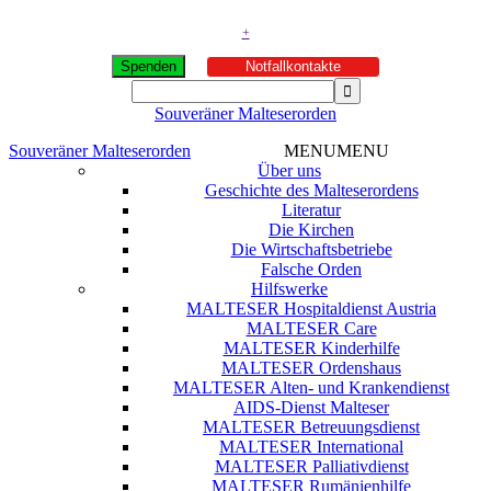
+
Spenden
Notfallkontakte
Souveräner Malteserorden
Souveräner Malteserorden
MENU
MENU
Über uns
Geschichte des Malteserordens
Literatur
Die Kirchen
Die Wirtschaftsbetriebe
Falsche Orden
Hilfswerke
MALTESER Hospitaldienst Austria
MALTESER Care
MALTESER Kinderhilfe
MALTESER Ordenshaus
MALTESER Alten- und Krankendienst
AIDS-Dienst Malteser
MALTESER Betreuungsdienst
MALTESER International
MALTESER Palliativdienst
MALTESER Rumänienhilfe