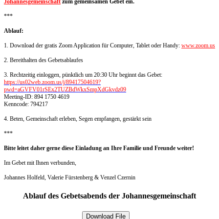
Johannesgemeinschaft
zum gemeinsamen Gebet ein.
***
Ablauf:
1.
Download der gratis Zoom Application für Computer, Tablet oder Handy:
www.zoom.us
2. Bereithalten des Gebetsablaufes
3. Rechtzeitig einloggen, pünktlich um 20:30 Uhr beginnt das Gebet:
https://us02web.zoom.us/j/89417504619?
pwd=aGVFV01rSEx2TUZBdWkxSmpXdGkvdz09
Meeting-ID: 894 1750 4619
Kenncode: 794217
4. Beten, Gemeinschaft erleben, Segen empfangen, gestärkt sein
***
Bitte leitet daher gerne diese Einladung an Ihre Familie und Freunde weiter!
Im Gebet mit Ihnen verbunden,
Johannes Holfeld, Valerie Fürstenberg & Venzel Czernin
Ablauf des Gebetsabends der Johannesgemeinschaft
Download File