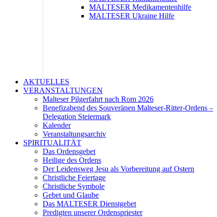
MALTESER Medikamentenhilfe
MALTESER Ukraine Hilfe
AKTUELLES
VERANSTALTUNGEN
Malteser Pilgerfahrt nach Rom 2026
Benefizabend des Souveränen Malteser-Ritter-Ordens –
Delegation Steiermark
Kalender
Veranstaltungsarchiv
SPIRITUALITÄT
Das Ordensgebet
Heilige des Ordens
Der Leidensweg Jesu als Vorbereitung auf Ostern
Christliche Feiertage
Christliche Symbole
Gebet und Glaube
Das MALTESER Dienstgebet
Predigten unserer Ordenspriester