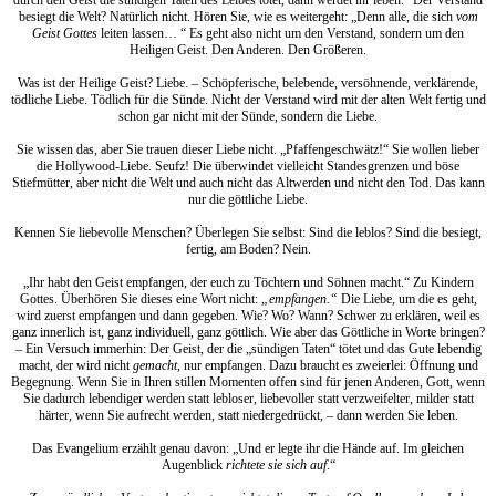
besiegt die Welt? Natürlich nicht. Hören Sie, wie es weitergeht: „Denn alle, die sich
vom
Geist Gottes
leiten lassen… “ Es geht also nicht um den Verstand, sondern um den
Heiligen Geist. Den Anderen. Den Größeren.
Was ist der Heilige Geist? Liebe. – Schöpferische, belebende, versöhnende, verklärende,
tödliche Liebe. Tödlich für die Sünde. Nicht der Verstand wird mit der alten Welt fertig und
schon gar nicht mit der Sünde, sondern die Liebe.
Sie wissen das, aber Sie trauen dieser Liebe nicht. „Pfaffengeschwätz!“ Sie wollen lieber
die Hollywood-Liebe. Seufz! Die überwindet vielleicht Standesgrenzen und böse
Stiefmütter, aber nicht die Welt und auch nicht das Altwerden und nicht den Tod. Das kann
nur die göttliche Liebe.
Kennen Sie liebevolle Menschen? Überlegen Sie selbst: Sind die leblos? Sind die besiegt,
fertig, am Boden? Nein.
„Ihr habt den Geist empfangen, der euch zu Töchtern und Söhnen macht.“ Zu Kindern
Gottes. Überhören Sie dieses eine Wort nicht:
„empfangen.“
Die Liebe, um die es geht,
wird zuerst empfangen und dann gegeben. Wie? Wo? Wann? Schwer zu erklären, weil es
ganz innerlich ist, ganz individuell, ganz göttlich. Wie aber das Göttliche in Worte bringen?
– Ein Versuch immerhin: Der Geist, der die „sündigen Taten“ tötet und das Gute lebendig
macht, der wird nicht
gemacht
, nur empfangen. Dazu braucht es zweierlei: Öffnung und
Begegnung. Wenn Sie in Ihren stillen Momenten offen sind für jenen Anderen, Gott, wenn
Sie dadurch lebendiger werden statt lebloser, liebevoller statt verzweifelter, milder statt
härter, wenn Sie aufrecht werden, statt niedergedrückt, – dann werden Sie leben.
Das Evangelium erzählt genau davon: „Und er legte ihr die Hände auf. Im gleichen
Augenblick
richtete sie sich auf
.“