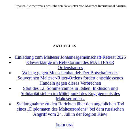
Erhalten Sie mehrmals pro Jahr den Newsletter von Malteser International Austria.
weiter
AKTUELLES
Einladung zum Malteser Johannesgemeinschaft-Retreat 2026
Klavierklänge im Refektorium des MALTESER
Ordenshauses
Welttag gegen Menschenhandel: Der Botschafter des
Souveränen Malteser-Ritter-Ordens fordert entschlossenes
Handeln gegen dieses Verbrechen
Start des 12. Sommercamps in Italien: Inklusion und
Solidarität stehen im Mittelpunkt des Engagements des
Malteserordens.
Stellungnahme zu den Berichten über den angeblichen Tod
eines „Diplomaten des Malteserordens“ bei dem russischen
Angriff vom 24. Juli in der Region Kiew
ÜBER UNS