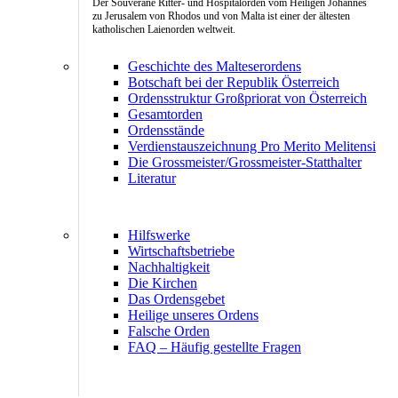
Der Souveräne Ritter- und Hospitalorden vom Heiligen Johannes
zu Jerusalem von Rhodos und von Malta ist einer der ältesten
katholischen Laienorden weltweit.
Geschichte des Malteserordens
Botschaft bei der Republik Österreich
Ordensstruktur Großpriorat von Österreich
Gesamtorden
Ordensstände
Verdienstauszeichnung Pro Merito Melitensi
Die Grossmeister/Grossmeister-Statthalter
Literatur
Hilfswerke
Wirtschaftsbetriebe
Nachhaltigkeit
Die Kirchen
Das Ordensgebet
Heilige unseres Ordens
Falsche Orden
FAQ – Häufig gestellte Fragen