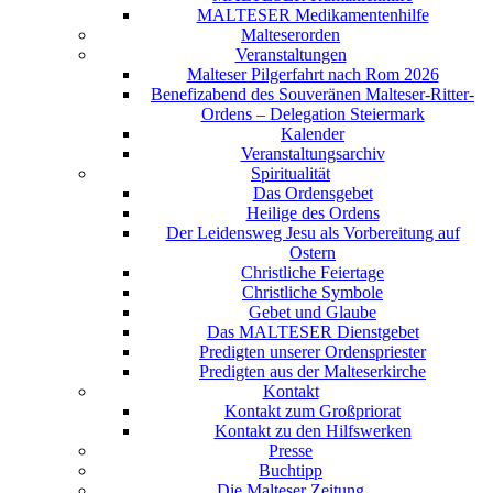
MALTESER Medikamentenhilfe
Malteserorden
Veranstaltungen
Malteser Pilgerfahrt nach Rom 2026
Benefizabend des Souveränen Malteser-Ritter-
Ordens – Delegation Steiermark
Kalender
Veranstaltungsarchiv
Spiritualität
Das Ordensgebet
Heilige des Ordens
Der Leidensweg Jesu als Vorbereitung auf
Ostern
Christliche Feiertage
Christliche Symbole
Gebet und Glaube
Das MALTESER Dienstgebet
Predigten unserer Ordenspriester
Predigten aus der Malteserkirche
Kontakt
Kontakt zum Großpriorat
Kontakt zu den Hilfswerken
Presse
Buchtipp
Die Malteser Zeitung