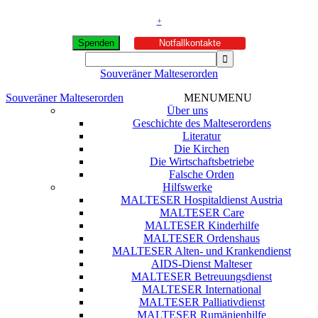
+
Spenden
Notfallkontakte
Souveräner Malteserorden
Souveräner Malteserorden
MENU
MENU
Über uns
Geschichte des Malteserordens
Literatur
Die Kirchen
Die Wirtschaftsbetriebe
Falsche Orden
Hilfswerke
MALTESER Hospitaldienst Austria
MALTESER Care
MALTESER Kinderhilfe
MALTESER Ordenshaus
MALTESER Alten- und Krankendienst
AIDS-Dienst Malteser
MALTESER Betreuungsdienst
MALTESER International
MALTESER Palliativdienst
MALTESER Rumänienhilfe