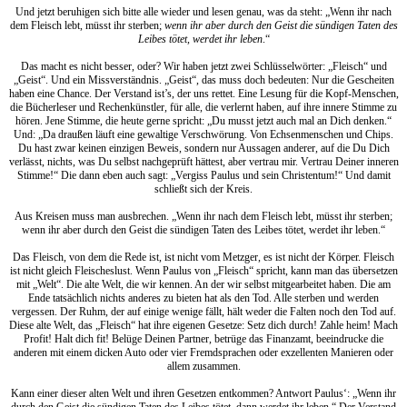
Und jetzt beruhigen sich bitte alle wieder und lesen genau, was da steht: „Wenn ihr nach
dem Fleisch lebt, müsst ihr sterben;
wenn ihr aber durch den Geist die sündigen Taten des
Leibes tötet, werdet ihr leben
.“
Das macht es nicht besser, oder? Wir haben jetzt zwei Schlüsselwörter: „Fleisch“ und
„Geist“. Und ein Missverständnis. „Geist“, das muss doch bedeuten: Nur die Gescheiten
haben eine Chance. Der Verstand ist’s, der uns rettet. Eine Lesung für die Kopf-Menschen,
die Bücherleser und Rechenkünstler, für alle, die verlernt haben, auf ihre innere Stimme zu
hören. Jene Stimme, die heute gerne spricht: „Du musst jetzt auch mal an Dich denken.“
Und: „Da draußen läuft eine gewaltige Verschwörung. Von Echsenmenschen und Chips.
Du hast zwar keinen einzigen Beweis, sondern nur Aussagen anderer, auf die Du Dich
verlässt, nichts, was Du selbst nachgeprüft hättest, aber vertrau mir. Vertrau Deiner inneren
Stimme!“ Die dann eben auch sagt: „Vergiss Paulus und sein Christentum!“ Und damit
schließt sich der Kreis.
Aus Kreisen muss man ausbrechen. „Wenn ihr nach dem Fleisch lebt, müsst ihr sterben;
wenn ihr aber durch den Geist die sündigen Taten des Leibes tötet, werdet ihr leben.“
Das Fleisch, von dem die Rede ist, ist nicht vom Metzger, es ist nicht der Körper. Fleisch
ist nicht gleich Fleischeslust. Wenn Paulus von „Fleisch“ spricht, kann man das übersetzen
mit „Welt“. Die alte Welt, die wir kennen. An der wir selbst mitgearbeitet haben. Die am
Ende tatsächlich nichts anderes zu bieten hat als den Tod. Alle sterben und werden
vergessen. Der Ruhm, der auf einige wenige fällt, hält weder die Falten noch den Tod auf.
Diese alte Welt, das „Fleisch“ hat ihre eigenen Gesetze: Setz dich durch! Zahle heim! Mach
Profit! Halt dich fit! Belüge Deinen Partner, betrüge das Finanzamt, beeindrucke die
anderen mit einem dicken Auto oder vier Fremdsprachen oder exzellenten Manieren oder
allem zusammen.
Kann einer dieser alten Welt und ihren Gesetzen entkommen? Antwort Paulus‘: „Wenn ihr
durch den Geist die sündigen Taten des Leibes tötet, dann werdet ihr leben.“ Der Verstand