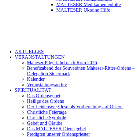
MALTESER Medikamentenhilfe
MALTESER Ukraine Hilfe
AKTUELLES
VERANSTALTUNGEN
Malteser Pilgerfahrt nach Rom 2026
Benefizabend des Souveränen Malteser-Ritter-Ordens –
Delegation Steiermark
Kalender
Veranstaltungsarchiv
SPIRITUALITÄT
Das Ordensgebet
Heilige des Ordens
Der Leidensweg Jesu als Vorbereitung auf Ostern
Christliche Feiertage
Christliche Symbole
Gebet und Glaube
Das MALTESER Dienstgebet
Predigten unserer Ordenspriester