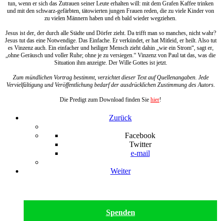
tun, wenn er sich das Zutrauen seiner Leute erhalten will: mit dem Grafen Kaffee trinken
und mit den schwarz-gefärbten, tätowierten jungen Frauen reden, die zu viele Kinder von
zu vielen Männern haben und eh bald wieder wegziehen.
Jesus ist der, der durch alle Städte und Dörfer zieht. Da trifft man so manches, nicht wahr?
Jesus tut das eine Notwendige. Das Einfache. Er verkündet, er hat Mitleid, er heilt. Also tut
es Vinzenz auch. Ein einfacher und heiliger Mensch zieht dahin „wie ein Strom“, sagt er,
„ohne Geräusch und voller Ruhe; ohne je zu versiegen.“ Vinzenz von Paul tat das, was die
Situation ihm anzeigte. Der Wille Gottes ist jetzt.
Zum mündlichen Vortrag bestimmt, verzichtet dieser Text auf Quellenangaben. Jede
Vervielfältigung und Veröffentlichung bedarf der ausdrücklichen Zustimmung des Autors.
Die Predigt zum Download finden Sie
hier
!
Zurück
Facebook
Twitter
e-mail
Weiter
Spenden