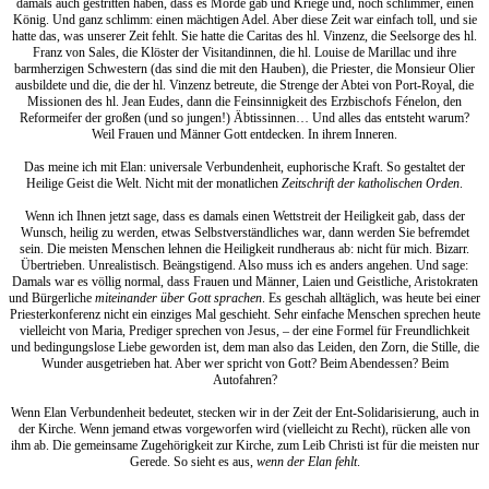
damals auch gestritten haben, dass es Morde gab und Kriege und, noch schlimmer, einen
König. Und ganz schlimm: einen mächtigen Adel. Aber diese Zeit war einfach toll, und sie
hatte das, was unserer Zeit fehlt. Sie hatte die Caritas des hl. Vinzenz, die Seelsorge des hl.
Franz von Sales, die Klöster der Visitandinnen, die hl. Louise de Marillac und ihre
barmherzigen Schwestern (das sind die mit den Hauben), die Priester, die Monsieur Olier
ausbildete und die, die der hl. Vinzenz betreute, die Strenge der Abtei von Port-Royal, die
Missionen des hl. Jean Eudes, dann die Feinsinnigkeit des Erzbischofs Fénelon, den
Reformeifer der großen (und so jungen!) Äbtissinnen… Und alles das entsteht warum?
Weil Frauen und Männer Gott entdecken. In ihrem Inneren.
Das meine ich mit Elan: universale Verbundenheit, euphorische Kraft. So gestaltet der
Heilige Geist die Welt. Nicht mit der monatlichen
Zeitschrift der katholischen Orden
.
Wenn ich Ihnen jetzt sage, dass es damals einen Wettstreit der Heiligkeit gab, dass der
Wunsch, heilig zu werden, etwas Selbstverständliches war, dann werden Sie befremdet
sein. Die meisten Menschen lehnen die Heiligkeit rundheraus ab: nicht für mich. Bizarr.
Übertrieben. Unrealistisch. Beängstigend. Also muss ich es anders angehen. Und sage:
Damals war es völlig normal, dass Frauen und Männer, Laien und Geistliche, Aristokraten
und Bürgerliche
miteinander über Gott sprachen
. Es geschah alltäglich, was heute bei einer
Priesterkonferenz nicht ein einziges Mal geschieht. Sehr einfache Menschen sprechen heute
vielleicht von Maria, Prediger sprechen von Jesus, – der eine Formel für Freundlichkeit
und bedingungslose Liebe geworden ist, dem man also das Leiden, den Zorn, die Stille, die
Wunder ausgetrieben hat. Aber wer spricht von Gott? Beim Abendessen? Beim
Autofahren?
Wenn Elan Verbundenheit bedeutet, stecken wir in der Zeit der Ent-Solidarisierung, auch in
der Kirche. Wenn jemand etwas vorgeworfen wird (vielleicht zu Recht), rücken alle von
ihm ab. Die gemeinsame Zugehörigkeit zur Kirche, zum Leib Christi ist für die meisten nur
Gerede. So sieht es aus,
wenn der Elan fehlt
.