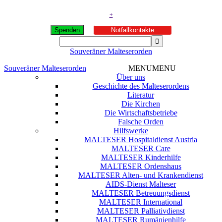
+
Spenden
Notfallkontakte
Souveräner Malteserorden
Souveräner Malteserorden
MENU
MENU
Über uns
Geschichte des Malteserordens
Literatur
Die Kirchen
Die Wirtschaftsbetriebe
Falsche Orden
Hilfswerke
MALTESER Hospitaldienst Austria
MALTESER Care
MALTESER Kinderhilfe
MALTESER Ordenshaus
MALTESER Alten- und Krankendienst
AIDS-Dienst Malteser
MALTESER Betreuungsdienst
MALTESER International
MALTESER Palliativdienst
MALTESER Rumänienhilfe