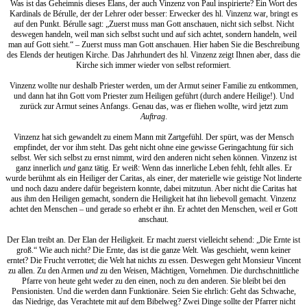
Was ist das Geheimnis dieses Elans, der auch Vinzenz von Paul inspirierte? Ein Wort des
Kardinals de Bérulle, der der Lehrer oder besser: Erwecker des hl. Vinzenz war, bringt es
auf den Punkt. Bérulle sagt: „Zuerst muss man Gott anschauen, nicht sich selbst. Nicht
deswegen handeln, weil man sich selbst sucht und auf sich achtet, sondern handeln, weil
man auf Gott sieht.“ – Zuerst muss man Gott anschauen. Hier haben Sie die Beschreibung
des Elends der heutigen Kirche. Das Jahrhundert des hl. Vinzenz zeigt Ihnen aber, dass die
Kirche sich immer wieder von selbst reformiert.
Vinzenz wollte nur deshalb Priester werden, um der Armut seiner Familie zu entkommen,
und dann hat ihn Gott vom Priester zum Heiligen geführt (durch andere Heilige!). Und
zurück zur Armut seines Anfangs. Genau das, was er fliehen wollte, wird jetzt zum
Auftrag
.
Vinzenz hat sich gewandelt zu einem Mann mit Zartgefühl. Der spürt, was der Mensch
empfindet, der vor ihm steht. Das geht nicht ohne eine gewisse Geringachtung für sich
selbst. Wer sich selbst zu ernst nimmt, wird den anderen nicht sehen können. Vinzenz ist
ganz innerlich
und
ganz tätig. Er weiß: Wenn das innerliche Leben fehlt, fehlt alles. Er
wurde berühmt als ein Heiliger der Caritas, als einer, der materielle wie geistige Not linderte
und noch dazu andere dafür begeistern konnte, dabei mitzutun. Aber nicht die Caritas hat
aus ihm den Heiligen gemacht, sondern die Heiligkeit hat ihn liebevoll gemacht. Vinzenz
achtet den Menschen – und gerade so erhebt er ihn. Er achtet den Menschen, weil er Gott
anschaut.
Der Elan treibt an. Der Elan der Heiligkeit. Er macht zuerst vielleicht sehend: „Die Ernte ist
groß.“ Wie auch nicht? Die Ernte, das ist die ganze Welt. Was geschieht, wenn keiner
erntet? Die Frucht verrottet; die Welt hat nichts zu essen. Deswegen geht Monsieur Vincent
zu allen. Zu den Armen
und
zu den Weisen, Mächtigen, Vornehmen. Die durchschnittliche
Pfarre von heute geht weder zu den einen, noch zu den anderen. Sie bleibt bei den
Pensionisten. Und die werden dann Funktionäre. Seien Sie ehrlich: Geht das Schwache,
das Niedrige, das Verachtete mit auf dem Bibelweg? Zwei Dinge sollte der Pfarrer nicht