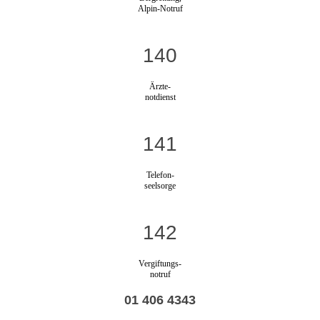
Alpin-Notruf
140
Ärzte-
notdienst
141
Telefon-
seelsorge
142
Vergiftungs-
notruf
01 406 4343