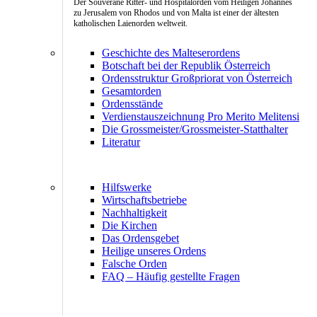
Der Souveräne Ritter- und Hospitalorden vom Heiligen Johannes
zu Jerusalem von Rhodos und von Malta ist einer der ältesten
katholischen Laienorden weltweit.
Geschichte des Malteserordens
Botschaft bei der Republik Österreich
Ordensstruktur Großpriorat von Österreich
Gesamtorden
Ordensstände
Verdienstauszeichnung Pro Merito Melitensi
Die Grossmeister/Grossmeister-Statthalter
Literatur
Hilfswerke
Wirtschaftsbetriebe
Nachhaltigkeit
Die Kirchen
Das Ordensgebet
Heilige unseres Ordens
Falsche Orden
FAQ – Häufig gestellte Fragen