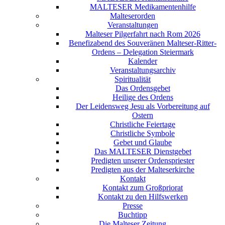
MALTESER Medikamentenhilfe
Malteserorden
Veranstaltungen
Malteser Pilgerfahrt nach Rom 2026
Benefizabend des Souveränen Malteser-Ritter-
Ordens – Delegation Steiermark
Kalender
Veranstaltungsarchiv
Spiritualität
Das Ordensgebet
Heilige des Ordens
Der Leidensweg Jesu als Vorbereitung auf
Ostern
Christliche Feiertage
Christliche Symbole
Gebet und Glaube
Das MALTESER Dienstgebet
Predigten unserer Ordenspriester
Predigten aus der Malteserkirche
Kontakt
Kontakt zum Großpriorat
Kontakt zu den Hilfswerken
Presse
Buchtipp
Die Malteser Zeitung