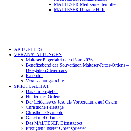
MALTESER Medikamentenhilfe
MALTESER Ukraine Hilfe
AKTUELLES
VERANSTALTUNGEN
Malteser Pilgerfahrt nach Rom 2026
Benefizabend des Souveränen Malteser-Ritter-Ordens –
Delegation Steiermark
Kalender
Veranstaltungsarchiv
SPIRITUALITÄT
Das Ordensgebet
Heilige des Ordens
Der Leidensweg Jesu als Vorbereitung auf Ostern
Christliche Feiertage
Christliche Symbole
Gebet und Glaube
Das MALTESER Dienstgebet
Predigten unserer Ordenspriester