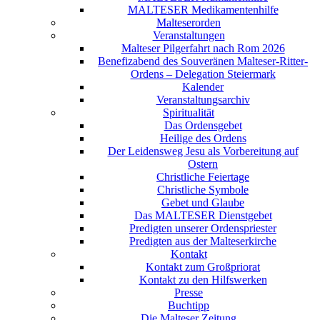
MALTESER Medikamentenhilfe
Malteserorden
Veranstaltungen
Malteser Pilgerfahrt nach Rom 2026
Benefizabend des Souveränen Malteser-Ritter-
Ordens – Delegation Steiermark
Kalender
Veranstaltungsarchiv
Spiritualität
Das Ordensgebet
Heilige des Ordens
Der Leidensweg Jesu als Vorbereitung auf
Ostern
Christliche Feiertage
Christliche Symbole
Gebet und Glaube
Das MALTESER Dienstgebet
Predigten unserer Ordenspriester
Predigten aus der Malteserkirche
Kontakt
Kontakt zum Großpriorat
Kontakt zu den Hilfswerken
Presse
Buchtipp
Die Malteser Zeitung