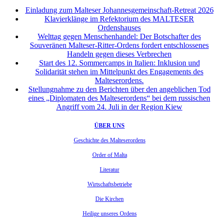
Einladung zum Malteser Johannesgemeinschaft-Retreat 2026
Klavierklänge im Refektorium des MALTESER
Ordenshauses
Welttag gegen Menschenhandel: Der Botschafter des
Souveränen Malteser-Ritter-Ordens fordert entschlossenes
Handeln gegen dieses Verbrechen
Start des 12. Sommercamps in Italien: Inklusion und
Solidarität stehen im Mittelpunkt des Engagements des
Malteserordens.
Stellungnahme zu den Berichten über den angeblichen Tod
eines „Diplomaten des Malteserordens“ bei dem russischen
Angriff vom 24. Juli in der Region Kiew
ÜBER UNS
Geschichte des Malteserordens
Order of Malta
Literatur
Wirtschaftsbetriebe
Die Kirchen
Heilige unseres Ordens