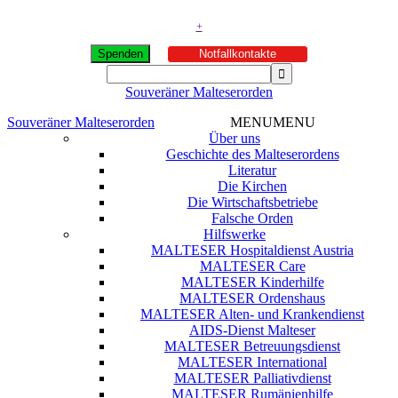
+
Spenden
Notfallkontakte
Souveräner Malteserorden
Souveräner Malteserorden
MENU
MENU
Über uns
Geschichte des Malteserordens
Literatur
Die Kirchen
Die Wirtschaftsbetriebe
Falsche Orden
Hilfswerke
MALTESER Hospitaldienst Austria
MALTESER Care
MALTESER Kinderhilfe
MALTESER Ordenshaus
MALTESER Alten- und Krankendienst
AIDS-Dienst Malteser
MALTESER Betreuungsdienst
MALTESER International
MALTESER Palliativdienst
MALTESER Rumänienhilfe