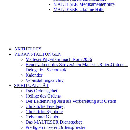
MALTESER Medikamentenhilfe
MALTESER Ukraine Hilfe
AKTUELLES
VERANSTALTUNGEN
Malteser Pilgerfahrt nach Rom 2026
Benefizabend des Souveränen Malteser-Ritter-Ordens –
Delegation Steiermark
Kalender
Veranstaltungsarchiv
SPIRITUALITÄT
Das Ordensgebet
Heilige des Ordens
Der Leidensweg Jesu als Vorbereitung auf Ostern
Christliche Feiertage
Christliche Symbole
Gebet und Glaube
Das MALTESER Dienstgebet
Predigten unserer Ordenspriester