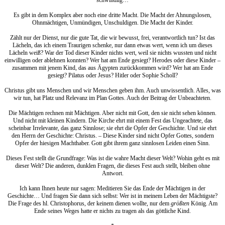
Es gibt in dem Komplex aber noch eine dritte Macht. Die Macht der Ahnungslosen,
Ohnmächtigen, Unmündigen, Unschuldigen. Die Macht der Kinder.
Zählt nur der Dienst, nur die gute Tat, die wir bewusst, frei, verantwortlich tun? Ist das
Lächeln, das ich einem Traurigen schenke, nur dann etwas wert, wenn ich um dieses
Lächeln weiß? War der Tod dieser Kinder nichts wert, weil sie nichts wussten und nicht
einwilligen oder ablehnen konnten? Wer hat am Ende gesiegt? Herodes oder diese Kinder –
zusammen mit jenem Kind, das aus Ägypten zurückkommen wird? Wer hat am Ende
gesiegt? Pilatus oder Jesus? Hitler oder Sophie Scholl?
Christus gibt uns Menschen und wir Menschen geben ihm. Auch unwissentlich. Alles, was
wir tun, hat Platz und Relevanz im Plan Gottes. Auch der Beitrag der Unbeachteten.
Die Mächtigen rechnen mit Mächtigen. Aber nicht mit Gott, den sie nicht sehen können.
Und nicht mit kleinen Kindern. Die Kirche ehrt mit einem Fest das Ungeachtete, das
scheinbar Irrelevante, das ganz Sinnlose; sie ehrt die Opfer der Geschichte. Und sie ehrt
den Herrn der Geschichte: Christus. – Diese Kinder sind nicht Opfer Gottes, sondern
Opfer der hiesigen Machthaber. Gott gibt ihrem ganz sinnlosen Leiden einen Sinn.
Dieses Fest stellt die Grundfrage: Was ist die wahre Macht dieser Welt? Wohin geht es mit
dieser Welt? Die anderen, dunklen Fragen, die dieses Fest auch stellt, bleiben ohne
Antwort.
Ich kann Ihnen heute nur sagen: Meditieren Sie das Ende der Mächtigen in der
Geschichte… Und fragen Sie dann sich selbst: Wer ist in meinem Leben der Mächtigste?
Die Frage des hl. Christophorus, der keinem dienen wollte, nur dem
größten
König. Am
Ende seines Weges hatte er nichts zu tragen als das göttliche Kind.