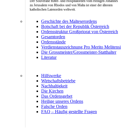
Der Souveräne Ritter- und Hospitalorden vom Heiligen Johannes
zu Jerusalem von Rhodos und von Malta ist einer der ältesten
katholischen Laienorden weltweit.
Geschichte des Malteserordens
Botschaft bei der Republik Österreich
Ordensstruktur Großpriorat von Österreich
Gesamtorden
Ordensstände
Verdienstauszeichnung Pro Merito Melitensi
Die Grossmeister/Grossmeister-Statthalter
Literatur
Hilfswerke
Wirtschaftsbetriebe
Nachhaltigkeit
Die Kirchen
Das Ordensgebet
Heilige unseres Ordens
Falsche Orden
FAQ – Häufig gestellte Fragen