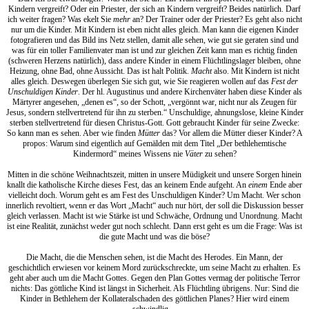
Kindern vergreift? Oder ein Priester, der sich an Kindern vergreift? Beides natürlich. Darf
ich weiter fragen? Was ekelt Sie
mehr
an? Der Trainer oder der Priester? Es geht also nicht
nur um die Kinder. Mit Kindern ist eben nicht alles gleich. Man kann die eigenen Kinder
fotografieren und das Bild ins Netz stellen, damit alle sehen, wie gut sie geraten sind und
was für ein toller Familienvater man ist und zur gleichen Zeit kann man es richtig finden
(schweren Herzens natürlich), dass andere Kinder in einem Flüchtlingslager bleiben, ohne
Heizung, ohne Bad, ohne Aussicht. Das ist halt Politik.
Macht
also. Mit Kindern ist nicht
alles gleich. Deswegen überlegen Sie sich gut, wie Sie reagieren wollen auf das
Fest der
Unschuldigen Kinder
. Der hl. Augustinus und andere Kirchenväter haben diese Kinder als
Märtyrer angesehen, „denen es“, so der Schott, „vergönnt war, nicht nur als Zeugen für
Jesus, sondern stellvertretend für ihn zu sterben.“ Unschuldige, ahnungslose, kleine Kinder
sterben stellvertretend für diesen Christus-Gott. Gott gebraucht Kinder für seine Zwecke:
So kann man es sehen. Aber wie finden
Mütter
das? Vor allem die Mütter dieser Kinder? A
propos: Warum sind eigentlich auf Gemälden mit dem Titel „Der bethlehemtische
Kindermord“ meines Wissens nie
Väter
zu sehen?
Mitten in die schöne Weihnachtszeit, mitten in unsere Müdigkeit und unsere Sorgen hinein
knallt die katholische Kirche dieses Fest, das an keinem Ende aufgeht. An
einem
Ende aber
vielleicht doch. Worum geht es am Fest des Unschuldigen Kinder? Um Macht. Wer schon
innerlich revoltiert, wenn er das Wort „Macht“ auch nur hört, der soll die Diskussion besser
gleich verlassen. Macht ist wie Stärke ist und Schwäche, Ordnung und Unordnung. Macht
ist eine Realität, zunächst weder gut noch schlecht. Dann erst geht es um die Frage: Was ist
die gute Macht und was die böse?
Die Macht, die die Menschen sehen, ist die Macht des Herodes. Ein Mann, der
geschichtlich erwiesen vor keinem Mord zurückschreckte, um seine Macht zu erhalten. Es
geht aber auch um die Macht Gottes. Gegen den Plan Gottes vermag der politische Terror
nichts: Das göttliche Kind ist längst in Sicherheit. Als Flüchtling übrigens. Nur: Sind die
Kinder in Bethlehem der Kollateralschaden des göttlichen Planes? Hier wird einem
schwindlig…