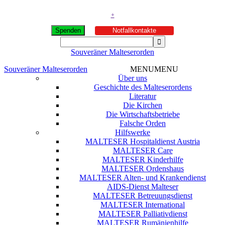
+
Spenden
Notfallkontakte
Souveräner Malteserorden
Souveräner Malteserorden
MENU
MENU
Über uns
Geschichte des Malteserordens
Literatur
Die Kirchen
Die Wirtschaftsbetriebe
Falsche Orden
Hilfswerke
MALTESER Hospitaldienst Austria
MALTESER Care
MALTESER Kinderhilfe
MALTESER Ordenshaus
MALTESER Alten- und Krankendienst
AIDS-Dienst Malteser
MALTESER Betreuungsdienst
MALTESER International
MALTESER Palliativdienst
MALTESER Rumänienhilfe