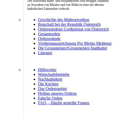
Der Souveräne Ritter- und Hospitalorden vom Heiligen Johannes
zu Jerusalem von Rhodos und von Malta ist einer der ältesten
katholischen Laienorden weltweit.
Geschichte des Malteserordens
Botschaft bei der Republik Österreich
Ordensstruktur Großpriorat von Österreich
Gesamtorden
Ordensstände
Verdienstauszeichnung Pro Merito Melitensi
Die Grossmeister/Grossmeister-Statthalter
Literatur
Hilfswerke
Wirtschaftsbetriebe
Nachhaltigkeit
Die Kirchen
Das Ordensgebet
Heilige unseres Ordens
Falsche Orden
FAQ – Häufig gestellte Fragen