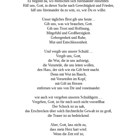
Es beginnt da, wo Menschen sich füreinander einsetzten.
Hilf uns, Gott, in dieser Suche nach Gerechtigkeit und Frieden,
hilf uns füreinander da zu sein, so, wie Du es willst.
Unser tägliches Brot gib uns heute…
Gib uns, was wir brauchen, Gott.
Gib uns Trost und Hoffnung,
Mitgefühl und Großherzigkeit.
Geborgenheit und Ruhe,
Mut und Entschlossenheit.
Und vergib uns unsere Schuld….
Vergib uns, Gott,
die Wut, die in uns aufsteigt,
die Vorurteile, die uns leiten wollen,
den Hass, der sich wie ein Gift breit macht.
Denn mit Wut im Bauch,
mit Vorurteilen im Kopf,
mit Gift im Herzen
entfernen wir uns von Dir und voneinander.
wie auch wir vergeben unseren Schuldigern….
Vergeben, Gott, ist für mich noch nicht vorstellbar.
Der Schock ist zu nah,
das Erschrecken über solch fürchterliche Gewalt ist zu groß,
die Trauer ist zu bedrückend.
Aber, Gott, lass nicht zu,
dass mein Herz hart wird.
Wenn die Zeit reif ist,