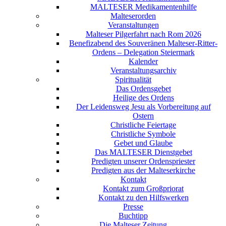
MALTESER Medikamentenhilfe
Malteserorden
Veranstaltungen
Malteser Pilgerfahrt nach Rom 2026
Benefizabend des Souveränen Malteser-Ritter-
Ordens – Delegation Steiermark
Kalender
Veranstaltungsarchiv
Spiritualität
Das Ordensgebet
Heilige des Ordens
Der Leidensweg Jesu als Vorbereitung auf
Ostern
Christliche Feiertage
Christliche Symbole
Gebet und Glaube
Das MALTESER Dienstgebet
Predigten unserer Ordenspriester
Predigten aus der Malteserkirche
Kontakt
Kontakt zum Großpriorat
Kontakt zu den Hilfswerken
Presse
Buchtipp
Die Malteser Zeitung