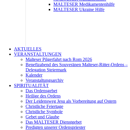
MALTESER Medikamentenhilfe
MALTESER Ukraine Hilfe
AKTUELLES
VERANSTALTUNGEN
Malteser Pilgerfahrt nach Rom 2026
Benefizabend des Souveränen Malteser-Ritter-Ordens –
Delegation Steiermark
Kalender
Veranstaltungsarchiv
SPIRITUALITÄT
Das Ordensgebet
Heilige des Ordens
Der Leidensweg Jesu als Vorbereitung auf Ostern
Christliche Feiertage
Christliche Symbole
Gebet und Glaube
Das MALTESER Dienstgebet
Predigten unserer Ordenspriester