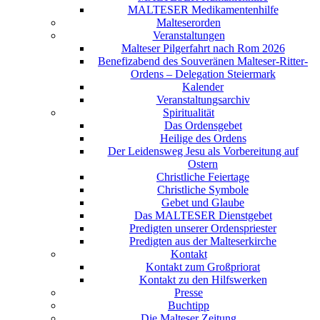
MALTESER Medikamentenhilfe
Malteserorden
Veranstaltungen
Malteser Pilgerfahrt nach Rom 2026
Benefizabend des Souveränen Malteser-Ritter-
Ordens – Delegation Steiermark
Kalender
Veranstaltungsarchiv
Spiritualität
Das Ordensgebet
Heilige des Ordens
Der Leidensweg Jesu als Vorbereitung auf
Ostern
Christliche Feiertage
Christliche Symbole
Gebet und Glaube
Das MALTESER Dienstgebet
Predigten unserer Ordenspriester
Predigten aus der Malteserkirche
Kontakt
Kontakt zum Großpriorat
Kontakt zu den Hilfswerken
Presse
Buchtipp
Die Malteser Zeitung