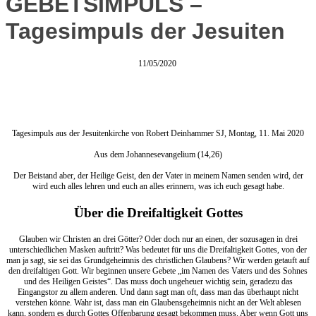
GEBETSIMPULS –
Tagesimpuls der Jesuiten
11/05/2020
Tagesimpuls aus der Jesuitenkirche von Robert Deinhammer SJ, Montag, 11. Mai 2020
Aus dem Johannesevangelium (14,26)
Der Beistand aber, der Heilige Geist, den der Vater in meinem Namen senden wird, der
wird euch alles lehren und euch an alles erinnern, was ich euch gesagt habe.
Über die Dreifaltigkeit Gottes
Glauben wir Christen an drei Götter? Oder doch nur an einen, der sozusagen in drei
unterschiedlichen Masken auftritt? Was bedeutet für uns die Dreifaltigkeit Gottes, von der
man ja sagt, sie sei das Grundgeheimnis des christlichen Glaubens? Wir werden getauft auf
den dreifaltigen Gott. Wir beginnen unsere Gebete „im Namen des Vaters und des Sohnes
und des Heiligen Geistes“. Das muss doch ungeheuer wichtig sein, geradezu das
Eingangstor zu allem anderen. Und dann sagt man oft, dass man das überhaupt nicht
verstehen könne. Wahr ist, dass man ein Glaubensgeheimnis nicht an der Welt ablesen
kann, sondern es durch Gottes Offenbarung gesagt bekommen muss. Aber wenn Gott uns