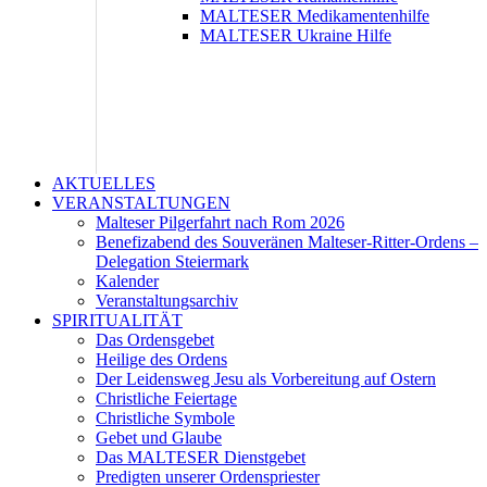
MALTESER Medikamentenhilfe
MALTESER Ukraine Hilfe
AKTUELLES
VERANSTALTUNGEN
Malteser Pilgerfahrt nach Rom 2026
Benefizabend des Souveränen Malteser-Ritter-Ordens –
Delegation Steiermark
Kalender
Veranstaltungsarchiv
SPIRITUALITÄT
Das Ordensgebet
Heilige des Ordens
Der Leidensweg Jesu als Vorbereitung auf Ostern
Christliche Feiertage
Christliche Symbole
Gebet und Glaube
Das MALTESER Dienstgebet
Predigten unserer Ordenspriester