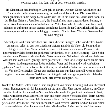
etwas zu sagen hat, dann will er doch verstanden werden.
Im Glauben an den dreifaltigen Gott geht es darum, wie man Gottes Absolutheit und
Transzendenz mit seiner Zuwendung zur Welt vereinbaren kann. Die ganze Welt ist
hineingenommen in die ewige Liebe Gottes zu Gott, in die Liebe des Vaters zum Sohn, die
der Heilige Geist ist. Jesu Botschaft, die Botschaft des menschgewordenen Sohnes, ist
unser Anteilhaben an seinem Verhältnis zum Vater. Gott schenkt sich seinem Geschöpf,
indem er es aufnimmt in sein eigenes dreifaltiges Leben. So ist Gott wirklich auf die Welt
bezogen, ohne jedoch von ihr abhängig zu werden. Nur in dieser Weise ist Gemeinschaft
mit Gott möglich.
Aber ist jetzt Gott einer oder doch drei? Nun, die eine unbegreifliche Wirklichkeit Gottes
besitzt sich selbst in drei verschiedenen Weisen, nämlich als Vater, als Sohn und als
Heiliger Geist: Eine Natur in drei Personen. Gott-Vater als die erste Person ist ein
unvermittelter Selbstbesitz der göttlichen Wirklichkeit, er ist „ohne Ursprung“. Gott-Sohn
als die zweite Person ist ein durch den Vater vermittelter Selbstbesitz derselben göttlichen
Wirklichkeit, vom Vater „gezeugt, nicht geschaffen“. Und Gott-Heiliger Geist als die dritte
Person ist die gegenseitige Liebe zwischen Vater und Sohn und wird von beiden
„gehaucht“, weil er ein Selbstbesitz Gottes ist, der durch den Vater und den Sohn vermittelt
ist. Von der Dreifaltigkeit Gottes zu sprechen ist aber nur dann sinnvoll, wenn es dabei
zugleich um unser eigenes Verhältnis zu Gott geht: Wir sind geborgen in der Liebe des
Vaters zum Sohn, erfüllt vom Heiligen Geist.
Konkret heißt das: Gottes Liebe zu mir hängt nicht von meiner Leistung und von überhaupt
keinen Bedingungen ab. Ich kann mich auf sie unter allen Umständen verlassen, im Glück
und im Leid, im Leben und im Sterben. Ich habe in alle Ewigkeit mein Zuhause in Gott,
nichts wird daran etwas ändern. Ich kann aus einem letzten Vertrauen leben. Darin wurzelt
alle wahre Freiheit. Der Vater hört in meinem Beten die Stimme seines Sohnes. So kann ich
gewiss sein, dass mein Gebet den unendlichen Gott erreicht. Meister Eckhart hat das einmal
so ausgedrückt: „Gott hat nur eine Liebe. Mit derselben Liebe, mit der der Vater seinen