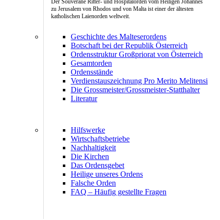
Der Souveräne Ritter- und Hospitalorden vom Heiligen Johannes
zu Jerusalem von Rhodos und von Malta ist einer der ältesten
katholischen Laienorden weltweit.
Geschichte des Malteserordens
Botschaft bei der Republik Österreich
Ordensstruktur Großpriorat von Österreich
Gesamtorden
Ordensstände
Verdienstauszeichnung Pro Merito Melitensi
Die Grossmeister/Grossmeister-Statthalter
Literatur
Hilfswerke
Wirtschaftsbetriebe
Nachhaltigkeit
Die Kirchen
Das Ordensgebet
Heilige unseres Ordens
Falsche Orden
FAQ – Häufig gestellte Fragen