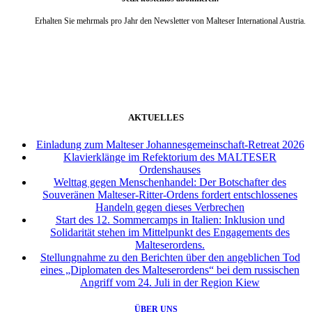
Erhalten Sie mehrmals pro Jahr den Newsletter von Malteser International Austria.
weiter
AKTUELLES
Einladung zum Malteser Johannesgemeinschaft-Retreat 2026
Klavierklänge im Refektorium des MALTESER
Ordenshauses
Welttag gegen Menschenhandel: Der Botschafter des
Souveränen Malteser-Ritter-Ordens fordert entschlossenes
Handeln gegen dieses Verbrechen
Start des 12. Sommercamps in Italien: Inklusion und
Solidarität stehen im Mittelpunkt des Engagements des
Malteserordens.
Stellungnahme zu den Berichten über den angeblichen Tod
eines „Diplomaten des Malteserordens“ bei dem russischen
Angriff vom 24. Juli in der Region Kiew
ÜBER UNS