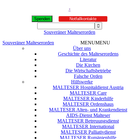
+
Spenden
Notfallkontakte
Souveräner Malteserorden
Souveräner Malteserorden
MENU
MENU
Über uns
Geschichte des Malteserordens
Literatur
Die Kirchen
Die Wirtschaftsbetriebe
Falsche Orden
Hilfswerke
MALTESER Hospitaldienst Austria
MALTESER Care
MALTESER Kinderhilfe
MALTESER Ordenshaus
MALTESER Alten- und Krankendienst
AIDS-Dienst Malteser
MALTESER Betreuungsdienst
MALTESER International
MALTESER Palliativdienst
MALTESER Rumänienhilfe