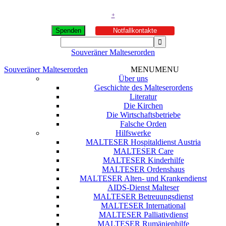
+
Spenden
Notfallkontakte
Souveräner Malteserorden
Souveräner Malteserorden
MENU
MENU
Über uns
Geschichte des Malteserordens
Literatur
Die Kirchen
Die Wirtschaftsbetriebe
Falsche Orden
Hilfswerke
MALTESER Hospitaldienst Austria
MALTESER Care
MALTESER Kinderhilfe
MALTESER Ordenshaus
MALTESER Alten- und Krankendienst
AIDS-Dienst Malteser
MALTESER Betreuungsdienst
MALTESER International
MALTESER Palliativdienst
MALTESER Rumänienhilfe