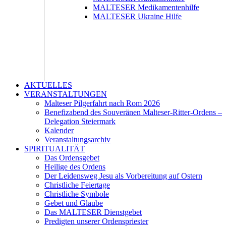
MALTESER Medikamentenhilfe
MALTESER Ukraine Hilfe
AKTUELLES
VERANSTALTUNGEN
Malteser Pilgerfahrt nach Rom 2026
Benefizabend des Souveränen Malteser-Ritter-Ordens –
Delegation Steiermark
Kalender
Veranstaltungsarchiv
SPIRITUALITÄT
Das Ordensgebet
Heilige des Ordens
Der Leidensweg Jesu als Vorbereitung auf Ostern
Christliche Feiertage
Christliche Symbole
Gebet und Glaube
Das MALTESER Dienstgebet
Predigten unserer Ordenspriester