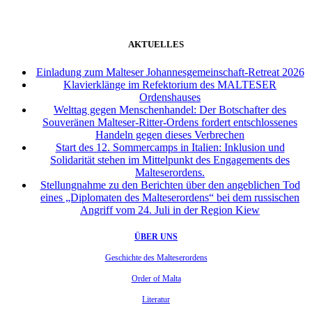
AKTUELLES
Einladung zum Malteser Johannesgemeinschaft-Retreat 2026
Klavierklänge im Refektorium des MALTESER
Ordenshauses
Welttag gegen Menschenhandel: Der Botschafter des
Souveränen Malteser-Ritter-Ordens fordert entschlossenes
Handeln gegen dieses Verbrechen
Start des 12. Sommercamps in Italien: Inklusion und
Solidarität stehen im Mittelpunkt des Engagements des
Malteserordens.
Stellungnahme zu den Berichten über den angeblichen Tod
eines „Diplomaten des Malteserordens“ bei dem russischen
Angriff vom 24. Juli in der Region Kiew
ÜBER UNS
Geschichte des Malteserordens
Order of Malta
Literatur