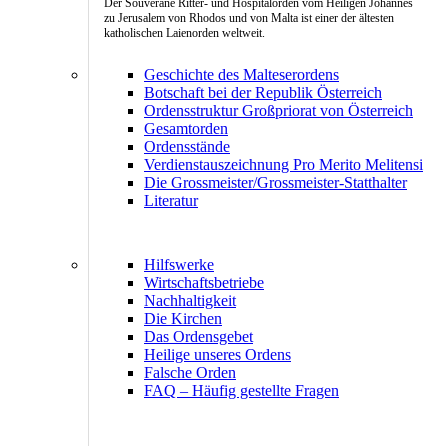
Der Souveräne Ritter- und Hospitalorden vom Heiligen Johannes
zu Jerusalem von Rhodos und von Malta ist einer der ältesten
katholischen Laienorden weltweit.
Geschichte des Malteserordens
Botschaft bei der Republik Österreich
Ordensstruktur Großpriorat von Österreich
Gesamtorden
Ordensstände
Verdienstauszeichnung Pro Merito Melitensi
Die Grossmeister/Grossmeister-Statthalter
Literatur
Hilfswerke
Wirtschaftsbetriebe
Nachhaltigkeit
Die Kirchen
Das Ordensgebet
Heilige unseres Ordens
Falsche Orden
FAQ – Häufig gestellte Fragen