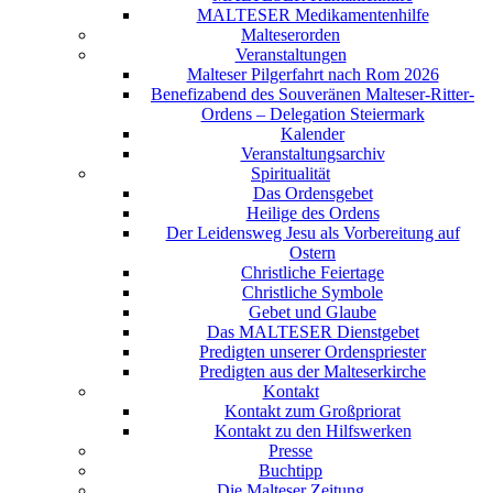
MALTESER Medikamentenhilfe
Malteserorden
Veranstaltungen
Malteser Pilgerfahrt nach Rom 2026
Benefizabend des Souveränen Malteser-Ritter-
Ordens – Delegation Steiermark
Kalender
Veranstaltungsarchiv
Spiritualität
Das Ordensgebet
Heilige des Ordens
Der Leidensweg Jesu als Vorbereitung auf
Ostern
Christliche Feiertage
Christliche Symbole
Gebet und Glaube
Das MALTESER Dienstgebet
Predigten unserer Ordenspriester
Predigten aus der Malteserkirche
Kontakt
Kontakt zum Großpriorat
Kontakt zu den Hilfswerken
Presse
Buchtipp
Die Malteser Zeitung