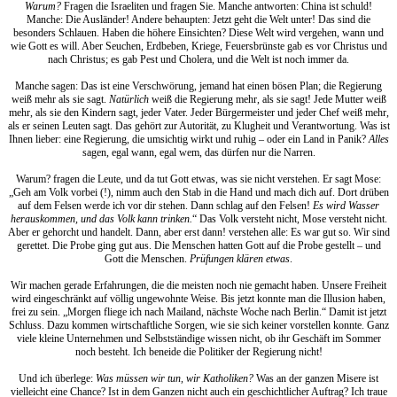
Warum?
Fragen die Israeliten und fragen Sie. Manche antworten: China ist schuld!
Manche: Die Ausländer! Andere behaupten: Jetzt geht die Welt unter! Das sind die
besonders Schlauen. Haben die höhere Einsichten? Diese Welt wird vergehen, wann und
wie Gott es will. Aber Seuchen, Erdbeben, Kriege, Feuersbrünste gab es vor Christus und
nach Christus; es gab Pest und Cholera, und die Welt ist noch immer da.
Manche sagen: Das ist eine Verschwörung, jemand hat einen bösen Plan; die Regierung
weiß mehr als sie sagt.
Natürlich
weiß die Regierung mehr, als sie sagt! Jede Mutter weiß
mehr, als sie den Kindern sagt, jeder Vater. Jeder Bürgermeister und jeder Chef weiß mehr,
als er seinen Leuten sagt. Das gehört zur Autorität, zu Klugheit und Verantwortung. Was ist
Ihnen lieber: eine Regierung, die umsichtig wirkt und ruhig – oder ein Land in Panik?
Alles
sagen, egal wann, egal wem, das dürfen nur die Narren.
Warum? fragen die Leute, und da tut Gott etwas, was sie nicht verstehen. Er sagt Mose:
„Geh am Volk vorbei (!), nimm auch den Stab in die Hand und mach dich auf. Dort drüben
auf dem Felsen werde ich vor dir stehen. Dann schlag auf den Felsen!
Es wird Wasser
herauskommen, und das Volk kann trinken.
“ Das Volk versteht nicht, Mose versteht nicht.
Aber er gehorcht und handelt. Dann, aber erst dann! verstehen alle: Es war gut so. Wir sind
gerettet. Die Probe ging gut aus. Die Menschen hatten Gott auf die Probe gestellt – und
Gott die Menschen.
Prüfungen klären etwas
.
Wir machen gerade Erfahrungen, die die meisten noch nie gemacht haben. Unsere Freiheit
wird eingeschränkt auf völlig ungewohnte Weise. Bis jetzt konnte man die Illusion haben,
frei zu sein. „Morgen fliege ich nach Mailand, nächste Woche nach Berlin.“ Damit ist jetzt
Schluss. Dazu kommen wirtschaftliche Sorgen, wie sie sich keiner vorstellen konnte. Ganz
viele kleine Unternehmen und Selbstständige wissen nicht, ob ihr Geschäft im Sommer
noch besteht. Ich beneide die Politiker der Regierung nicht!
Und ich überlege:
Was müssen wir tun, wir Katholiken?
Was an der ganzen Misere ist
vielleicht eine Chance? Ist in dem Ganzen nicht auch ein geschichtlicher Auftrag? Ich traue