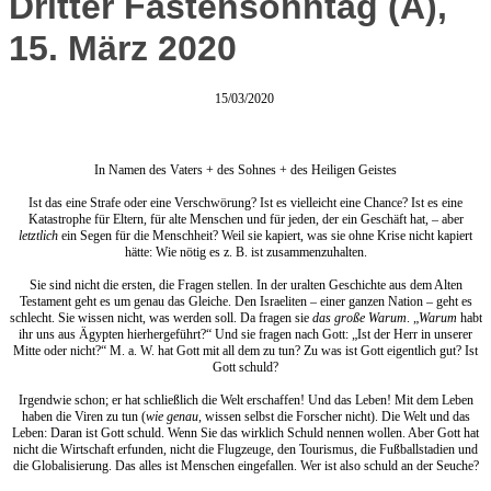
Dritter Fastensonntag (A),
15. März 2020
15/03/2020
In Namen des Vaters + des Sohnes + des Heiligen Geistes
Ist das eine Strafe oder eine Verschwörung? Ist es vielleicht eine Chance? Ist es eine
Katastrophe für Eltern, für alte Menschen und für jeden, der ein Geschäft hat, – aber
letztlich
ein Segen für die Menschheit? Weil sie kapiert, was sie ohne Krise nicht kapiert
hätte: Wie nötig es z. B. ist zusammenzuhalten.
Sie sind nicht die ersten, die Fragen stellen. In der uralten Geschichte aus dem Alten
Testament geht es um genau das Gleiche. Den Israeliten – einer ganzen Nation – geht es
schlecht. Sie wissen nicht, was werden soll. Da fragen sie
das große Warum
. „
Warum
habt
ihr uns aus Ägypten hierhergeführt?“ Und sie fragen nach Gott: „Ist der Herr in unserer
Mitte oder nicht?“ M. a. W. hat Gott mit all dem zu tun? Zu was ist Gott eigentlich gut? Ist
Gott schuld?
Irgendwie schon; er hat schließlich die Welt erschaffen! Und das Leben! Mit dem Leben
haben die Viren zu tun (
wie genau
, wissen selbst die Forscher nicht). Die Welt und das
Leben: Daran ist Gott schuld. Wenn Sie das wirklich Schuld nennen wollen. Aber Gott hat
nicht die Wirtschaft erfunden, nicht die Flugzeuge, den Tourismus, die Fußballstadien und
die Globalisierung. Das alles ist Menschen eingefallen. Wer ist also schuld an der Seuche?