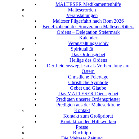
MALTESER Medikamentenhilfe
Malteserorden
Veranstaltungen
Malteser Pilgerfahrt nach Rom 2026
Benefizabend des Souveränen Malteser-Ritter-
Ordens – Delegation Steiermark
Kalender
Veranstaltungsarchiv
Spiritualität
Das Ordensgebet
Heilige des Ordens
Der Leidensweg Jesu als Vorbereitung auf
Ostern
Christliche Feiertage
Christliche Symbole
Gebet und Glaube
Das MALTESER Dienstgebet
Predigten unserer Ordenspriester
Predigten aus der Malteserkirche
Kontakt
Kontakt zum Großpriorat
Kontakt zu den Hilfswerken
Presse
Buchtipp
Die Malteser Zeitung