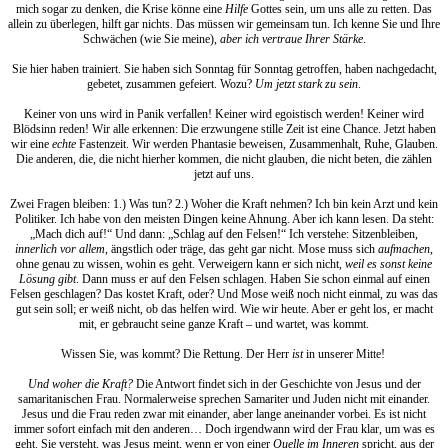
mich sogar zu denken, die Krise könne eine
Hilfe
Gottes sein, um uns alle zu retten. Das
allein zu überlegen, hilft gar nichts. Das müssen wir gemeinsam tun. Ich kenne Sie und Ihre
Schwächen (wie Sie meine),
aber ich vertraue Ihrer Stärke
.
Sie hier haben trainiert. Sie haben sich Sonntag für Sonntag getroffen, haben nachgedacht,
gebetet, zusammen gefeiert. Wozu?
Um jetzt stark zu sein
.
Keiner von uns wird in Panik verfallen! Keiner wird egoistisch werden! Keiner wird
Blödsinn reden! Wir alle erkennen: Die erzwungene stille Zeit ist eine Chance. Jetzt haben
wir eine
echte
Fastenzeit. Wir werden Phantasie beweisen, Zusammenhalt, Ruhe, Glauben.
Die anderen, die, die nicht hierher kommen, die nicht glauben, die nicht beten, die zählen
jetzt auf uns.
Zwei Fragen bleiben: 1.) Was tun? 2.) Woher die Kraft nehmen? Ich bin kein Arzt und kein
Politiker. Ich habe von den meisten Dingen keine Ahnung. Aber ich kann lesen. Da steht:
„Mach dich auf!“ Und dann: „Schlag auf den Felsen!“ Ich verstehe: Sitzenbleiben,
innerlich vor allem
, ängstlich oder träge, das geht gar nicht. Mose muss sich
aufmachen
,
ohne genau zu wissen, wohin es geht. Verweigern kann er sich nicht,
weil es sonst keine
Lösung gibt
. Dann muss er auf den Felsen schlagen. Haben Sie schon einmal auf einen
Felsen geschlagen? Das kostet Kraft, oder? Und Mose weiß noch nicht einmal, zu was das
gut sein soll; er weiß nicht, ob das helfen wird. Wie wir heute. Aber er geht los, er macht
mit, er gebraucht seine ganze Kraft – und wartet, was kommt.
Wissen Sie, was kommt? Die Rettung. Der Herr
ist
in unserer Mitte!
Und woher die Kraft?
Die Antwort findet sich in der Geschichte von Jesus und der
samaritanischen Frau. Normalerweise sprechen Samariter und Juden nicht mit einander.
Jesus und die Frau reden zwar mit einander, aber lange aneinander vorbei. Es ist nicht
immer sofort einfach mit den anderen… Doch irgendwann wird der Frau klar, um was es
geht. Sie versteht, was Jesus meint, wenn er von einer
Quelle im Inneren
spricht, aus der