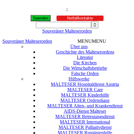
+
Spenden
Notfallkontakte
Souveräner Malteserorden
Souveräner Malteserorden
MENU
MENU
Über uns
Geschichte des Malteserordens
Literatur
Die Kirchen
Die Wirtschaftsbetriebe
Falsche Orden
Hilfswerke
MALTESER Hospitaldienst Austria
MALTESER Care
MALTESER Kinderhilfe
MALTESER Ordenshaus
MALTESER Alten- und Krankendienst
AIDS-Dienst Malteser
MALTESER Betreuungsdienst
MALTESER International
MALTESER Palliativdienst
MALTESER Rumänienhilfe