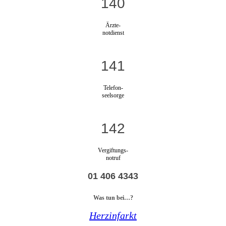
140
Ärzte-
notdienst
141
Telefon-
seelsorge
142
Vergiftungs-
notruf
01 406 4343
Was tun bei…?
Herzinfarkt