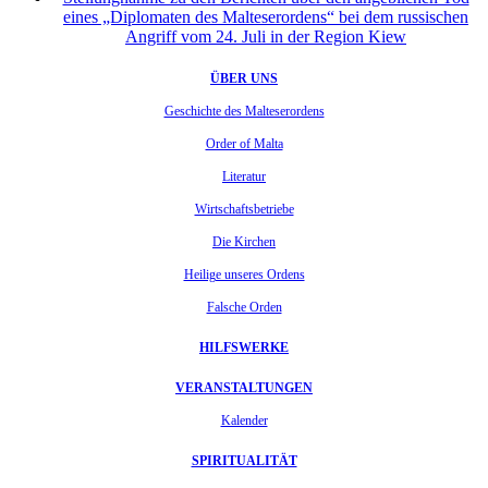
eines „Diplomaten des Malteserordens“ bei dem russischen
Angriff vom 24. Juli in der Region Kiew
ÜBER UNS
Geschichte des Malteserordens
Order of Malta
Literatur
Wirtschaftsbetriebe
Die Kirchen
Heilige unseres Ordens
Falsche Orden
HILFSWERKE
VERANSTALTUNGEN
Kalender
SPIRITUALITÄT