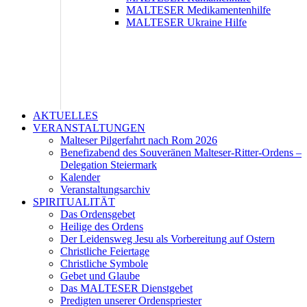
MALTESER Medikamentenhilfe
MALTESER Ukraine Hilfe
AKTUELLES
VERANSTALTUNGEN
Malteser Pilgerfahrt nach Rom 2026
Benefizabend des Souveränen Malteser-Ritter-Ordens –
Delegation Steiermark
Kalender
Veranstaltungsarchiv
SPIRITUALITÄT
Das Ordensgebet
Heilige des Ordens
Der Leidensweg Jesu als Vorbereitung auf Ostern
Christliche Feiertage
Christliche Symbole
Gebet und Glaube
Das MALTESER Dienstgebet
Predigten unserer Ordenspriester