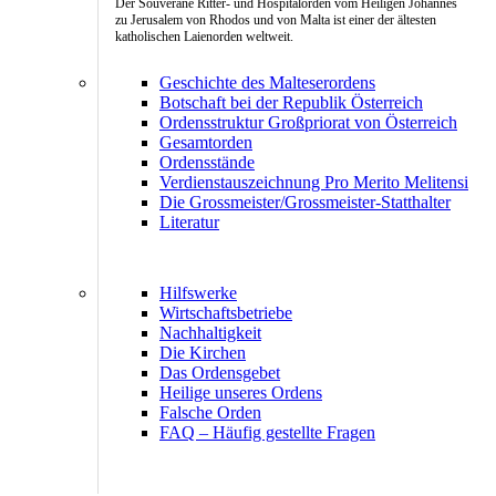
Der Souveräne Ritter- und Hospitalorden vom Heiligen Johannes
zu Jerusalem von Rhodos und von Malta ist einer der ältesten
katholischen Laienorden weltweit.
Geschichte des Malteserordens
Botschaft bei der Republik Österreich
Ordensstruktur Großpriorat von Österreich
Gesamtorden
Ordensstände
Verdienstauszeichnung Pro Merito Melitensi
Die Grossmeister/Grossmeister-Statthalter
Literatur
Hilfswerke
Wirtschaftsbetriebe
Nachhaltigkeit
Die Kirchen
Das Ordensgebet
Heilige unseres Ordens
Falsche Orden
FAQ – Häufig gestellte Fragen