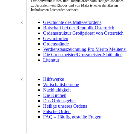
Der Souveräne Ritter- und Hospitalorden vom Heiligen Johannes
zu Jerusalem von Rhodos und von Malta ist einer der ältesten
katholischen Laienorden weltweit.
Geschichte des Malteserordens
Botschaft bei der Republik Österreich
Ordensstruktur Großpriorat von Österreich
Gesamtorden
Ordensstände
Verdienstauszeichnung Pro Merito Melitensi
Die Grossmeister/Grossmeister-Statthalter
Literatur
Hilfswerke
Wirtschaftsbetriebe
Nachhaltigkeit
Die Kirchen
Das Ordensgebet
Heilige unseres Ordens
Falsche Orden
FAQ – Häufig gestellte Fragen