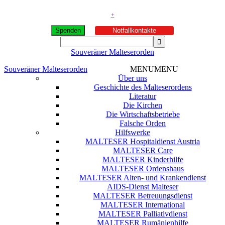
+
Spenden
Notfallkontakte
Souveräner Malteserorden
Souveräner Malteserorden
MENU
MENU
Über uns
Geschichte des Malteserordens
Literatur
Die Kirchen
Die Wirtschaftsbetriebe
Falsche Orden
Hilfswerke
MALTESER Hospitaldienst Austria
MALTESER Care
MALTESER Kinderhilfe
MALTESER Ordenshaus
MALTESER Alten- und Krankendienst
AIDS-Dienst Malteser
MALTESER Betreuungsdienst
MALTESER International
MALTESER Palliativdienst
MALTESER Rumänienhilfe