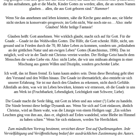
die ihn aufnahmen, gab er die Macht, Kinder Gottes zu werden; allen, die an seinen Namen
glauben… allen, die aus Gott geboren sind.“
Hammer!
Wenn Sie das annehmen und leben könnten, sähe die Kirche ganz anders aus; sie bliebe
nicht stecken in konservativ-progressiv, im Geht-nicht, War-noch-nie-so… Also: mehr
Glauben! Mehr heilige Fantasie!
Glauben heißt: Gott annehmen. Wer wirklich glaubt, macht sich auf für Gott. Für die
Gnade. – Gnade ist das Wohlwollen Gottes. Die Hilfe, die Gott schenkt. Hilfe, nicht, um
gesund und in Frieden durch die 70, 80 Jahre Leben zu kommen, sondern um „teilzuhaben
an der göttlichen Natur und am ewigen Leben“ Gottes (Katechismus, 1996). Das ist
möglich, weil wir in der Taufe mit Christus vereint wurden. Der Heilige Geist haucht dem
Menschen die wahre Liebe ein. Also: nicht Liebe, die wir uns mühsam abringen in einer
Mischung aus gutem Willen und Disziplin, sondern
geschenkte
Liebe.
Ich weiß, das ist Ihnen fremd. Es kann kaum anders sein. Denn diese Berufung geht über
den Verstand und den Willen hinaus. Die Gnade ist übernatürlich; also entzieht sie sich
unserer Erfahrung. Sie ist nur durch den Glauben zu erkennen, nicht durch Gefühle.
Allenfalls an dem, was wir im Leben bewirken, können wir ermessen, ob die Gnade in uns
am Werk ist (Fruchtbarkeit, Lebendigkeit, Leichtigkeit statt Schwere, Liebe).
Die Gnade macht die Seele fähig, mit Gott zu leben und aus seiner (!) Liebe zu handeln.
Die Sünde bremst diese heilige Dynamik aus. Wenn Sie sich auf Gott einlassen, ähnlich
Christus, wird an Ihnen wahr, was die Liturgie von einem Heiligen sagt: „Ein solches
Leuchten ging von ihm aus, dass er, obgleich auf Erden wandelnd, seine Bleibe im Himmel
zu haben schien.“ Wenn Sie sich einlassen, werden Sie Herrlichkeit.
Zum mündlichen Vortrag bestimmt, verzichtet dieser Text auf Quellenangaben. Jede
Vervielfältigung und Veröffentlichung bedarf der ausdrücklichen Zustimmung des Autors.