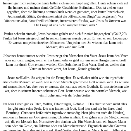
Inneren gar nicht reden; die Leute hätten sich an den Kopf gegriffen. Heute achten viele auf
ihr Inneres und meinen damit Gefühle, Geschichte, Befinden… Das ist viel zu kurz
gegriffen, aber die Richtung stimmt (auch wenn es gut wäre, über lauter Innerlichkeit,
Achtsamkeit, Glück, Zweisamkeit nicht die „öffentlichen Dinge“ zu vergessen). Wir
können uns also, darauf will ich hinaus, interessieren für das, was Jesus
im Inneren
war.
Die Frage ist uns nicht komplett fremd, oder?
Paulus schreibt einmal: „Jesus hat
mich
geliebt und sich für
mich
hingegeben“ (Gal 2,20).
Paulus hat Jesus nie getroffen! In seinem Inneren wusste Jesus, für wen er sein Leben gab.
Er wusste um jeden einzelnen Menschen. Um jeden hier. So wissen, das kann kein
Mensch; das kann nur Gott.
Johannes betont immer wieder: Jesus zeigt den Menschen den Vater. Jesus kann den Vater
aber nur dann zeigen, wenn er ihn kennt, oder es geht nur um seine Hirngespinste. Gott
kann nur durch Gott erkannt werden, Gott Sohn kennt Gott Vater. Und so, weil er den
Vater
im Inneren
kennt, hat Jesus „Kunde gebracht“.
Jesus
weiß
alles. So zeigen ihn die Evangelien. Er weiß aber nicht wie ein irgendwie
erleuchteter Mensch; er weiß, wie nur der Mensch gewordene Gott wissen kann. Er wusste
auf menschliche Art, aber
was
er wusste, das kam aus seiner Gottheit. Er musste lernen wie
wir, aber in seinem Inneren schaute er Gott. Jesus wusste wie ein normaler Mensch, wie
ein Prophet und wie der Sohn Gottes.
Im Jesu Leben gab es Taten, Willen, Erfahrungen, Gefühle… Das aber ist noch nicht alles.
Es gibt auch seine Seele. Die war immer mit Gott. Und hier sind wir bei Ihrer Tauf-
Berufung. Christsein heißt: nicht irgendwie anständig leben (das tun auch die Heiden),
sondern im Innern mit Gott geeint sein, Christus ähnlich. Hier gehen uns die Möglichkeiten
auf, die ein Mensch hat. Normalerweise denken wir: Ein Mensch kann ein braver Mann
sein oder ein Genie, ein Diktator oder ein Menschenfreund. Eigentlich sind die Grenzen
eng gezogen. Jetzt aber geht uns auf:
Kind Gottes
, das kann der Mensch sein. „Allen aber,