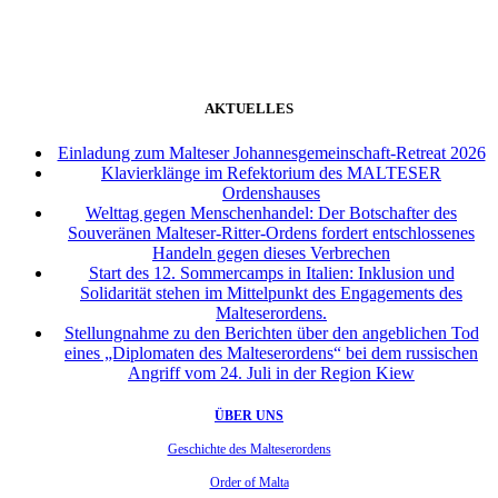
AKTUELLES
Einladung zum Malteser Johannesgemeinschaft-Retreat 2026
Klavierklänge im Refektorium des MALTESER
Ordenshauses
Welttag gegen Menschenhandel: Der Botschafter des
Souveränen Malteser-Ritter-Ordens fordert entschlossenes
Handeln gegen dieses Verbrechen
Start des 12. Sommercamps in Italien: Inklusion und
Solidarität stehen im Mittelpunkt des Engagements des
Malteserordens.
Stellungnahme zu den Berichten über den angeblichen Tod
eines „Diplomaten des Malteserordens“ bei dem russischen
Angriff vom 24. Juli in der Region Kiew
ÜBER UNS
Geschichte des Malteserordens
Order of Malta