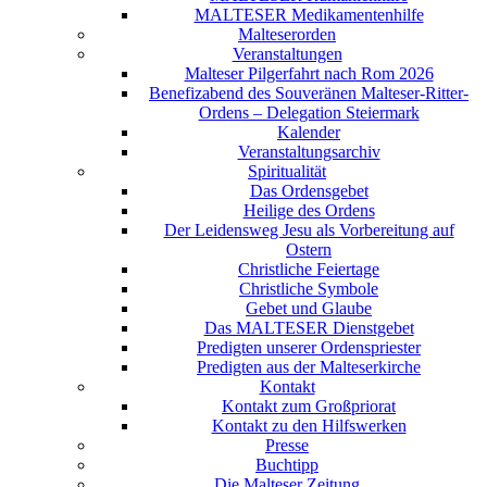
MALTESER Medikamentenhilfe
Malteserorden
Veranstaltungen
Malteser Pilgerfahrt nach Rom 2026
Benefizabend des Souveränen Malteser-Ritter-
Ordens – Delegation Steiermark
Kalender
Veranstaltungsarchiv
Spiritualität
Das Ordensgebet
Heilige des Ordens
Der Leidensweg Jesu als Vorbereitung auf
Ostern
Christliche Feiertage
Christliche Symbole
Gebet und Glaube
Das MALTESER Dienstgebet
Predigten unserer Ordenspriester
Predigten aus der Malteserkirche
Kontakt
Kontakt zum Großpriorat
Kontakt zu den Hilfswerken
Presse
Buchtipp
Die Malteser Zeitung