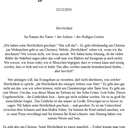
25/12/2019
Herrlichkeit
Im Namen des Vaters + des Sohnes + des Heiligen Geistes
„Wir haben seine Herrlichkeit geschaut.“ Was soll das? – Es geht offenkundig um Christus
(an Weihnachten geht es um Christus). Welche „Herrlichkeit“ sehen wir, wenn wir ihn
anschauen? Wir wissen nicht, wie Jesus aussah. Wir haben keine Ahnung, ob die vielen
Bilder die Wahrheit sagen (aber das weiß man von Bildern auf Instagram ja auch nicht).
Wir wissen, wie Jesus redet, wie er Menschen begegnet, dass er weinen kann und zornig
werden, dass er heilt und wie er leidet. Das alles werden manche beeindruckend finden, –
aber
herrlich
?
Wer anfangen will, das Evangelium zu verstehen, darf nicht überhören, von
welcher
Herrlichkeit es spricht: „die Herrlichkeit
des einzigen Sohnes vom Vater
.“ Es geht also gar
nicht um das, was wir
sehen
können; nicht um Charakterzüge oder Taten Jesu. Es geht um
sein Wesen. Um das, was dieser Mann im Tiefsten ist: der Sohn Gottes. Gott Sohn. Dieses
Ungeheuerliche – die Göttlichkeit Jesu –
kann
gar nicht sichtbar werden. Sie ist zu groß für
menschliche Augen. Das Göttliche ist das immer zu Große. Deswegen ist es besser zu
sagen: Wir haben seine Herrlichkeit
geschaut
, – statt
gesehen
. Es ist ein Unterschied
zwischen dem Schauen und dem bloßen Sehen. Sie können ihr Kind einfach ansehen, wie
es seine Pizza verschlingt und Sie können Ihr Kind
schauen
: eine Ahnung haben von
seinem Wesen und Sein.
Es geht also um Christus. Seine Herrlichkeit ist zuerst innerlich. – Früher konnte man vom