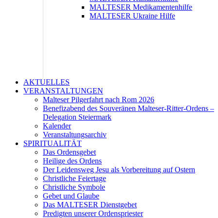
MALTESER Medikamentenhilfe
MALTESER Ukraine Hilfe
AKTUELLES
VERANSTALTUNGEN
Malteser Pilgerfahrt nach Rom 2026
Benefizabend des Souveränen Malteser-Ritter-Ordens –
Delegation Steiermark
Kalender
Veranstaltungsarchiv
SPIRITUALITÄT
Das Ordensgebet
Heilige des Ordens
Der Leidensweg Jesu als Vorbereitung auf Ostern
Christliche Feiertage
Christliche Symbole
Gebet und Glaube
Das MALTESER Dienstgebet
Predigten unserer Ordenspriester