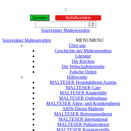
+
Spenden
Notfallkontakte
Souveräner Malteserorden
Souveräner Malteserorden
MENU
MENU
Über uns
Geschichte des Malteserordens
Literatur
Die Kirchen
Die Wirtschaftsbetriebe
Falsche Orden
Hilfswerke
MALTESER Hospitaldienst Austria
MALTESER Care
MALTESER Kinderhilfe
MALTESER Ordenshaus
MALTESER Alten- und Krankendienst
AIDS-Dienst Malteser
MALTESER Betreuungsdienst
MALTESER International
MALTESER Palliativdienst
MALTESER Rumänienhilfe