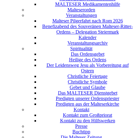
MALTESER Medikamentenhilfe
Malteserorden
Veranstaltungen
Malteser Pilgerfahrt nach Rom 2026
Benefizabend des Souveränen Malteser-Ritter-
Ordens – Delegation Steiermark
Kalender
Veranstaltungsarchiv
Spiritualität
Das Ordensgebet
Heilige des Ordens
Der Leidensweg Jesu als Vorbereitung auf
Ostern
Christliche Feiertage
Christliche Symbole
Gebet und Glaube
Das MALTESER Dienstgebet
Predigten unserer Ordenspriester
Predigten aus der Malteserkirche
Kontakt
Kontakt zum Großpriorat
Kontakt zu den Hilfswerken
Presse
Buchtipp
Die Malteser Zeitung