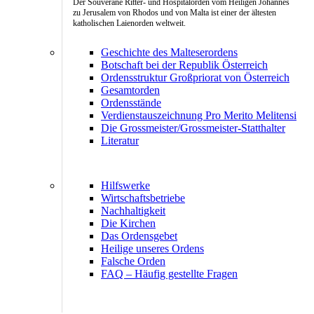
Der Souveräne Ritter- und Hospitalorden vom Heiligen Johannes
zu Jerusalem von Rhodos und von Malta ist einer der ältesten
katholischen Laienorden weltweit.
Geschichte des Malteserordens
Botschaft bei der Republik Österreich
Ordensstruktur Großpriorat von Österreich
Gesamtorden
Ordensstände
Verdienstauszeichnung Pro Merito Melitensi
Die Grossmeister/Grossmeister-Statthalter
Literatur
Hilfswerke
Wirtschaftsbetriebe
Nachhaltigkeit
Die Kirchen
Das Ordensgebet
Heilige unseres Ordens
Falsche Orden
FAQ – Häufig gestellte Fragen