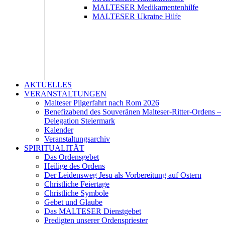
MALTESER Medikamentenhilfe
MALTESER Ukraine Hilfe
AKTUELLES
VERANSTALTUNGEN
Malteser Pilgerfahrt nach Rom 2026
Benefizabend des Souveränen Malteser-Ritter-Ordens –
Delegation Steiermark
Kalender
Veranstaltungsarchiv
SPIRITUALITÄT
Das Ordensgebet
Heilige des Ordens
Der Leidensweg Jesu als Vorbereitung auf Ostern
Christliche Feiertage
Christliche Symbole
Gebet und Glaube
Das MALTESER Dienstgebet
Predigten unserer Ordenspriester