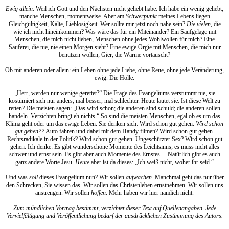
Ewig allein
. Weil ich Gott und den Nächsten nicht geliebt habe. Ich habe ein wenig geliebt,
manche Menschen, momentweise. Aber am
Schwerpunkt
meines Lebens liegen
Gleichgültigkeit, Kälte, Lieblosigkeit. Wer sollte mir jetzt noch nahe sein?
Die vielen
, die
wie ich nicht hineinkommen? Was wäre das für ein Miteinander? Ein Saufgelage mit
Menschen, die mich nicht lieben, Menschen ohne jedes Wohlwollen für mich? Eine
Sauferei, die nie, nie einen Morgen sieht? Eine ewige Orgie mit Menschen, die mich nur
benutzen wollen; Gier, die Wärme vortäuscht?
Ob mit anderen oder allein: ein Leben ohne jede Liebe, ohne Reue, ohne jede Veränderung,
ewig. Die Hölle.
„Herr, werden nur wenige gerettet?“ Die Frage des Evangeliums verstummt nie, sie
kostümiert sich nur anders, mal besser, mal schlechter. Heute lautet sie: Ist diese Welt zu
retten? Die meisten sagen: „Das wird schon; die anderen sind schuld; die anderen sollen
handeln. Verzichten bringt eh nichts.“ So sind die meisten Menschen, egal ob es um das
Klima geht oder um das ewige Leben. Sie denken sich: Wird schon gut gehen.
Wird schon
gut gehen??
Auto fahren und dabei mit dem Handy filmen? Wird schon gut gehen.
Rechtsradikale in der Politik? Wird schon gut gehen. Ungeschützter Sex? Wird schon gut
gehen. Ich denke: Es gibt wunderschöne Momente des Leichtsinns; es muss nicht alles
schwer und ernst sein. Es gibt aber auch Momente des Ernstes. – Natürlich gibt es auch
ganz andere Worte Jesu.
Heute
aber ist da dieses: „Ich weiß nicht, woher ihr seid.“
Und was
soll
dieses Evangelium nun? Wir sollen
aufwachen
. Manchmal geht das nur über
den Schrecken, Sie wissen das. Wir sollen das Christenleben ernstnehmen. Wir sollen uns
anstrengen. Wir sollen
hoffen
. Mehr haben wir hier nämlich nicht.
Zum mündlichen Vortrag bestimmt, verzichtet dieser Text auf Quellenangaben. Jede
Vervielfältigung und Veröffentlichung bedarf der ausdrücklichen Zustimmung des Autors.