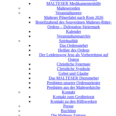
MALTESER Medikamentenhilfe
Malteserorden
Veranstaltungen
Malteser Pilgerfahrt nach Rom 2026
Benefizabend des Souveränen Malteser-Ritter-
Ordens – Delegation Steiermark
Kalender
Veranstaltungsarchiv
Spiritualität
Das Ordensgebet
Heilige des Ordens
Der Leidensweg Jesu als Vorbereitung auf
Ostern
Christliche Feiertage
Christliche Symbole
Gebet und Glaube
Das MALTESER Dienstgebet
Predigten unserer Ordenspriester
Predigten aus der Malteserkirche
Kontakt
Kontakt zum Großpriorat
Kontakt zu den Hilfswerken
Presse
Buchtipp
Die Malteser Zeitung