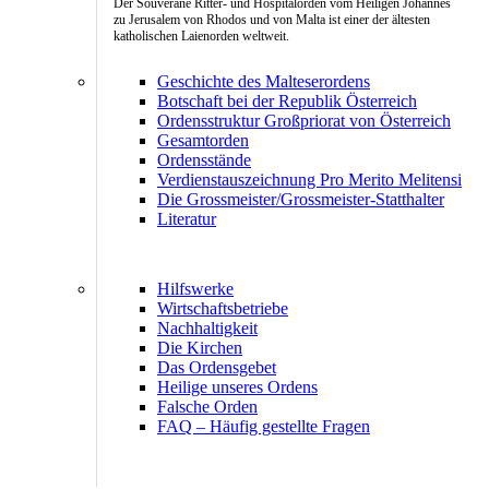
Der Souveräne Ritter- und Hospitalorden vom Heiligen Johannes
zu Jerusalem von Rhodos und von Malta ist einer der ältesten
katholischen Laienorden weltweit.
Geschichte des Malteserordens
Botschaft bei der Republik Österreich
Ordensstruktur Großpriorat von Österreich
Gesamtorden
Ordensstände
Verdienstauszeichnung Pro Merito Melitensi
Die Grossmeister/Grossmeister-Statthalter
Literatur
Hilfswerke
Wirtschaftsbetriebe
Nachhaltigkeit
Die Kirchen
Das Ordensgebet
Heilige unseres Ordens
Falsche Orden
FAQ – Häufig gestellte Fragen