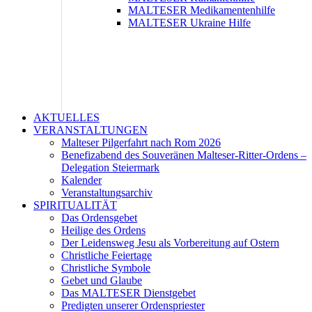
MALTESER Medikamentenhilfe
MALTESER Ukraine Hilfe
AKTUELLES
VERANSTALTUNGEN
Malteser Pilgerfahrt nach Rom 2026
Benefizabend des Souveränen Malteser-Ritter-Ordens –
Delegation Steiermark
Kalender
Veranstaltungsarchiv
SPIRITUALITÄT
Das Ordensgebet
Heilige des Ordens
Der Leidensweg Jesu als Vorbereitung auf Ostern
Christliche Feiertage
Christliche Symbole
Gebet und Glaube
Das MALTESER Dienstgebet
Predigten unserer Ordenspriester