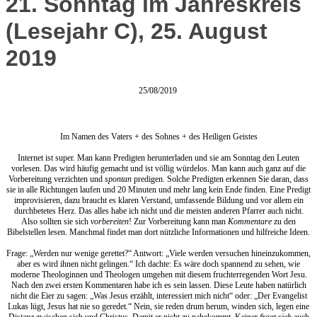
21. Sonntag im Jahreskreis
(Lesejahr C), 25. August
2019
25/08/2019
Im Namen des Vaters + des Sohnes + des Heiligen Geistes
Internet ist super. Man kann Predigten herunterladen und sie am Sonntag den Leuten
vorlesen. Das wird häufig gemacht und ist völlig würdelos. Man kann auch ganz auf die
Vorbereitung verzichten und
spontan
predigen. Solche Predigten erkennen Sie daran, dass
sie in alle Richtungen laufen und 20 Minuten und mehr lang kein Ende finden. Eine Predigt
improvisieren, dazu braucht es klaren Verstand, umfassende Bildung und vor allem ein
durchbetetes Herz. Das alles habe ich nicht und die meisten anderen Pfarrer auch nicht.
Also sollten sie sich
vorbereiten
! Zur Vorbereitung kann man
Kommentare
zu den
Bibelstellen lesen. Manchmal findet man dort nützliche Informationen und hilfreiche Ideen.
Frage: „Werden nur wenige gerettet?“ Antwort: „Viele werden versuchen hineinzukommen,
aber es wird ihnen nicht gelingen.“ Ich dachte: Es wäre doch spannend zu sehen, wie
moderne Theologinnen und Theologen umgehen mit diesem fruchterregenden Wort Jesu.
Nach den zwei ersten Kommentaren habe ich es sein lassen. Diese Leute haben natürlich
nicht die Eier zu sagen: „Was Jesus erzählt, interessiert mich nicht“ oder: „Der Evangelist
Lukas lügt, Jesus hat nie so geredet.“ Nein, sie reden drum herum, winden sich, legen eine