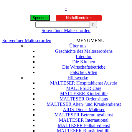
+
Spenden
Notfallkontakte
Souveräner Malteserorden
Souveräner Malteserorden
MENU
MENU
Über uns
Geschichte des Malteserordens
Literatur
Die Kirchen
Die Wirtschaftsbetriebe
Falsche Orden
Hilfswerke
MALTESER Hospitaldienst Austria
MALTESER Care
MALTESER Kinderhilfe
MALTESER Ordenshaus
MALTESER Alten- und Krankendienst
AIDS-Dienst Malteser
MALTESER Betreuungsdienst
MALTESER International
MALTESER Palliativdienst
MALTESER Rumänienhilfe