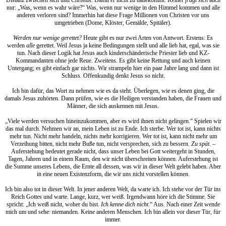
Distanz zwischen sich und Christus. Damit er nicht zu nahekommt. Keiner
fragt sich
auch
nur: „Was, wenn es wahr wäre?“ Was, wenn nur wenige in den Himmel kommen und alle
anderen verloren sind? Immerhin hat diese Frage Millionen von Christen vor uns
umgetrieben (Dome, Klöster, Gemälde, Spitäler).
Werden nur wenige gerettet?
Heute gibt es nur zwei Arten von Antwort. Erstens: Es
werden
alle
gerettet. Weil Jesus ja keine Bedingungen stellt und alle lieb hat, egal, was sie
tun. Nach dieser Logik hat Jesus auch kinderschänderische Priester lieb und KZ-
Kommandanten ohne jede Reue. Zweitens. Es gibt keine Rettung und auch keinen
Untergang; es gibt einfach gar nichts. Wir strampeln hier ein paar Jahre lang und dann ist
Schluss. Offenkundig denkt Jesus so nicht.
Ich bin dafür, das Wort zu nehmen wie es da steht. Überlegen, wie es denen ging, die
damals Jesus zuhörten. Dann prüfen, wie es die Heiligen verstanden haben, die Frauen und
Männer, die sich auskennen mit Jesus.
„Viele werden versuchen hineinzukommen, aber es wird ihnen nicht gelingen.“ Spielen wir
das mal durch. Nehmen wir an, mein Leben ist zu Ende. Ich sterbe. Wer tot ist, kann nichts
mehr tun. Nicht mehr handeln, nichts mehr korrigieren. Wer tot ist, kann nicht mehr um
Verzeihung bitten, nicht mehr Buße tun, nicht versprechen, sich zu bessern.
Zu spät
. –
Auferstehung bedeutet gerade nicht, dass unser Leben bei Gott weitergeht in Stunden,
Tagen, Jahren und in einem Raum, den wir nicht überschreiten können. Auferstehung ist
die Summe unseres Lebens, die Ernte all dessen, was wir in dieser Welt gelebt haben. Aber
in eine neuen Existenzform, die wir uns nicht vorstellen können.
Ich bin also tot in dieser Welt. In jener anderen Welt, da warte ich. Ich stehe vor der Tür ins
Reich Gottes und warte. Lange, kurz, wer weiß. Irgendwann höre ich die Stimme. Sie
spricht: „Ich weiß nicht, woher du bist.
Ich kenne dich nicht
.“ Aus. Nach einer Zeit wende
mich um und sehe: niemanden. Keine anderen Menschen. Ich bin allein vor dieser Tür, für
immer.