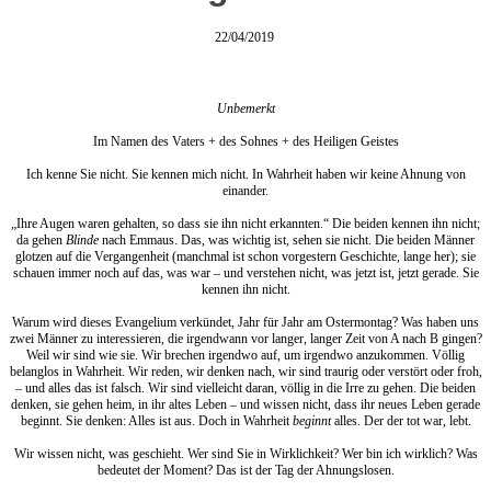
22/04/2019
Unbemerkt
Im Namen des Vaters + des Sohnes + des Heiligen Geistes
Ich kenne Sie nicht. Sie kennen mich nicht. In Wahrheit haben wir keine Ahnung von
einander.
„Ihre Augen waren gehalten, so dass sie ihn nicht erkannten.“ Die beiden kennen ihn nicht;
da gehen
Blinde
nach Emmaus. Das, was wichtig ist, sehen sie nicht. Die beiden Männer
glotzen auf die Vergangenheit (manchmal ist schon vorgestern Geschichte, lange her); sie
schauen immer noch auf das, was war – und verstehen nicht, was jetzt ist, jetzt gerade. Sie
kennen ihn nicht.
Warum wird dieses Evangelium verkündet, Jahr für Jahr am Ostermontag? Was haben uns
zwei Männer zu interessieren, die irgendwann vor langer, langer Zeit von A nach B gingen?
Weil wir sind wie sie. Wir brechen irgendwo auf, um irgendwo anzukommen. Völlig
belanglos in Wahrheit. Wir reden, wir denken nach, wir sind traurig oder verstört oder froh,
– und alles das ist falsch. Wir sind vielleicht daran, völlig in die Irre zu gehen. Die beiden
denken, sie gehen heim, in ihr altes Leben – und wissen nicht, dass ihr neues Leben gerade
beginnt. Sie denken: Alles ist aus. Doch in Wahrheit
beginnt
alles. Der der tot war, lebt.
Wir wissen nicht, was geschieht. Wer sind Sie in Wirklichkeit? Wer bin ich wirklich? Was
bedeutet der Moment? Das ist der Tag der Ahnungslosen.