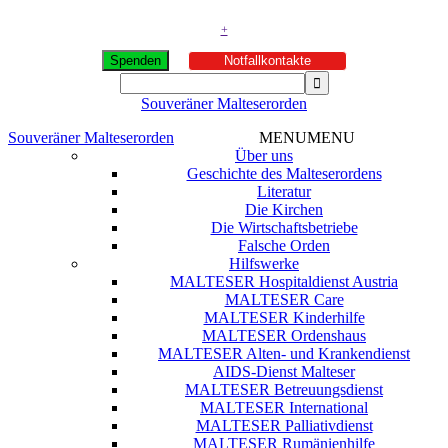
+
Spenden
Notfallkontakte
Souveräner Malteserorden
Souveräner Malteserorden
MENU
MENU
Über uns
Geschichte des Malteserordens
Literatur
Die Kirchen
Die Wirtschaftsbetriebe
Falsche Orden
Hilfswerke
MALTESER Hospitaldienst Austria
MALTESER Care
MALTESER Kinderhilfe
MALTESER Ordenshaus
MALTESER Alten- und Krankendienst
AIDS-Dienst Malteser
MALTESER Betreuungsdienst
MALTESER International
MALTESER Palliativdienst
MALTESER Rumänienhilfe