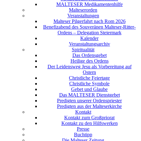
MALTESER Medikamentenhilfe
Malteserorden
Veranstaltungen
Malteser Pilgerfahrt nach Rom 2026
Benefizabend des Souveränen Malteser-Ritter-
Ordens – Delegation Steiermark
Kalender
Veranstaltungsarchiv
Spiritualität
Das Ordensgebet
Heilige des Ordens
Der Leidensweg Jesu als Vorbereitung auf
Ostern
Christliche Feiertage
Christliche Symbole
Gebet und Glaube
Das MALTESER Dienstgebet
Predigten unserer Ordenspriester
Predigten aus der Malteserkirche
Kontakt
Kontakt zum Großpriorat
Kontakt zu den Hilfswerken
Presse
Buchtipp
Die Malteser Zeitung