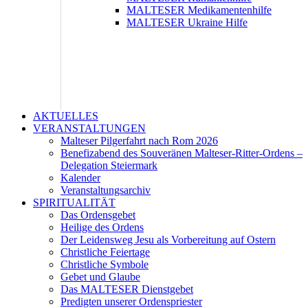
MALTESER Medikamentenhilfe
MALTESER Ukraine Hilfe
AKTUELLES
VERANSTALTUNGEN
Malteser Pilgerfahrt nach Rom 2026
Benefizabend des Souveränen Malteser-Ritter-Ordens –
Delegation Steiermark
Kalender
Veranstaltungsarchiv
SPIRITUALITÄT
Das Ordensgebet
Heilige des Ordens
Der Leidensweg Jesu als Vorbereitung auf Ostern
Christliche Feiertage
Christliche Symbole
Gebet und Glaube
Das MALTESER Dienstgebet
Predigten unserer Ordenspriester