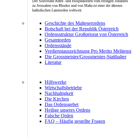
Der Souveräne Ritter- und Hospitalorden vom Heiligen Johannes
zu Jerusalem von Rhodos und von Malta ist einer der ältesten
katholischen Laienorden weltweit.
Geschichte des Malteserordens
Botschaft bei der Republik Österreich
Ordensstruktur Großpriorat von Österreich
Gesamtorden
Ordensstände
Verdienstauszeichnung Pro Merito Melitensi
Die Grossmeister/Grossmeister-Statthalter
Literatur
Hilfswerke
Wirtschaftsbetriebe
Nachhaltigkeit
Die Kirchen
Das Ordensgebet
Heilige unseres Ordens
Falsche Orden
FAQ – Häufig gestellte Fragen