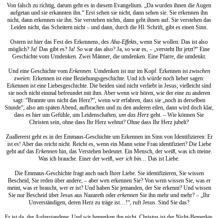
Von falsch zu richtig, darum geht es in diesem Evangelium. „Da wurden ihnen die Augen
aufgetan und sie erkannten ihn.“ Erst sehen sie nicht, dann sehen sie. Sie erkennen ihn
nicht, dann erkennen sie ihn. Sie verstehen nichts, dann geht ihnen auf. Sie verstehen das
Leiden nicht, das Scheitern nicht – und dann, durch die Hl. Schrift, gibt es einen Sinn.
Ostern ist hier das Fest des Erkennens, des
Aha-Effekts
, wenn Sie wollen: Das ist also
möglich? Ja! Das gibt es? Ja!
So
war das also? Ja, so war es, – „versteht Ihr jetzt?“ Eine
Geschichte vom Umdenken. Zwei Männer, die umdenken. Eine Pfarre, die umdenkt.
Und eine Geschichte vom
Erkennen
. Umdenken ist nur im Kopf. Erkennen ist
zwischen
zweien
. Erkennen ist eine Beziehungsgeschichte. Und ich würde noch lieber sagen:
Erkennen ist eine Liebesgeschichte. Die beiden sind nicht verliebt in Jesus; vielleicht sind
sie noch nicht einmal befreundet mit ihm. Aber wenn wir hören, wie der eine zu anderen
sagt: “Brannte uns nicht das Herz?“, wenn wir erfahren, dass sie „noch in derselben
Stunde“, also am späten Abend, aufbrachen und zu den anderen eilen, dann wird doch klar,
dass es hier um Gefühle, um Leidenschaften,
um das Herz
geht. – Wie können Sie
Christen sein, ohne dass Ihr Herz wehtut? Ohne dass Ihr Herz jubelt?
Zuallererst geht es in der Emmaus-Geschichte um Erkennen im Sinn von Identifizieren: Er
ist es! Aber das reicht nicht. Reicht es, wenn ein Mann seine Frau identifiziert? Die Liebe
geht auf das
Erkennen
hin, das Verstehen bedeutet. Ein Mensch, der weiß, was ich meine.
Was ich brauche. Einer der weiß,
wer ich bin…
Das ist Liebe.
Die Emmaus-Geschichte fragt auch nach Ihrer Liebe. Sie identifizieren, Sie wissen
Bescheid, Sie reden über andere, – aber wen erkennen Sie? Von wem wissen Sie, was er
meint, was er braucht, wer er ist? Und haben Sie jemanden, der Sie erkennt? Und wissen
Sie nur Bescheid über Jesus aus Nazareth oder
erkennen
Sie ihn mehr und mehr? – „Ihr
Unverständigen, deren Herz zu träge ist…!“, ruft Jesus. Sind Sie das?
Er ist da, der Auferstandene. Und wir bemerken ihn nicht. Christus ist der Nicht-Bemerkte,