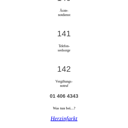
Ärzte-
notdienst
141
Telefon-
seelsorge
142
Vergiftungs-
notruf
01 406 4343
Was tun bei…?
Herzinfarkt